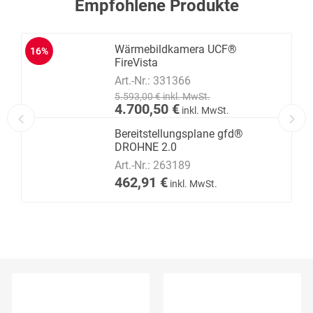
Empfohlene Produkte
Wärmebildkamera UCF®
16%
FireVista
Art.-Nr.:
331366
5.593,00 € inkl. MwSt.
4.700,50 €
inkl. MwSt.
Bereitstellungsplane gfd®
DROHNE 2.0
Art.-Nr.:
263189
462,91 €
inkl. MwSt.