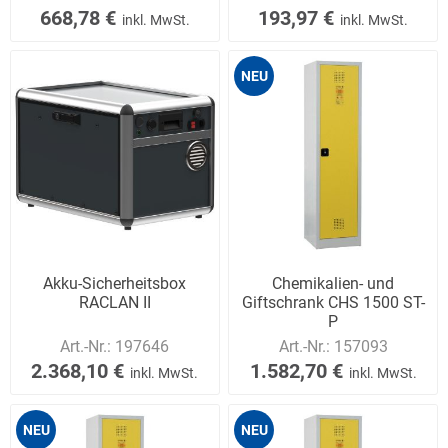
668,78 €
193,97 €
inkl. MwSt.
inkl. MwSt.
NEU
Akku-Sicherheitsbox
Chemikalien- und
RACLAN II
Giftschrank CHS 1500 ST-
P
Art.-Nr.:
197646
Art.-Nr.:
157093
2.368,10 €
1.582,70 €
inkl. MwSt.
inkl. MwSt.
NEU
NEU