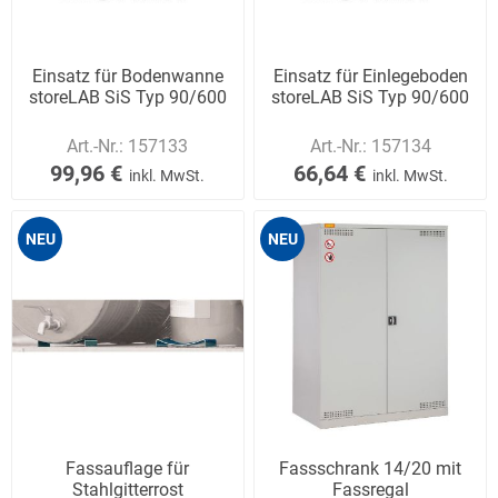
Einsatz für Bodenwanne
Einsatz für Einlegeboden
storeLAB SiS Typ 90/600
storeLAB SiS Typ 90/600
Art.-Nr.:
157133
Art.-Nr.:
157134
99,96 €
66,64 €
inkl. MwSt.
inkl. MwSt.
NEU
NEU
Fassauflage für
Fassschrank 14/20 mit
Stahlgitterrost
Fassregal