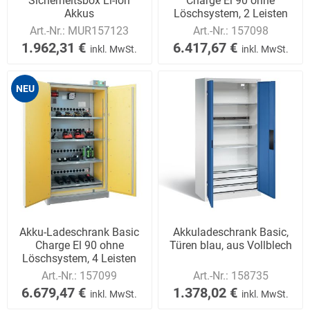
Sicherheitsbox Li-Ion
Charge El 90 ohne
Akkus
Löschsystem, 2 Leisten
Art.-Nr.:
MUR157123
Art.-Nr.:
157098
1.962,31 €
6.417,67 €
inkl. MwSt.
inkl. MwSt.
NEU
Akku-Ladeschrank Basic
Akkuladeschrank Basic,
Charge El 90 ohne
Türen blau, aus Vollblech
Löschsystem, 4 Leisten
Art.-Nr.:
157099
Art.-Nr.:
158735
6.679,47 €
1.378,02 €
inkl. MwSt.
inkl. MwSt.