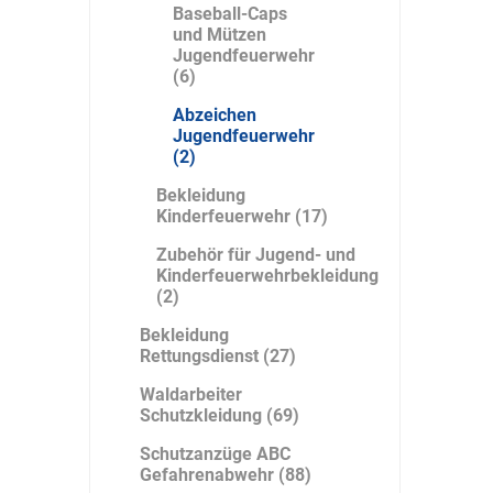
Baseball-Caps
und Mützen
Jugendfeuerwehr
(6)
DS Safety
DSB Deutsche
DuPont
Ware
Schlauchboot
Abzeichen
Jugendfeuerwehr
(2)
Bekleidung
Kinderfeuerwehr (17)
Zubehör für Jugend- und
ELECTRO-
elektron
elke Technik
Kinderfeuerwehrbekleidung
MATION
systeme
(2)
Bekleidung
Rettungsdienst (27)
Waldarbeiter
Schutzkleidung (69)
Schutzanzüge ABC
Gefahrenabwehr (88)