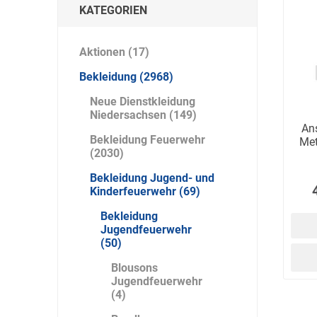
Artur Ziegler
Schneider
KATEGORIEN
Aktionen (17)
Bekleidung (2968)
automess
autoterm
AVV
Neue Dienstkleidung
Niedersachsen (149)
An
Bekleidung Feuerwehr
Met
(2030)
Bekleidung Jugend- und
Beal
Bender
Benning
Kinderfeuerwehr (69)
Bekleidung
Jugendfeuerwehr
(50)
Blousons
Jugendfeuerwehr
(4)
Bito
BMI
Bockermann