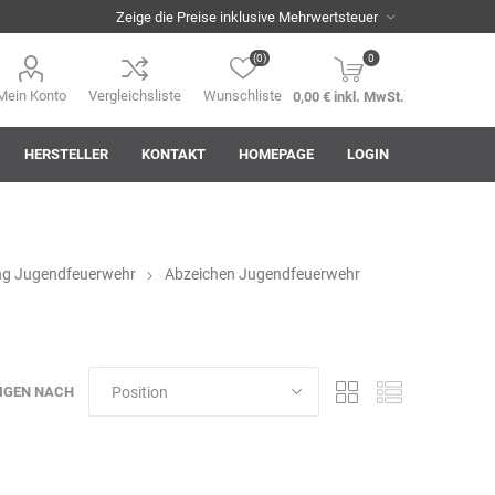
(0)
0
Mein Konto
Vergleichsliste
Wunschliste
0,00 € inkl. MwSt.
HERSTELLER
KONTAKT
HOMEPAGE
LOGIN
ng Jugendfeuerwehr
Abzeichen Jugendfeuerwehr
i
AHA! Effekt
Akkuplanet
Albert Kuhn
IGEN NACH
ASM
asomo
Auer