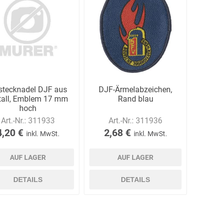
AWG
Axcom
Bako
Bandelin
Logistiksysteme
stecknadel DJF aus
DJF-Ärmelabzeichen,
all, Emblem 17 mm
Rand blau
hoch
Art.-Nr.:
311933
Art.-Nr.:
311936
Beos
Bethje
Bieri
BIG
4,20 €
2,68 €
inkl. MwSt.
inkl. MwSt.
Arbeitsschutz
AUF LAGER
AUF LAGER
DETAILS
DETAILS
Boorberg
BOS-Tec
BOSCH
Brandschutzt
Müller