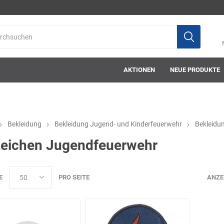
AKTIONEN
NEUE PRODUKTE
Bekleidung
Bekleidung Jugend- und Kinderfeuerwehr
Bekleidu
eichen Jugendfeuerwehr
ab-in-die-box
ace-tec
Acculux
AFW Stickere
E
PRO SEITE
ANZE
Alwit
Armatherm
Asatex
askö