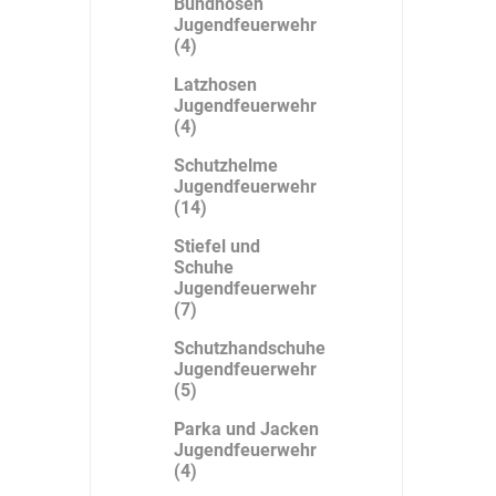
Bundhosen
Jugendfeuerwehr
(4)
Latzhosen
Jugendfeuerwehr
Bücking
Buhl
Bunkowski
(4)
dreinaht
Schutzhelme
Jugendfeuerwehr
(14)
Stiefel und
Schuhe
Cer112
comazo
Comfort
Jugendfeuerwehr
Medical
(7)
Schutzhandschuhe
Jugendfeuerwehr
(5)
Parka und Jacken
DIEFLEX
Dietrich & Co.
Dietrich
Jugendfeuerwehr
Wollert
(4)