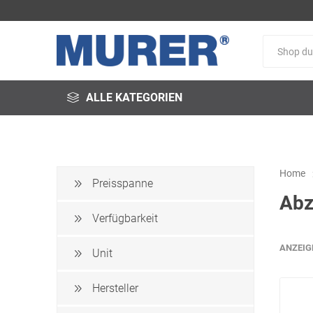
ALLE KATEGORIEN
Home
Preisspanne
Abz
@fire
3M
3S-
Arbeitsschutz
Verfügbarkeit
ANZEIG
Unit
Hersteller
Schweißservice
Alfred
ALTEC