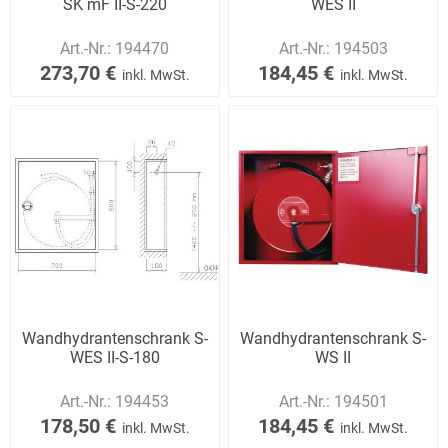
SK mF II-S-220
WES II
Art.-Nr.:
194470
Art.-Nr.:
194503
273,70 €
184,45 €
inkl. MwSt.
inkl. MwSt.
Wandhydrantenschrank S-
Wandhydrantenschrank S-
WES II-S-180
WS II
Art.-Nr.:
194453
Art.-Nr.:
194501
178,50 €
184,45 €
inkl. MwSt.
inkl. MwSt.