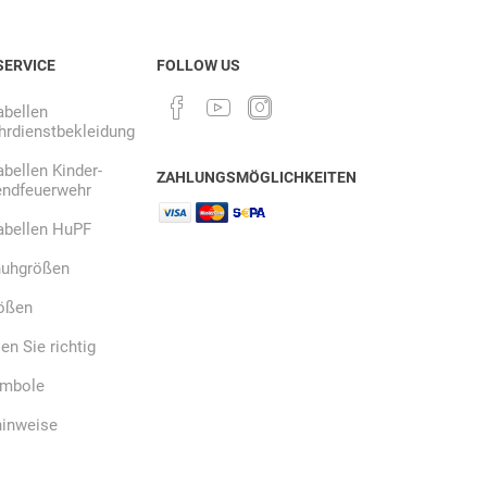
SERVICE
FOLLOW US
bellen
rdienstbekleidung
bellen Kinder-
ZAHLUNGSMÖGLICHKEITEN
endfeuerwehr
abellen HuPF
uhgrößen
ößen
n Sie richtig
ymbole
hinweise