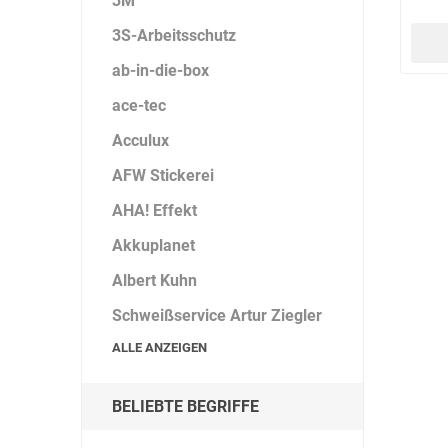
3M
3S-Arbeitsschutz
ab-in-die-box
DS Safety
DSB Deutsche
DuPont
Ware
Schlauchboot
ace-tec
Acculux
AFW Stickerei
AHA! Effekt
ELECTRO-
elektron
elke Technik
Akkuplanet
MATION
systeme
Albert Kuhn
Schweißservice Artur Ziegler
ALLE ANZEIGEN
BELIEBTE BEGRIFFE