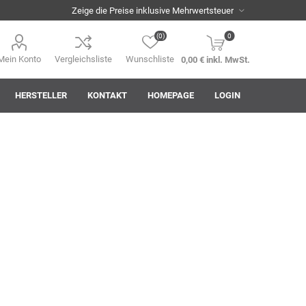
(0)
0
Mein Konto
Vergleichsliste
Wunschliste
0,00 € inkl. MwSt.
HERSTELLER
KONTAKT
HOMEPAGE
LOGIN
i
AHA! Effekt
Akkuplanet
Albert Kuhn
ASM
asomo
Auer