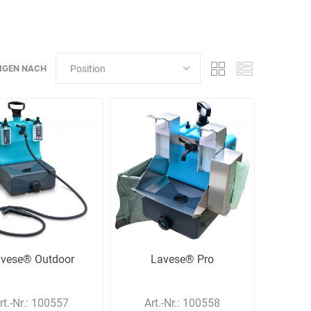
Schulungen
IGEN NACH
Bandle
BartelsRieger
Barth
Big Fire (B. S.
Binder
Bioex
Belüftungs-
GmbH)
vese® Outdoor
Lavese® Pro
echnik
Brandschutztechnik
Braucke
BST
rt.-Nr.:
100557
Art.-Nr.:
100558
Müller
Brandschutztechnik