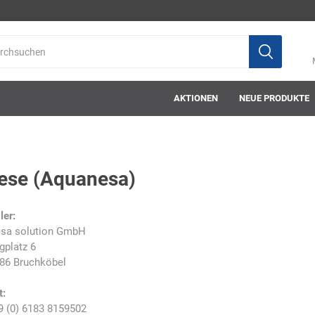
AKTIONEN
NEUE PRODUKTE
ese (Aquanesa)
ab-in-die-box
ace-tec
Acculux
AFW Stickere
ler:
sa solution GmbH
gplatz 6
86 Bruchköbel
t:
Alwit
Armatherm
Asatex
askö
9 (0) 6183 8159502