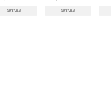
DETAILS
DETAILS
E.Pauli
Eaton
ecomed-
ecovent
(Crouse-
Storck
Hinds)
Elried
ELSPRO
Elsterwerk
EMAREI
safety tools
(Ing. Daum)