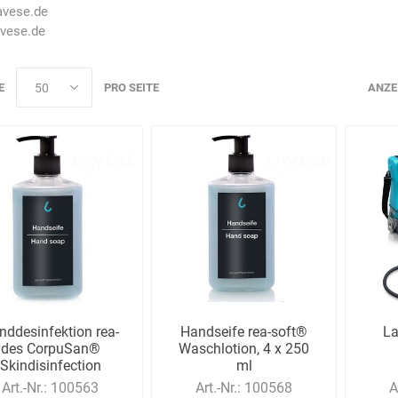
avese.de
vese.de
E
PRO SEITE
ANZE
AWG
Axcom
Bako
Bandelin
Logistiksysteme
Beos
Bethje
Bieri
BIG
Arbeitsschutz
nddesinfektion rea-
Handseife rea-soft®
La
des CorpuSan®
Waschlotion, 4 x 250
Skindisinfection
ml
Boorberg
BOS-Tec
BOSCH
Brandschutzt
Art.-Nr.:
100563
Art.-Nr.:
100568
A
Müller