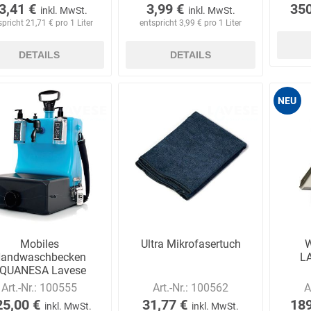
3,41 €
3,99 €
350
inkl. MwSt.
inkl. MwSt.
spricht 21,71 € pro 1 Liter
entspricht 3,99 € pro 1 Liter
DETAILS
DETAILS
Bussard
Büttner
camp
Care
Construction
NEU
contradis
CP
CRANE®
Deiss
Möbelsysteme
Mobiles
Ultra Mikrofasertuch
W
andwaschbecken
L
Dirk van de
Disco Bed
Domeyer
Dönges
QUANESA Lavese
Renne
Standard
Art.-Nr.:
100555
Art.-Nr.:
100562
A
25,00 €
31,77 €
189
inkl. MwSt.
inkl. MwSt.