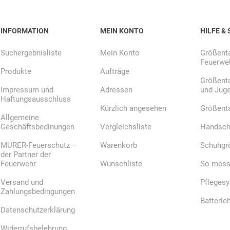
INFORMATION
MEIN KONTO
HILFE & 
Suchergebnisliste
Mein Konto
Größenta
Feuerweh
Produkte
Aufträge
Größenta
Impressum und
Adressen
und Jug
Haftungsausschluss
Kürzlich angesehen
Größent
Allgemeine
Geschäftsbedinungen
Vergleichsliste
Handsch
MURER-Feuerschutz –
Warenkorb
Schuhgr
der Partner der
Feuerwehr
Wunschliste
So messe
Versand und
Pfleges
Zahlungsbedingungen
Batterie
Datenschutzerklärung
Widerrufsbelehrung