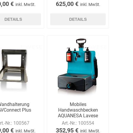
,00 €
625,00 €
inkl. MwSt.
inkl. MwSt.
DETAILS
DETAILS
Carl Fritz
Cemo
Ceotronics
Der Klassiker
Der Klassiker
DermaPurge
andhalterung
Mobiles
AVConnect Plus
Handwaschbecken
Dr.
Dr. Sthamer
Dräger
AQUANESA Lavese
Schumacher
Standard, mit
rt.-Nr.:
100567
Art.-Nr.:
100554
Schultergurt
,00 €
352,95 €
inkl. MwSt.
inkl. MwSt.