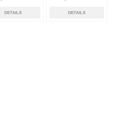
DETAILS
DETAILS
Ekastu
ELC
Elektrolux
Professional
emspo
Endres Tools
ENDRESS®