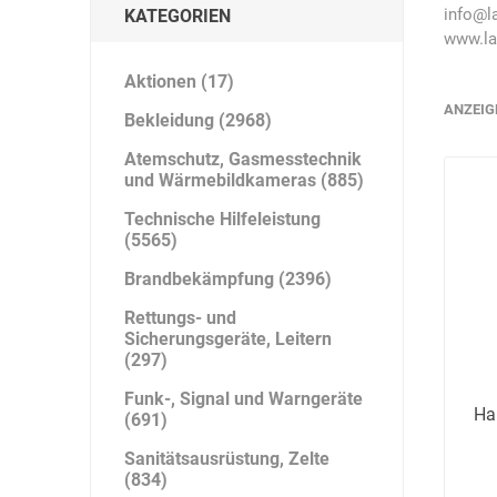
Artur Ziegler
Schneider
info@l
KATEGORIEN
www.la
Aktionen (17)
ANZEIG
Bekleidung (2968)
automess
autoterm
AVV
Atemschutz, Gasmesstechnik
und Wärmebildkameras (885)
Technische Hilfeleistung
(5565)
Brandbekämpfung (2396)
Beal
Bender
Benning
Rettungs- und
Sicherungsgeräte, Leitern
(297)
Funk-, Signal und Warngeräte
Ha
(691)
Sanitätsausrüstung, Zelte
Bito
BMI
Bockermann
(834)