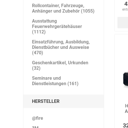
4
Rollcontainer, Fahrzeuge,
ent
Anhänger und Zubehör (1055)
Ausstattung
Feuerwehrgerätehäuser
Bücking
Buhl
Bunkowski
(1112)
dreinaht
Einsatzführung, Ausbildung,
Dienstbücher und Ausweise
(470)
Geschenkartikel, Urkunden
(32)
Cer112
comazo
Comfort
Medical
Seminare und
Dienstleistungen (161)
HERSTELLER
H
DIEFLEX
Dietrich & Co.
Dietrich
A
Wollert
@fire
3