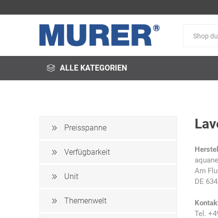
ALLE KATEGORIEN
Lav
Preisspanne
@fire
3M
3S-
Herstel
Arbeitsschutz
Verfügbarkeit
aquane
Am Flu
Unit
DE 634
Themenwelt
Kontak
Schweißservice
Alfred
ALTEC
Tel. +4