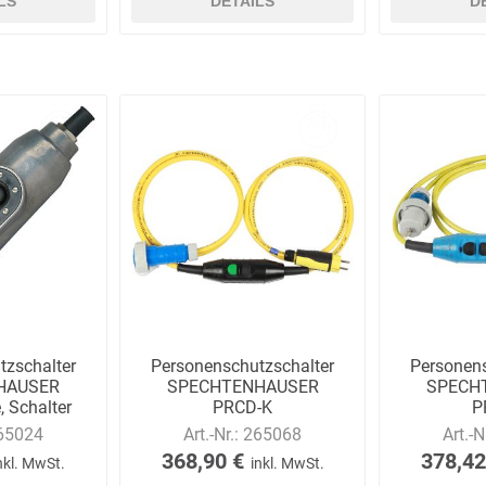
LS
DETAILS
D
tzschalter
Personenschutzschalter
Personens
HAUSER
SPECHTENHAUSER
SPECH
, Schalter
PRCD-K
P
ose
zwischensteckbar,
zwisch
65024
Art.-Nr.:
265068
Art.-N
IP55/IP54/IP68
IP
368,90 €
378,42
nkl. MwSt.
inkl. MwSt.