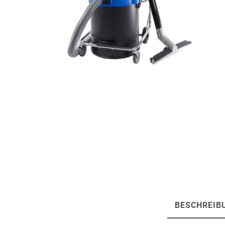
Artur Ziegler
Schneider
automess
autoterm
AVV
Beal
Bender
Benning
BESCHREIB
Bito
BMI
Bockermann