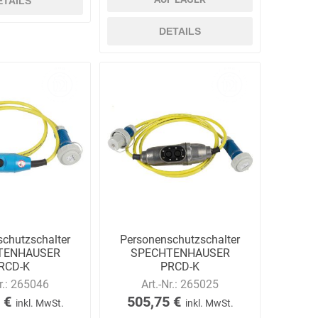
ETAILS
DETAILS
chutzschalter
Personenschutzschalter
TENHAUSER
SPECHTENHAUSER
RCD-K
PRCD-K
ensteckbar,
zwischensteckbar, IP68
r.:
265046
Art.-Nr.:
265025
55/IP68
 €
505,75 €
inkl. MwSt.
inkl. MwSt.