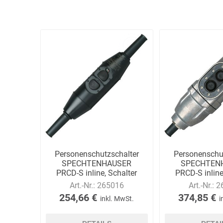
DS Safety
DSB Deutsche
DuPont
Ware
Schlauchboot
ELECTRO-
elektron
elke Technik
MATION
systeme
Personenschutzschalter
Personenschu
SPECHTENHAUSER
SPECHTEN
PRCD-S inline, Schalter
PRCD-S inline
IP55, lose
IP68, l
Art.-Nr.:
265016
Art.-Nr.:
2
254,66 €
374,85 €
inkl. MwSt.
i