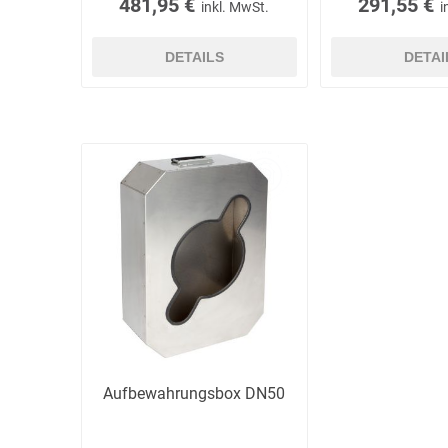
481,95 €
291,55 €
inkl. MwSt.
i
DETAILS
DETAI
Aufbewahrungsbox DN50