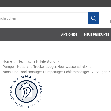
AKTIONEN
NEUE PRODUKTE
Home
Technische Hilfeleistung
Pumpen, Nass- und Trockensauger, Hochwasserschutz
Nass- und Trockensauger, Pumpsauger, Schlammsauger
Sauger
ab-in-die-box
ace-tec
Acculux
AFW Stickere
Alwit
Armatherm
Asatex
askö