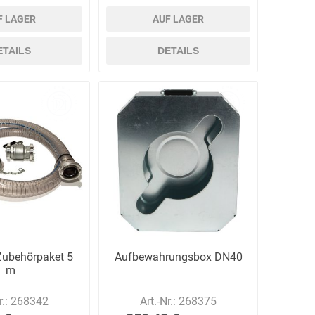
F LAGER
AUF LAGER
ETAILS
DETAILS
ubehörpaket 5
Aufbewahrungsbox DN40
m
r.:
268342
Art.-Nr.:
268375