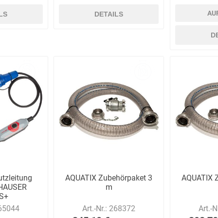
AU
LS
DETAILS
D
tzleitung
AQUATIX Zubehörpaket 3
AQUATIX Z
HAUSER
m
S+
65044
Art.-Nr.:
268372
Art.-N