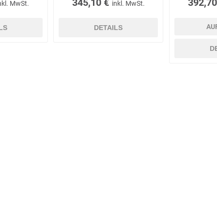
345,10 €
392,70
nkl. MwSt.
inkl. MwSt.
AU
LS
DETAILS
D