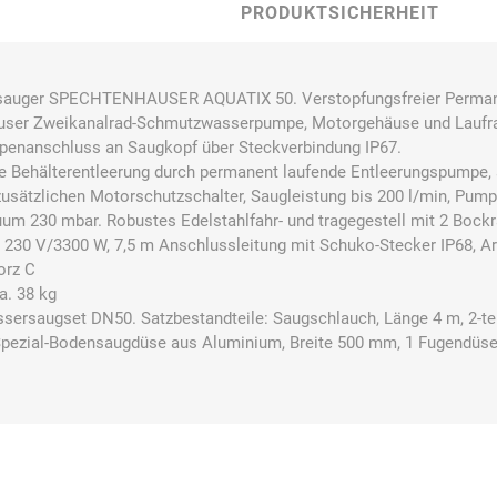
PRODUKTSICHERHEIT
auger SPECHTENHAUSER AQUATIX 50. Verstopfungsfreier Permane
Bussard
Büttner
camp
Care
auser Zweikanalrad-Schmutzwasserpumpe, Motorgehäuse und Laufra
Construction
enanschluss an Saugkopf über Steckverbindung IP67.
he Behälterentleerung durch permanent laufende Entleerungspumpe,
sätzlichen Motorschutzschalter, Saugleistung bis 200 l/min, Pump
um 230 mbar. Robustes Edelstahlfahr- und tragegestell mit 2 Bockr
 230 V/3300 W, 7,5 m Anschlussleitung mit Schuko-Stecker IP68, Ar
orz C
contradis
CP
CRANE®
Deiss
a. 38 kg
Möbelsysteme
ssersaugset DN50. Satzbestandteile: Saugschlauch, Länge 4 m, 2-te
, Spezial-Bodensaugdüse aus Aluminium, Breite 500 mm, 1 Fugendüs
Dirk van de
Disco Bed
Domeyer
Dönges
Renne