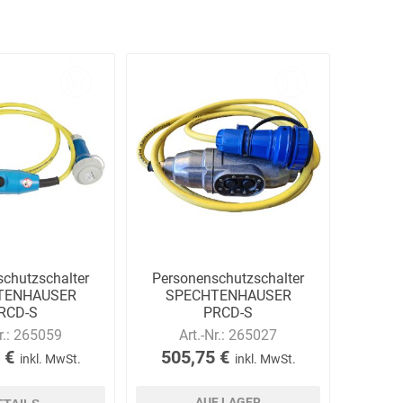
Ekastu
ELC
Elektrolux
Professional
emspo
Endres Tools
ENDRESS®
chutzschalter
Personenschutzschalter
TENHAUSER
SPECHTENHAUSER
RCD-S
PRCD-S
ensteckbar,
zwischensteckbar, IP68
r.:
265059
Art.-Nr.:
265027
55/IP68
 €
505,75 €
inkl. MwSt.
inkl. MwSt.
AUF LAGER