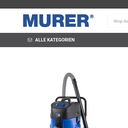
ALLE KATEGORIEN
@fire
3M
3S-
Arbeitsschutz
Schweißservice
Alfred
ALTEC