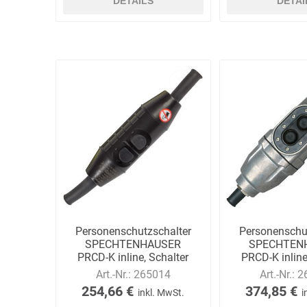
DETAILS
DETAI
Personenschutzschalter
Personenschu
SPECHTENHAUSER
SPECHTEN
PRCD-K inline, Schalter
PRCD-K inline
IP55, lose
IP68, l
Art.-Nr.:
265014
Art.-Nr.:
2
254,66 €
374,85 €
inkl. MwSt.
i