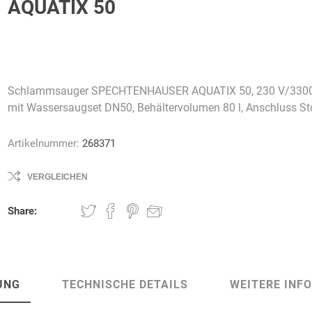
AQUATIX 50
AWG
Axcom
Bako
Bandelin
Schlammsauger SPECHTENHAUSER AQUATIX 50, 230 V/3300
Logistiksysteme
mit Wassersaugset DN50, Behältervolumen 80 l, Anschluss St
Artikelnummer:
268371
VERGLEICHEN
Beos
Bethje
Bieri
BIG
Arbeitsschutz
Share:
UNG
TECHNISCHE DETAILS
WEITERE INF
Boorberg
BOS-Tec
BOSCH
Brandschutzt
Müller