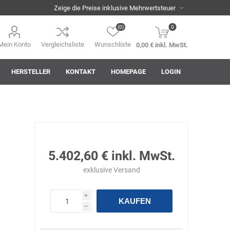
(0)
0
Mein Konto
Vergleichsliste
Wunschliste
0,00 € inkl. MwSt.
HERSTELLER
KONTAKT
HOMEPAGE
LOGIN
i
AHA! Effekt
Akkuplanet
Albert Kuhn
5.402,60 € inkl. MwSt.
exklusive
Versand
i
KAUFEN
h
ASM
asomo
Auer