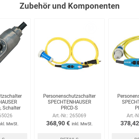
Zubehör und Komponenten
E.Pauli
Eaton
ecomed-
ecovent
(Crouse-
Storck
Hinds)
Elried
ELSPRO
Elsterwerk
EMAREI
safety tools
(Ing. Daum)
tzschalter
Personenschutzschalter
Personens
HAUSER
SPECHTENHAUSER
SPECH
, Schalter
PRCD-S
P
ose
zwischensteckbar,
zwisch
65026
Art.-Nr.:
265069
Art.-N
IP55/IP54/IP68
IP
368,90 €
378,42
nkl. MwSt.
inkl. MwSt.