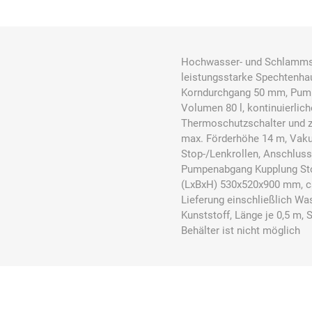
Hochwasser- und Schlamms
Bücking
Buhl
Bunkowski
leistungsstarke Spechtenh
dreinaht
Korndurchgang 50 mm, Pump
Volumen 80 l, kontinuierlic
Thermoschutzschalter und zu
max. Förderhöhe 14 m, Vaku
Stop-/Lenkrollen, Anschluss
Pumpenabgang Kupplung St
Cer112
comazo
Comfort
(LxBxH) 530x520x900 mm, c
Medical
Lieferung einschließlich Wa
Kunststoff, Länge je 0,5 m
Behälter ist nicht möglich
DIEFLEX
Dietrich & Co.
Dietrich
Wollert