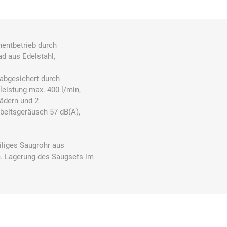
ntbetrieb durch
Carl Fritz
Cemo
Ceotronics
d aus Edelstahl,
 abgesichert durch
leistung max. 400 l/min,
ädern und 2
beitsgeräusch 57 dB(A),
Der Klassiker
Der Klassiker
DermaPurge
iliges Saugrohr aus
e. Lagerung des Saugsets im
Dr.
Dr. Sthamer
Dräger
Schumacher