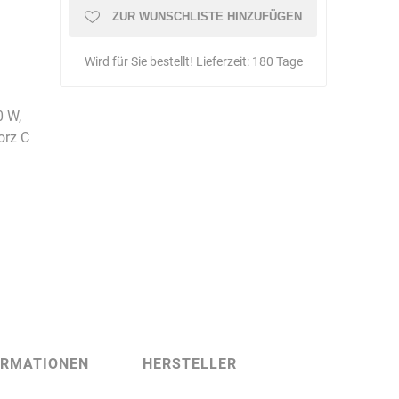
Schulungen
ZUR WUNSCHLISTE HINZUFÜGEN
Wird für Sie bestellt! Lieferzeit:
180 Tage
Bandle
BartelsRieger
Barth
 W,
orz C
Big Fire (B. S.
Binder
Bioex
Belüftungs-
GmbH)
ORMATIONEN
HERSTELLER
echnik
Brandschutztechnik
Braucke
BST
Müller
Brandschutztechnik