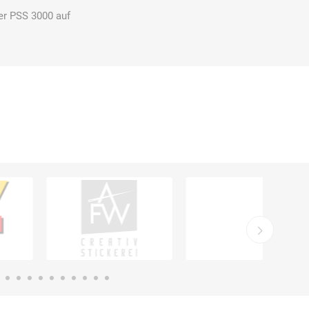
er PSS 3000 auf
Carl Fritz
Cemo
Ceotronics
Der Klassiker
Der Klassiker
DermaPurge
Dr.
Dr. Sthamer
Dräger
Schumacher