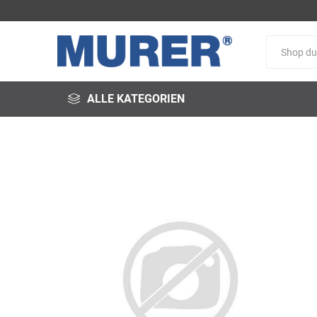
ALLE KATEGORIEN
@fire
3M
3S-
Arbeitsschutz
Schweißservice
Alfred
ALTEC