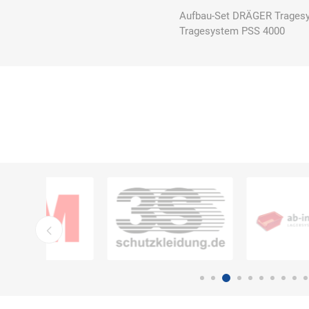
Aufbau-Set DRÄGER Tragesy
Tragesystem PSS 4000
Bücking
Buhl
Bunkowski
dreinaht
Cer112
comazo
Comfort
Medical
DIEFLEX
Dietrich & Co.
Dietrich
Wollert