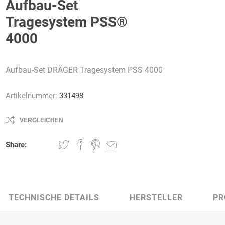
Aufbau-Set
Tragesystem PSS®
4000
AWG
Axcom
Bako
Bandelin
Aufbau-Set DRÄGER Tragesystem PSS 4000
Logistiksysteme
Artikelnummer:
331498
VERGLEICHEN
Beos
Bethje
Bieri
BIG
Arbeitsschutz
Share:
TECHNISCHE DETAILS
HERSTELLER
PR
Boorberg
BOS-Tec
BOSCH
Brandschutzt
Müller