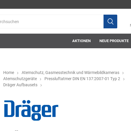
AKTIONEN
NEUE PRODUKTE
Home
Atemschutz, Gasmesstechnik und Wärmebildkameras
Atemschutzgeräte
Pressluftatmer DIN EN 137:2007-01 Typ 2
Dräger Aufbausets
ab-in-die-box
ace-tec
Acculux
AFW Stickere
Alwit
Armatherm
Asatex
askö