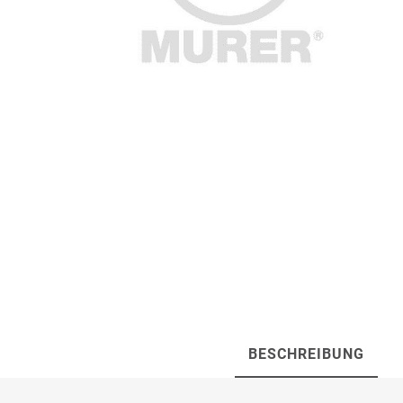
Artur Ziegler
Schneider
automess
autoterm
AVV
Beal
Bender
Benning
BESCHREIBUNG
Bito
BMI
Bockermann