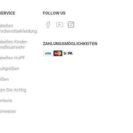
SERVICE
FOLLOW US
Ekastu
ELC
Elektrolux
bellen
Professional
rdienstbekleidung
bellen Kinder-
ZAHLUNGSMÖGLICHKEITEN
endfeuerwehr
abellen HuPF
uhgrößen
emspo
Endres Tools
ENDRESS®
ößen
n Sie richtig
ymbole
hinweise