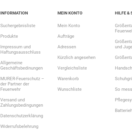
INFORMATION
MEIN KONTO
HILFE & 
E.Pauli
Eaton
ecomed-
ecovent
Suchergebnisliste
Mein Konto
Größenta
(Crouse-
Storck
Feuerweh
Hinds)
Produkte
Aufträge
Größenta
Impressum und
Adressen
und Jug
Haftungsausschluss
Kürzlich angesehen
Größent
Allgemeine
Geschäftsbedinungen
Vergleichsliste
Handsch
Elried
ELSPRO
Elsterwerk
EMAREI
safety tools
MURER-Feuerschutz –
Warenkorb
Schuhgr
(Ing. Daum)
der Partner der
Feuerwehr
Wunschliste
So messe
Versand und
Pfleges
Zahlungsbedingungen
Batterie
Datenschutzerklärung
Widerrufsbelehrung