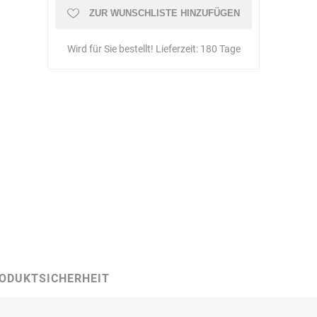
Schulungen
ZUR WUNSCHLISTE HINZUFÜGEN
Wird für Sie bestellt! Lieferzeit:
180 Tage
Bandle
BartelsRieger
Barth
Big Fire (B. S.
Binder
Bioex
Belüftungs-
GmbH)
ODUKTSICHERHEIT
echnik
Brandschutztechnik
Braucke
BST
Müller
Brandschutztechnik