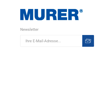
DS Safety
DSB Deutsche
DuPont
Ware
Schlauchboot
Newsletter
Abonnieren
Abonnement
löschen
ELECTRO-
elektron
elke Technik
MATION
systeme