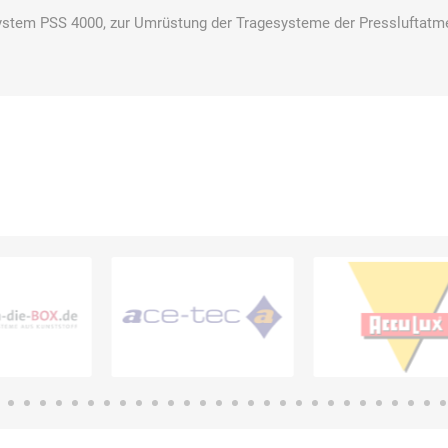
stem PSS 4000, zur Umrüstung der Tragesysteme der Pressluftatm
Bussard
Büttner
camp
Care
Construction
contradis
CP
CRANE®
Deiss
Möbelsysteme
Dirk van de
Disco Bed
Domeyer
Dönges
Renne