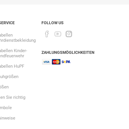
SERVICE
FOLLOW US
Ekastu
ELC
Elektrolux
Professional
bellen
rdienstbekleidung
bellen Kinder-
ZAHLUNGSMÖGLICHKEITEN
endfeuerwehr
abellen HuPF
emspo
Endres Tools
ENDRESS®
uhgrößen
ößen
n Sie richtig
ymbole
hinweise