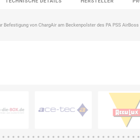
TECHNISCHE DETAILS
HERSTELLER
PR
r Befestigung von ChargAir am Beckenpolster des PA PSS AirBoss
Bussard
Büttner
camp
Care
Construction
contradis
CP
CRANE®
Deiss
Möbelsysteme
Dirk van de
Disco Bed
Domeyer
Dönges
Renne