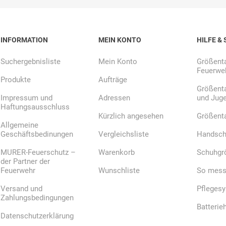
INFORMATION
MEIN KONTO
HILFE & 
E.Pauli
Eaton
ecomed-
ecovent
(Crouse-
Storck
Hinds)
Suchergebnisliste
Mein Konto
Größenta
Feuerweh
Produkte
Aufträge
Größenta
Impressum und
Adressen
und Jug
Haftungsausschluss
Kürzlich angesehen
Größent
Elried
ELSPRO
Elsterwerk
EMAREI
Allgemeine
safety tools
Geschäftsbedinungen
Vergleichsliste
Handsch
(Ing. Daum)
MURER-Feuerschutz –
Warenkorb
Schuhgr
der Partner der
Feuerwehr
Wunschliste
So messe
Versand und
Pfleges
Zahlungsbedingungen
Batterie
Datenschutzerklärung