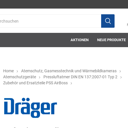
AKTIONEN
NEUE PRODUKTE
Home
Atemschutz, Gasmesstechnik und Wärmebildkameras
Atemschutzgeräte
Pressluftatmer DIN EN 137:2007-01 Typ 2
Zubehör und Ersatzteile PSS AirBoss
ab-in-die-box
ace-tec
Acculux
AFW Stickere
Alwit
Armatherm
Asatex
askö