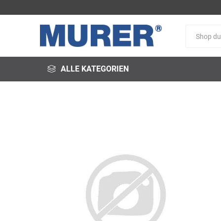
ALLE KATEGORIEN
@fire
3M
3S-
Arbeitsschutz
Schweißservice
Alfred
ALTEC