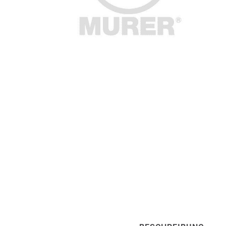
Artur Ziegler
Schneider
automess
autoterm
AVV
Beal
Bender
Benning
Bito
BMI
Bockermann