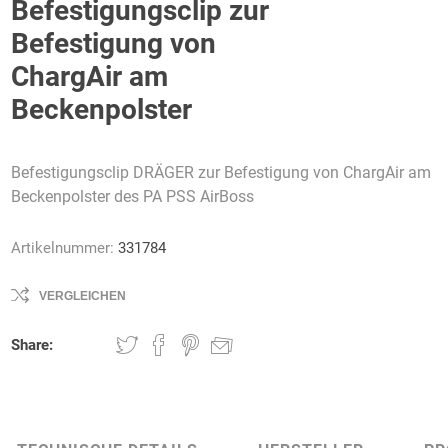
Befestigungsclip zur
Befestigung von
ChargAir am
Beckenpolster
AWG
Axcom
Bako
Bandelin
Logistiksysteme
Befestigungsclip DRÄGER zur Befestigung von ChargAir am
Beckenpolster des PA PSS AirBoss
Artikelnummer:
331784
Beos
Bethje
Bieri
BIG
Arbeitsschutz
VERGLEICHEN
Share:
Boorberg
BOS-Tec
BOSCH
Brandschutzt
Müller