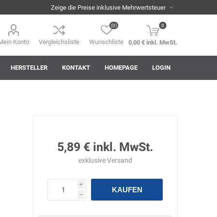
(0)
0
Mein Konto
Vergleichsliste
Wunschliste
0,00 € inkl. MwSt.
HERSTELLER
KONTAKT
HOMEPAGE
LOGIN
i
AHA! Effekt
Akkuplanet
Albert Kuhn
5,89 € inkl. MwSt.
exklusive
Versand
i
KAUFEN
h
ASM
asomo
Auer