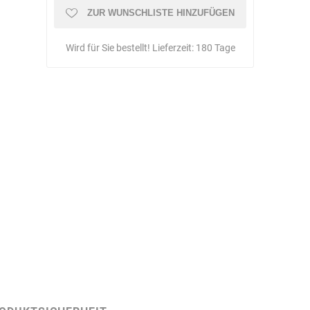
Schulungen
ZUR WUNSCHLISTE HINZUFÜGEN
Wird für Sie bestellt! Lieferzeit:
180 Tage
Bandle
BartelsRieger
Barth
Big Fire (B. S.
Binder
Bioex
Belüftungs-
GmbH)
echnik
Brandschutztechnik
Braucke
BST
Müller
Brandschutztechnik