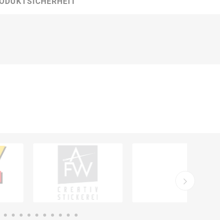
ODUKTSICHERHEIT
Carl Fritz
Cemo
Ceotronics
Der Klassiker
Der Klassiker
DermaPurge
Dr.
Dr. Sthamer
Dräger
Schumacher