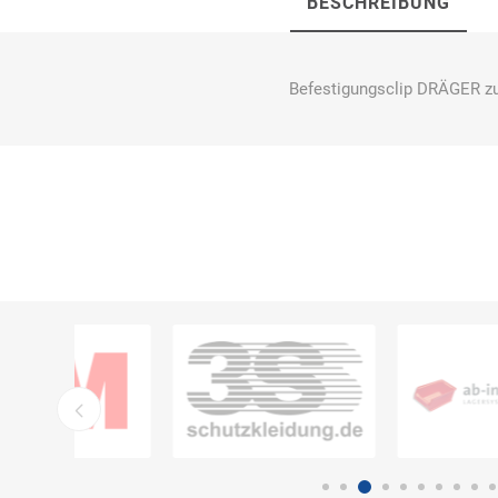
BESCHREIBUNG
Befestigungsclip DRÄGER zu
Bücking
Buhl
Bunkowski
dreinaht
Cer112
comazo
Comfort
Medical
DIEFLEX
Dietrich & Co.
Dietrich
Wollert