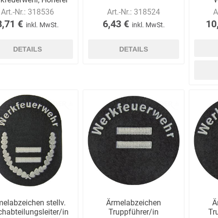
Dienst
Ge
Art.-Nr.:
318536
Art.-Nr.:
318524
A
8,71 €
6,43 €
10
inkl. MwSt.
inkl. MwSt.
DETAILS
DETAILS
elabzeichen stellv.
Ärmelabzeichen
Ä
habteilungsleiter/in
Truppführer/in
Tr