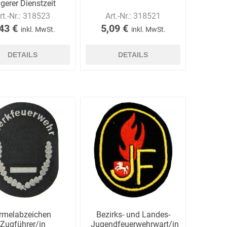
gerer Dienstzeit
rt.-Nr.:
318523
Art.-Nr.:
318521
43 €
5,09 €
inkl. MwSt.
inkl. MwSt.
DETAILS
DETAILS
rmelabzeichen
Bezirks- und Landes-
Zugführer/in
Jugendfeuerwehrwart/in