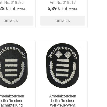
rt.-Nr.:
318520
Art.-Nr.:
318517
28 €
5,89 €
inkl. MwSt.
inkl. MwSt.
DETAILS
DETAILS
Carl Fritz
Cemo
Ceotronics
Der Klassiker
Der Klassiker
DermaPurge
Dr.
Dr. Sthamer
Dräger
rmelabzeichen
Ärmelabzeichen
Schumacher
Leiter/in einer
Leiter/in einer
Fachabteilung
Werkfeuerwehr,