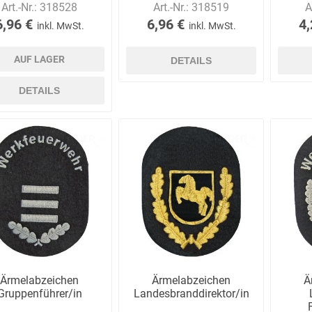
Art.-Nr.:
318528
Art.-Nr.:
318519
A
6,96 €
6,96 €
4,
inkl. MwSt.
inkl. MwSt.
AUF LAGER
DETAILS
Bussard
Büttner
camp
Care
Construction
DETAILS
contradis
CP
CRANE®
Deiss
Möbelsysteme
Dirk van de
Disco Bed
Domeyer
Dönges
Ärmelabzeichen
Ärmelabzeichen
Ä
Renne
Gruppenführer/in
Landesbranddirektor/in