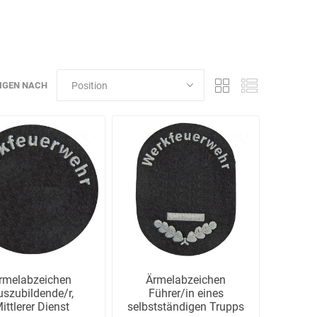
Schulungen
IGEN NACH
Bandle
BartelsRieger
Barth
Big Fire (B. S.
Binder
Bioex
Belüftungs-
GmbH)
rmelabzeichen
Ärmelabzeichen
uszubildende/r,
Führer/in eines
echnik
Brandschutztechnik
Braucke
BST
ittlerer Dienst
selbstständigen Trupps
Müller
Brandschutztechnik