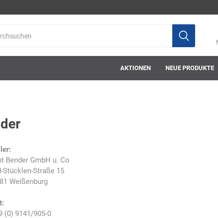
AKTIONEN
NEUE PRODUKTE
der
ab-in-die-box
ace-tec
Acculux
AFW Stickere
ler:
ht Bender GmbH u. Co
d-Stücklen-Straße 15
81 Weißenburg
t:
Alwit
Armatherm
Asatex
askö
9 (0) 9141/905-0