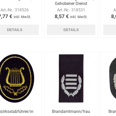
Gehobener Dienst
Art.-Nr.:
318526
Art.-Nr.:
318531
A
7,77 €
8,57 €
8,
inkl. MwSt.
inkl. MwSt.
DETAILS
DETAILS
zirksstabführer/in
Brandamtmann/frau
Bra