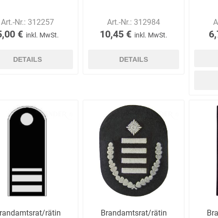
Art.-Nr.:
312257
Art.-Nr.:
312984
A
5,00 €
10,45 €
6,
inkl. MwSt.
inkl. MwSt.
DETAILS
DETAILS
randamtsrat/rätin
Brandamtsrat/rätin
Bra