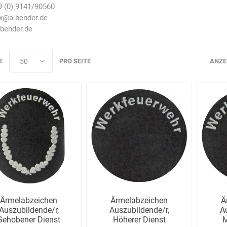
9 (0) 9141/90560
x@a-bender.de
bender.de
E
PRO SEITE
ANZE
AWG
Axcom
Bako
Bandelin
Logistiksysteme
Beos
Bethje
Bieri
BIG
Arbeitsschutz
Ärmelabzeichen
Ärmelabzeichen
Ä
Auszubildende/r,
Auszubildende/r,
A
Boorberg
BOS-Tec
BOSCH
Brandschutzt
Gehobener Dienst
Höherer Dienst
M
Müller