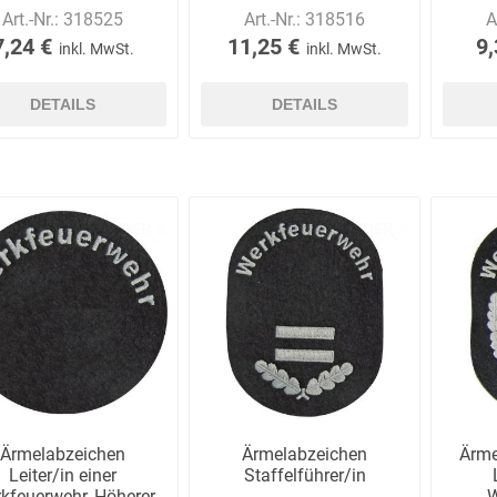
Art.-Nr.:
318525
Art.-Nr.:
318516
A
7,24 €
11,25 €
9,
inkl. MwSt.
inkl. MwSt.
E.Pauli
Eaton
ecomed-
ecovent
DETAILS
DETAILS
(Crouse-
Storck
Hinds)
Elried
ELSPRO
Elsterwerk
EMAREI
safety tools
(Ing. Daum)
Ärmelabzeichen
Ärmelabzeichen
Ärme
Leiter/in einer
Staffelführer/in
kfeuerwehr, Höherer
W