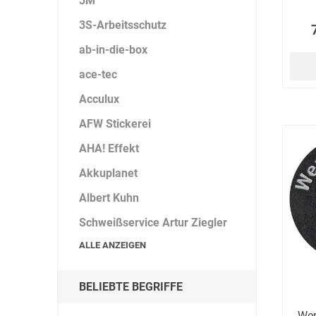
3M
3S-Arbeitsschutz
ab-in-die-box
DS Safety
DSB Deutsche
DuPont
Ware
Schlauchboot
ace-tec
Acculux
AFW Stickerei
AHA! Effekt
ELECTRO-
elektron
elke Technik
Akkuplanet
MATION
systeme
Albert Kuhn
Schweißservice Artur Ziegler
ALLE ANZEIGEN
BELIEBTE BEGRIFFE
Wer