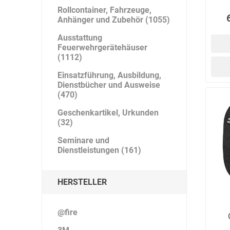
Rollcontainer, Fahrzeuge,
Anhänger und Zubehör (1055)
Ausstattung
Feuerwehrgerätehäuser
Bücking
Buhl
Bunkowski
(1112)
dreinaht
Einsatzführung, Ausbildung,
Dienstbücher und Ausweise
(470)
Geschenkartikel, Urkunden
(32)
Cer112
comazo
Comfort
Medical
Seminare und
Dienstleistungen (161)
HERSTELLER
DIEFLEX
Dietrich & Co.
Dietrich
Wollert
@fire