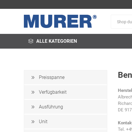
ALLE KATEGORIEN
Ben
Preisspanne
@fire
3M
3S-
Herstel
Arbeitsschutz
Verfügbarkeit
Albrec
Richar
Ausführung
DE 917
Unit
Kontak
Schweißservice
Alfred
ALTEC
Tel. +4