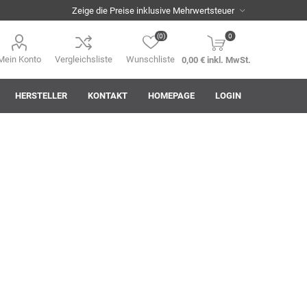
(0)
0
Mein Konto
Vergleichsliste
Wunschliste
0,00 € inkl. MwSt.
HERSTELLER
KONTAKT
HOMEPAGE
LOGIN
i
AHA! Effekt
Akkuplanet
Albert Kuhn
ASM
asomo
Auer