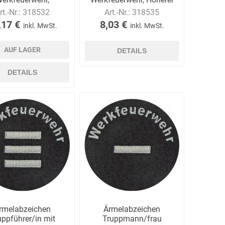
hobener Dienst
Dienst
rt.-Nr.:
318532
Art.-Nr.:
318535
,17 €
8,03 €
inkl. MwSt.
inkl. MwSt.
AUF LAGER
DETAILS
DETAILS
rmelabzeichen
Ärmelabzeichen
uppführer/in mit
Truppmann/frau