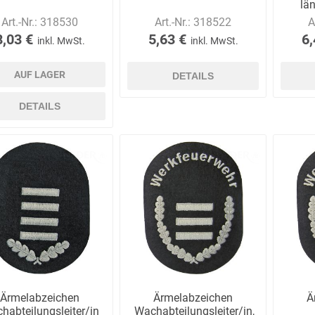
län
Art.-Nr.:
318530
Art.-Nr.:
318522
A
8,03 €
5,63 €
6,
inkl. MwSt.
inkl. MwSt.
AUF LAGER
DETAILS
DETAILS
Ärmelabzeichen
Ärmelabzeichen
Ä
habteilungsleiter/in
Wachabteilungsleiter/in,