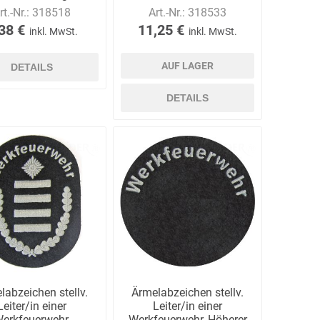
Gehobener Dienst
rt.-Nr.:
318518
Art.-Nr.:
318533
38 €
11,25 €
inkl. MwSt.
inkl. MwSt.
Ekastu
ELC
Elektrolux
AUF LAGER
DETAILS
Professional
DETAILS
emspo
Endres Tools
ENDRESS®
labzeichen stellv.
Ärmelabzeichen stellv.
Leiter/in einer
Leiter/in einer
erkfeuerwehr,
Werkfeuerwehr, Höherer