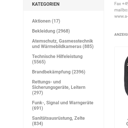
Artur Ziegler
Schneider
Fax +4
KATEGORIEN
mailbo
www.a-
Aktionen (17)
Bekleidung (2968)
ANZEIG
automess
autoterm
AVV
Atemschutz, Gasmesstechnik
und Wärmebildkameras (885)
Technische Hilfeleistung
(5565)
Brandbekämpfung (2396)
Beal
Bender
Benning
Rettungs- und
Sicherungsgeräte, Leitern
(297)
Funk-, Signal und Warngeräte
(691)
Sanitätsausrüstung, Zelte
Bito
BMI
Bockermann
(834)