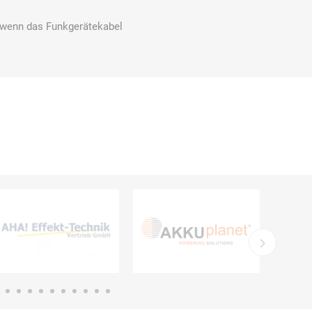
 wenn das Funkgerätekabel
Carl Fritz
Cemo
Ceotronics
Der Klassiker
Der Klassiker
DermaPurge
Dr.
Dr. Sthamer
Dräger
Schumacher