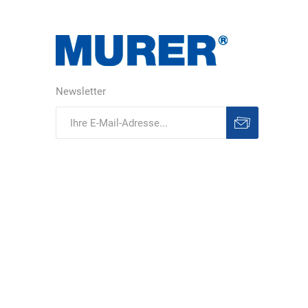
DS Safety
DSB Deutsche
DuPont
Ware
Schlauchboot
Newsletter
Abonnieren
Abonnement
ELECTRO-
elektron
elke Technik
löschen
MATION
systeme