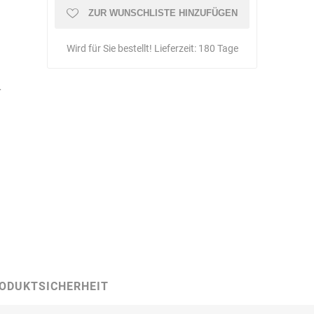
Schulungen
ZUR WUNSCHLISTE HINZUFÜGEN
Wird für Sie bestellt! Lieferzeit:
180 Tage
Bandle
BartelsRieger
Barth
r
Big Fire (B. S.
Binder
Bioex
Belüftungs-
GmbH)
ODUKTSICHERHEIT
echnik
Brandschutztechnik
Braucke
BST
Müller
Brandschutztechnik