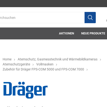
AKTIONEN
NEUE PRODUKTE
Home
Atemschutz, Gasmesstechnik und Wärmebildkameras
Atemschutzgeräte
Vollmasken
Zubehör für Dräger FPS-COM 5000 und FPS-COM 7000
ab-in-die-box
ace-tec
Acculux
AFW Stickere
Alwit
Armatherm
Asatex
askö