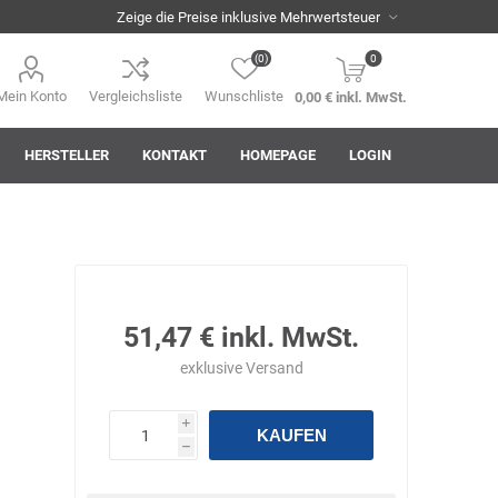
(0)
0
Mein Konto
Vergleichsliste
Wunschliste
0,00 € inkl. MwSt.
HERSTELLER
KONTAKT
HOMEPAGE
LOGIN
i
AHA! Effekt
Akkuplanet
Albert Kuhn
51,47 € inkl. MwSt.
exklusive
Versand
i
KAUFEN
h
ASM
asomo
Auer