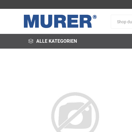
ALLE KATEGORIEN
@fire
3M
3S-
Arbeitsschutz
Schweißservice
Alfred
ALTEC