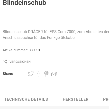
Blindeinschub
AWG
Axcom
Bako
Bandelin
Blindeinschub DRÄGER für FPS-Com 7000, zum Abdichten de
Logistiksysteme
Anschlussbuchse für das Funkgerätekabel
Artikelnummer:
330991
VERGLEICHEN
Beos
Bethje
Bieri
BIG
Arbeitsschutz
Share:
TECHNISCHE DETAILS
HERSTELLER
PR
Boorberg
BOS-Tec
BOSCH
Brandschutzt
Müller