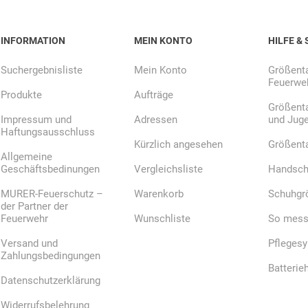
INFORMATION
MEIN KONTO
HILFE & 
E.Pauli
Eaton
ecomed-
ecovent
(Crouse-
Storck
Suchergebnisliste
Mein Konto
Größenta
Hinds)
Feuerweh
Produkte
Aufträge
Größenta
Impressum und
Adressen
und Jug
Haftungsausschluss
Kürzlich angesehen
Größent
Allgemeine
Elried
ELSPRO
Elsterwerk
EMAREI
Geschäftsbedinungen
Vergleichsliste
Handsch
safety tools
(Ing. Daum)
MURER-Feuerschutz –
Warenkorb
Schuhgr
der Partner der
Feuerwehr
Wunschliste
So messe
Versand und
Pfleges
Zahlungsbedingungen
Batterie
Datenschutzerklärung
Widerrufsbelehrung