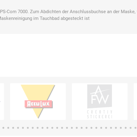
FPS-Com 7000. Zum Abdichten der Anschlussbuchse an der Maske,
 Maskenreinigung im Tauchbad abgesteckt ist
Bussard
Büttner
camp
Care
Construction
contradis
CP
CRANE®
Deiss
Möbelsysteme
Dirk van de
Disco Bed
Domeyer
Dönges
Renne