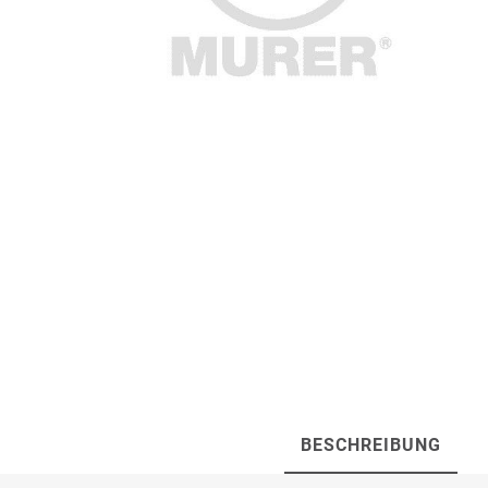
Artur Ziegler
Schneider
automess
autoterm
AVV
Beal
Bender
Benning
BESCHREIBUNG
Bito
BMI
Bockermann