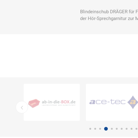
Blindeinschub DRÄGER für 
der Hör-Sprechgarnitur zur
Bücking
Buhl
Bunkowski
dreinaht
Cer112
comazo
Comfort
Medical
DIEFLEX
Dietrich & Co.
Dietrich
Wollert