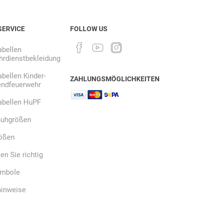
SERVICE
FOLLOW US
Ekastu
ELC
Elektrolux
Professional
bellen
rdienstbekleidung
bellen Kinder-
ZAHLUNGSMÖGLICHKEITEN
endfeuerwehr
abellen HuPF
emspo
Endres Tools
ENDRESS®
uhgrößen
ößen
n Sie richtig
ymbole
hinweise