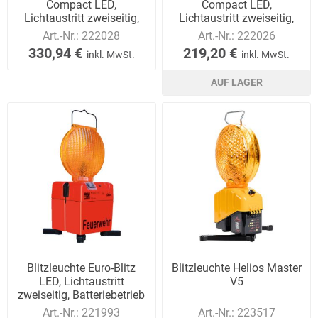
Compact LED,
Compact LED,
Lichtaustritt zweiseitig,
Lichtaustritt zweiseitig,
Akkubetrieb
Batteriebetrieb
Art.-Nr.:
222028
Art.-Nr.:
222026
330,94 €
219,20 €
inkl. MwSt.
inkl. MwSt.
AUF LAGER
Blitzleuchte Euro-Blitz
Blitzleuchte Helios Master
LED, Lichtaustritt
V5
zweiseitig, Batteriebetrieb
Art.-Nr.:
221993
Art.-Nr.:
223517