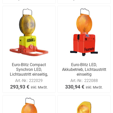
Euro-Blitz Compact
Euro-Blitz LED,
Synchron LED,
Akkubetrieb, Lichtaustritt
Lichtaustritt einseitig,
einseitig
Batteriebetrieb
Art.-Nr.:
222029
Art.-Nr.:
222088
293,93 €
330,94 €
inkl. MwSt.
inkl. MwSt.