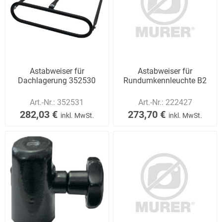
Astabweiser für
Astabweiser für
Dachlagerung 352530
Rundumkennleuchte B2
Art.-Nr.:
352531
Art.-Nr.:
222427
282,03 €
273,70 €
inkl. MwSt.
inkl. MwSt.