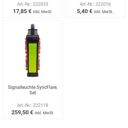
und 750 mm, Metallp
Art.-Nr.:
222033
Art.-Nr.:
222016
17,85 €
5,40 €
inkl. MwSt.
inkl. MwSt.
Signalleuchte SyncFlare,
Set
Art.-Nr.:
222118
259,50 €
inkl. MwSt.