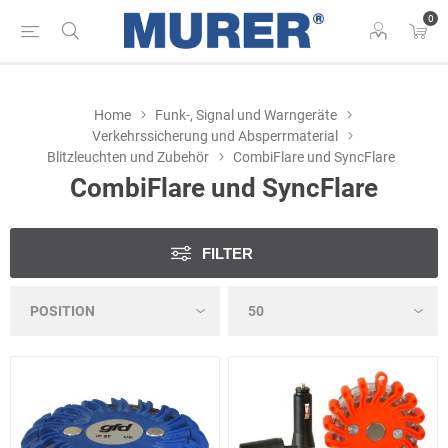
0
Home
Funk-, Signal und Warngeräte
Verkehrssicherung und Absperrmaterial
Blitzleuchten und Zubehör
CombiFlare und SyncFlare
CombiFlare und SyncFlare
FILTER