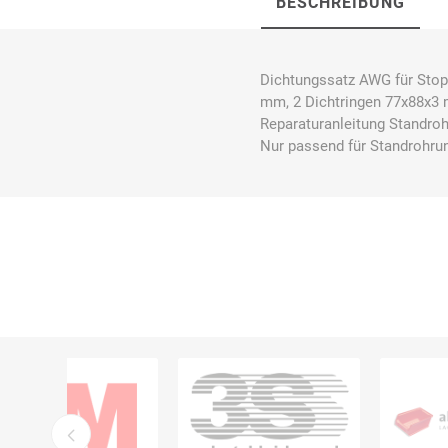
BESCHREIBUNG
Dichtungssatz AWG für Stop
mm, 2 Dichtringen 77x88x3 
Bücking
Buhl
Bunkowski
Reparaturanleitung Standroh
dreinaht
Nur passend für Standrohru
Cer112
comazo
Comfort
Medical
DIEFLEX
Dietrich & Co.
Dietrich
Wollert