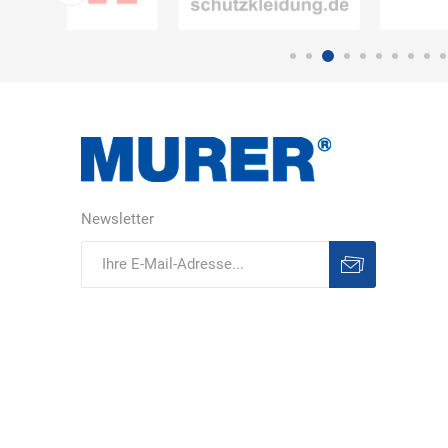
DS Safety
DSB Deutsche
DuPont
Ware
Schlauchboot
Newsletter
ELECTRO-
elektron
elke Technik
MATION
systeme
Abonnieren
Abonnement
löschen