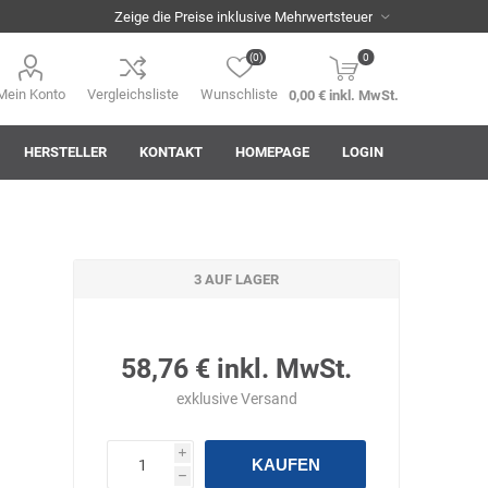
(0)
0
Mein Konto
Vergleichsliste
Wunschliste
0,00 € inkl. MwSt.
HERSTELLER
KONTAKT
HOMEPAGE
LOGIN
3 AUF LAGER
i
AHA! Effekt
Akkuplanet
Albert Kuhn
58,76 € inkl. MwSt.
exklusive
Versand
i
KAUFEN
ASM
asomo
Auer
h