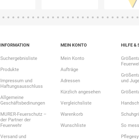
E.Pauli
Eaton
ecomed-
ecovent
(Crouse-
Storck
Hinds)
INFORMATION
MEIN KONTO
HILFE & 
Suchergebnisliste
Mein Konto
Größenta
Feuerweh
Produkte
Aufträge
Elried
ELSPRO
Elsterwerk
EMAREI
Größenta
safety tools
Impressum und
Adressen
und Jug
(Ing. Daum)
Haftungsausschluss
Kürzlich angesehen
Größent
Allgemeine
Geschäftsbedinungen
Vergleichsliste
Handsch
MURER-Feuerschutz –
Warenkorb
Schuhgr
der Partner der
Feuerwehr
Wunschliste
So messe
Versand und
Pfleges