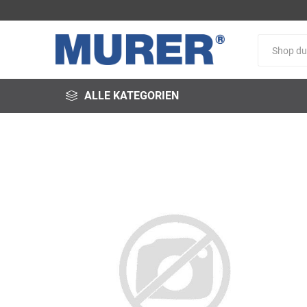
ALLE KATEGORIEN
@fire
3M
3S-
Arbeitsschutz
Schweißservice
Alfred
ALTEC