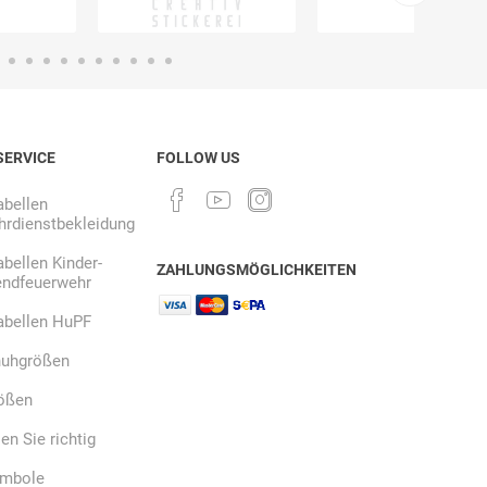
Ekastu
ELC
Elektrolux
Professional
SERVICE
FOLLOW US
bellen
rdienstbekleidung
emspo
Endres Tools
ENDRESS®
bellen Kinder-
ZAHLUNGSMÖGLICHKEITEN
endfeuerwehr
abellen HuPF
uhgrößen
ößen
n Sie richtig
ymbole