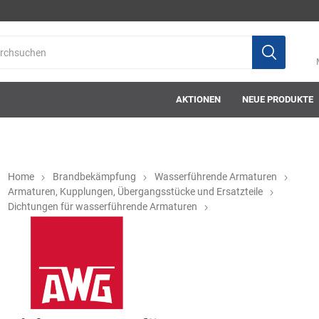
AKTIONEN
NEUE PRODUKTE
Home
Brandbekämpfung
Wasserführende Armaturen
Armaturen, Kupplungen, Übergangsstücke und Ersatzteile
Dichtungen für wasserführende Armaturen
ab-in-die-box
ace-tec
Acculux
AFW Stickere
Alwit
Armatherm
Asatex
askö