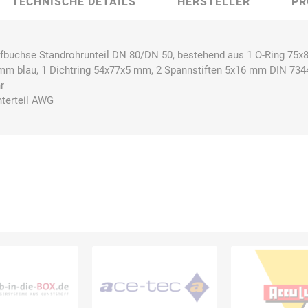
TECHNISCHE DETAILS
HERSTELLER
PR
fbuchse Standrohrunteil DN 80/DN 50, bestehend aus 1 O-Ring 75x8
mm blau, 1 Dichtring 54x77x5 mm, 2 Spannstiften 5x16 mm DIN 734
Bussard
Büttner
camp
Care
r
Construction
nterteil AWG
contradis
CP
CRANE®
Deiss
Möbelsysteme
Dirk van de
Disco Bed
Domeyer
Dönges
Renne