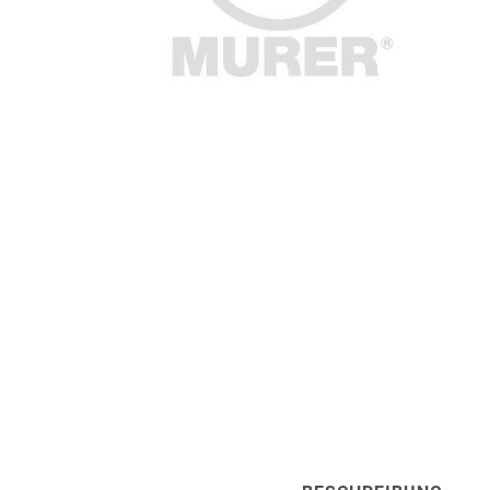
Artur Ziegler
Schneider
automess
autoterm
AVV
Beal
Bender
Benning
Bito
BMI
Bockermann