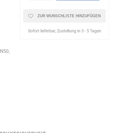
Schulungen
ZUR WUNSCHLISTE HINZUFÜGEN
Sofort lieferbar, Zustellung in 3 - 5 Tagen
Bandle
BartelsRieger
Barth
DN50,
Big Fire (B. S.
Binder
Bioex
Belüftungs-
GmbH)
echnik
Brandschutztechnik
Braucke
BST
Müller
Brandschutztechnik