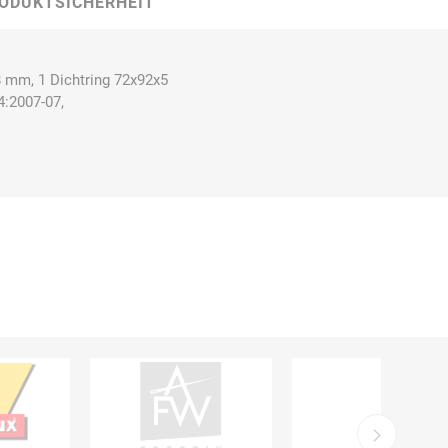
ODUKTSICHERHEIT
 mm, 1 Dichtring 72x92x5
4:2007-07,
Carl Fritz
Cemo
Ceotronics
Der Klassiker
Der Klassiker
DermaPurge
Dr.
Dr. Sthamer
Dräger
Schumacher