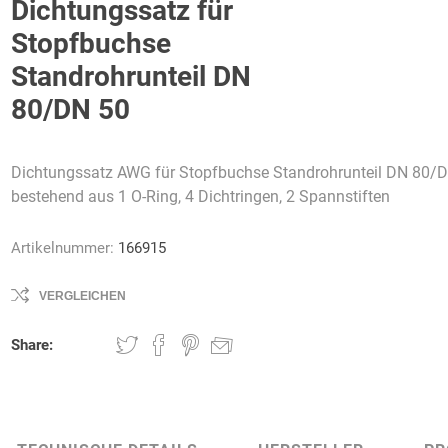
Dichtungssatz für
Stopfbuchse
Standrohrunteil DN
80/DN 50
AWG
Axcom
Bako
Bandelin
Logistiksysteme
Dichtungssatz AWG für Stopfbuchse Standrohrunteil DN 80/
bestehend aus 1 O-Ring, 4 Dichtringen, 2 Spannstiften
Artikelnummer:
166915
Beos
Bethje
Bieri
BIG
Arbeitsschutz
VERGLEICHEN
Share:
Boorberg
BOS-Tec
BOSCH
Brandschutzt
Müller