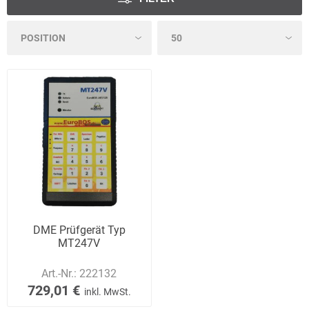
DME Prüfgerät Typ
MT247V
Art.-Nr.:
222132
729,01 €
inkl. MwSt.