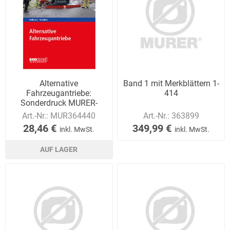
Alternative
Band 1 mit Merkblättern 1-
Fahrzeugantriebe:
414
Sonderdruck MURER-
Feuerschutz GmbH
Art.-Nr.:
MUR364440
Art.-Nr.:
363899
28,46 €
349,99 €
inkl. MwSt.
inkl. MwSt.
AUF LAGER