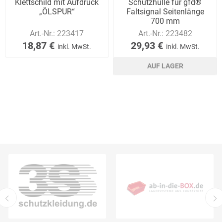
Klettschild mit Aufdruck
Schutzhülle für gfd®
„ÖLSPUR“
Faltsignal Seitenlänge
700 mm
Art.-Nr.:
223417
Art.-Nr.:
223482
18,87 €
29,93 €
inkl. MwSt.
inkl. MwSt.
AUF LAGER