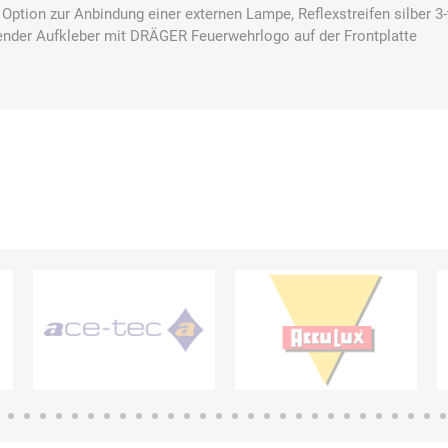
tion zur Anbindung einer externen Lampe, Reflexstreifen silber 3-t
ender Aufkleber mit DRÄGER Feuerwehrlogo auf der Frontplatte
E.Pauli
Eaton
ecomed-
ecovent
(Crouse-
Storck
Hinds)
Elried
ELSPRO
Elsterwerk
EMAREI
safety tools
(Ing. Daum)