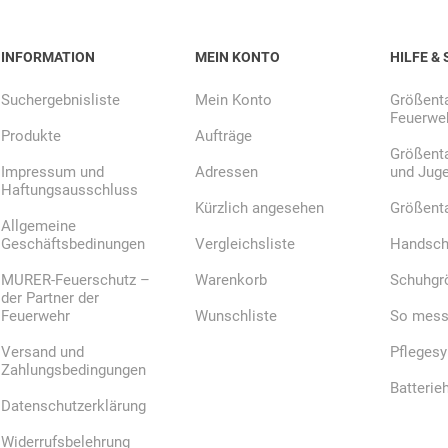
INFORMATION
MEIN KONTO
HILFE & 
Suchergebnisliste
Mein Konto
Größenta
Feuerweh
Produkte
Aufträge
Größenta
Impressum und
Adressen
und Jug
Haftungsausschluss
Kürzlich angesehen
Größent
Allgemeine
Geschäftsbedinungen
Vergleichsliste
Handsch
MURER-Feuerschutz –
Warenkorb
Schuhgr
der Partner der
Feuerwehr
Wunschliste
So messe
Versand und
Pfleges
Zahlungsbedingungen
Batterie
Datenschutzerklärung
Widerrufsbelehrung