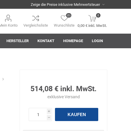
(0)
0
Mein Konto
Vergleichsliste
Wunschliste
0,00 € inkl. MwSt.
HERSTELLER
KONTAKT
HOMEPAGE
LOGIN
i
AHA! Effekt
Akkuplanet
Albert Kuhn
514,08 € inkl. MwSt.
exklusive
Versand
i
KAUFEN
h
ASM
asomo
Auer