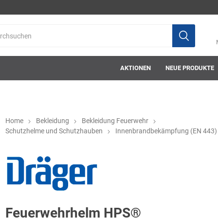
AKTIONEN
NEUE PRODUKTE
Home
Bekleidung
Bekleidung Feuerwehr
Schutzhelme und Schutzhauben
Innenbrandbekämpfung (EN 443)
ab-in-die-box
ace-tec
Acculux
AFW Stickere
Feuerwehrhelm HPS®
Alwit
Armatherm
Asatex
askö