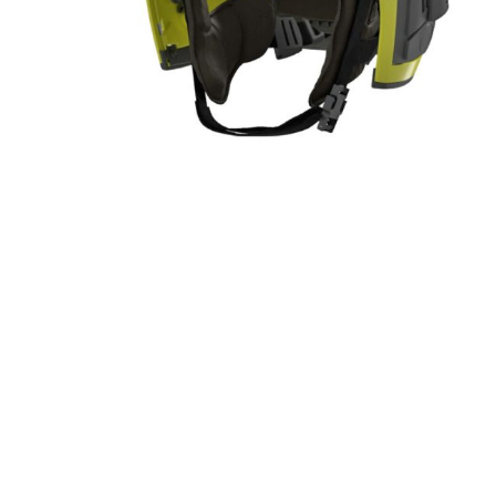
Artur Ziegler
Schneider
automess
autoterm
AVV
Beal
Bender
Benning
Bito
BMI
Bockermann