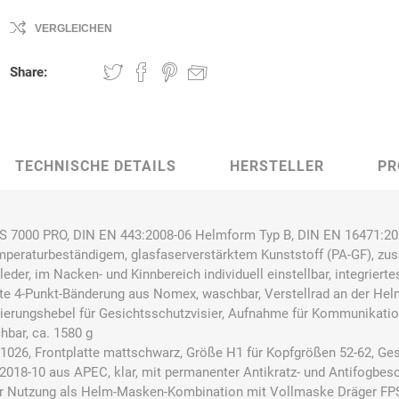
VERGLEICHEN
Share:
Bussard
Büttner
camp
Care
Construction
TECHNISCHE DETAILS
HERSTELLER
PR
contradis
CP
CRANE®
Deiss
7000 PRO, DIN EN 443:2008-06 Helmform Typ B, DIN EN 16471:201
Möbelsysteme
peraturbeständigem, glasfaserverstärktem Kunststoff (PA-GF), zu
eder, im Nacken- und Kinnbereich individuell einstellbar, integrierte
rte 4-Punkt-Bänderung aus Nomex, waschbar, Verstellrad an der He
tierungshebel für Gesichtsschutzvisier, Aufnahme für Kommunikati
bar, ca. 1580 g
Dirk van de
Disco Bed
Domeyer
Dönges
1026, Frontplatte mattschwarz, Größe H1 für Kopfgrößen 52-62, Ge
Renne
018-10 aus APEC, klar, mit permanenter Antikratz- und Antifogbesc
r Nutzung als Helm-Masken-Kombination mit Vollmaske Dräger F