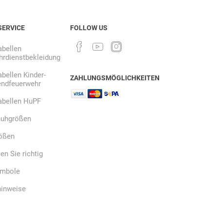
SERVICE
FOLLOW US
bellen
rdienstbekleidung
bellen Kinder-
ZAHLUNGSMÖGLICHKEITEN
endfeuerwehr
abellen HuPF
uhgrößen
ößen
n Sie richtig
ymbole
hinweise