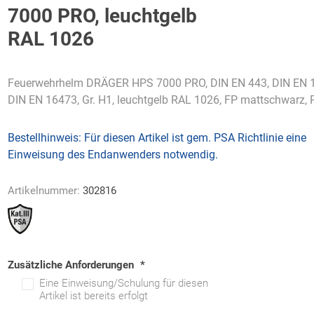
7000 PRO, leuchtgelb
RAL 1026
Feuerwehrhelm DRÄGER HPS 7000 PRO, DIN EN 443, DIN EN 
AWG
Axcom
Bako
Bandelin
Logistiksysteme
DIN EN 16473, Gr. H1, leuchtgelb RAL 1026, FP mattschwarz, P
Bestellhinweis:
Für diesen Artikel ist gem. PSA Richtlinie eine
Einweisung des Endanwenders notwendig.
Beos
Bethje
Bieri
BIG
Artikelnummer:
302816
Arbeitsschutz
Zusätzliche Anforderungen
*
Eine Einweisung/Schulung für diesen
Boorberg
BOS-Tec
BOSCH
Brandschutzt
Artikel ist bereits erfolgt
Müller