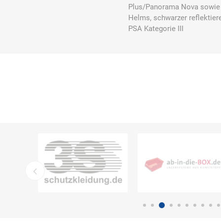
Plus/Panorama Nova sowie Op
Helms, schwarzer reflektier
PSA Kategorie III
DS Safety
DSB Deutsche
DuPont
Ware
Schlauchboot
ELECTRO-
elektron
elke Technik
MATION
systeme