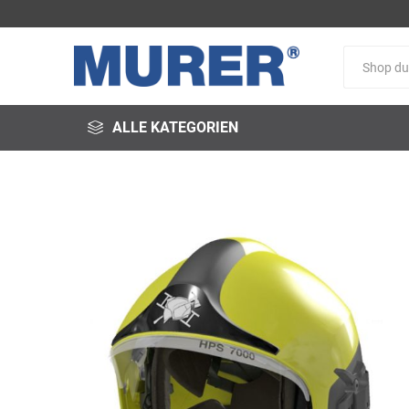
ALLE KATEGORIEN
@fire
3M
3S-
Arbeitsschutz
Schweißservice
Alfred
ALTEC