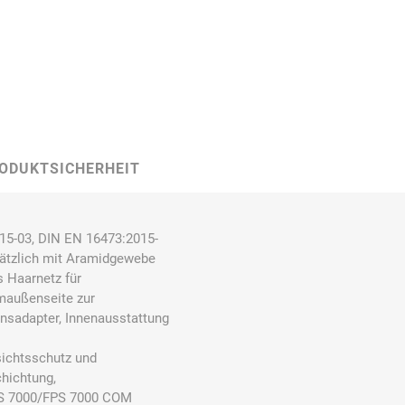
Carl Fritz
Cemo
Ceotronics
ODUKTSICHERHEIT
Der Klassiker
Der Klassiker
DermaPurge
5-03, DIN EN 16473:2015-
sätzlich mit Aramidgewebe
s Haarnetz für
lmaußenseite zur
onsadapter, Innenausstattung
Dr.
Dr. Sthamer
Dräger
sichtsschutz und
Schumacher
hichtung,
PS 7000/FPS 7000 COM