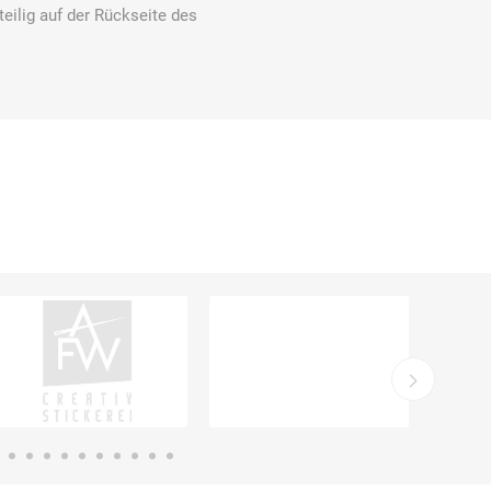
eilig auf der Rückseite des
Ekastu
ELC
Elektrolux
Professional
emspo
Endres Tools
ENDRESS®