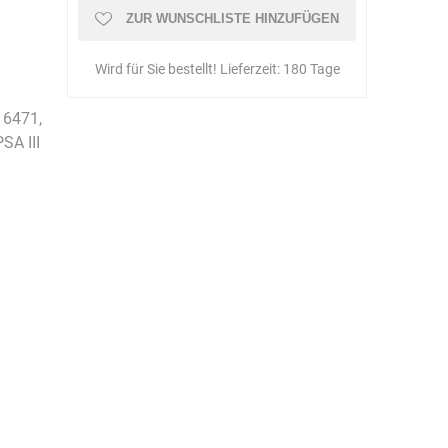
Schulungen
ZUR WUNSCHLISTE HINZUFÜGEN
Wird für Sie bestellt! Lieferzeit:
180 Tage
16471,
Bandle
BartelsRieger
Barth
SA III
Big Fire (B. S.
Binder
Bioex
Belüftungs-
GmbH)
echnik
Brandschutztechnik
Braucke
BST
Müller
Brandschutztechnik