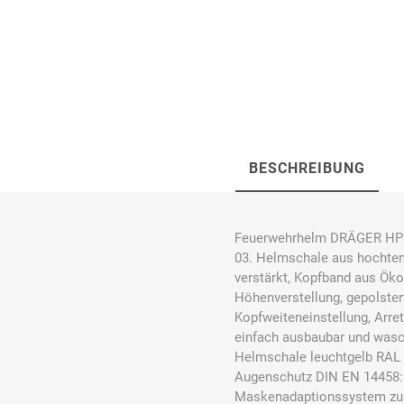
Bücking
Buhl
Bunkowski
dreinaht
BESCHREIBUNG
Cer112
comazo
Comfort
Feuerwehrhelm DRÄGER HPS 
Medical
03. Helmschale aus hochtem
verstärkt, Kopfband aus Ökol
Höhenverstellung, gepolste
Kopfweiteneinstellung, Arre
einfach ausbaubar und wasch
DIEFLEX
Dietrich & Co.
Dietrich
Helmschale leuchtgelb RAL 
Wollert
Augenschutz DIN EN 14458:2
Maskenadaptionssystem zu