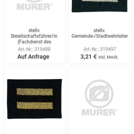
stellv.
stellv.
Bereitschaftsführer/in
Gemeinde-/Stadtwehrleiter/in
(Fachdienst des
Katastrophenschutzes)
Art.-Nr.:
319488
Art.-Nr.:
319497
Auf Anfrage
3,21 €
inkl. MwSt.