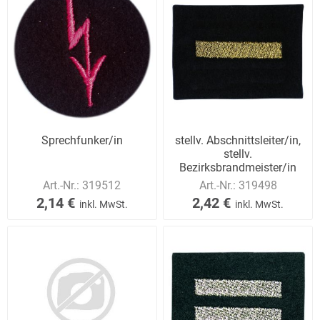
Sprechfunker/in
stellv. Abschnittsleiter/in,
stellv.
Bezirksbrandmeister/in
Art.-Nr.:
319512
Art.-Nr.:
319498
2,14 €
2,42 €
inkl. MwSt.
inkl. MwSt.