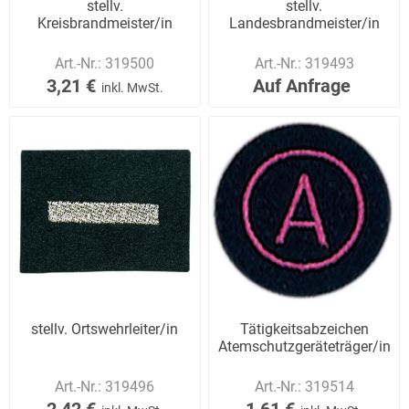
stellv.
stellv.
Kreisbrandmeister/in
Landesbrandmeister/in
Art.-Nr.:
319500
Art.-Nr.:
319493
3,21 €
Auf Anfrage
inkl. MwSt.
stellv. Ortswehrleiter/in
Tätigkeitsabzeichen
Atemschutzgeräteträger/in
Art.-Nr.:
319496
Art.-Nr.:
319514
2,42 €
1,61 €