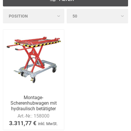
Montage-
Scherenhubwagen mit
hydraulisch betätigter
Scherenkonstruktion
Art.-Nr.:
158000
3.311,77 €
inkl. MwSt.