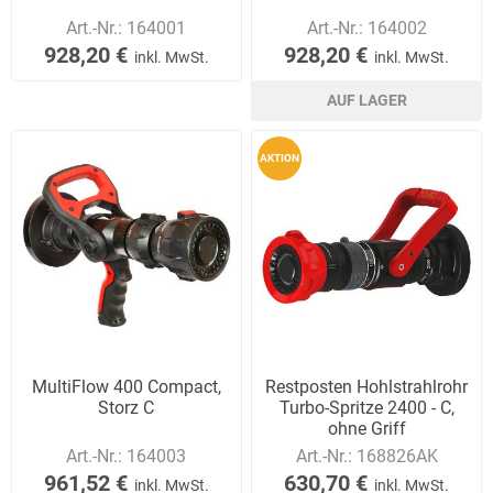
Art.-Nr.:
164001
Art.-Nr.:
164002
928,20 €
928,20 €
inkl. MwSt.
inkl. MwSt.
AUF LAGER
AKTION
MultiFlow 400 Compact,
Restposten Hohlstrahlrohr
Storz C
Turbo-Spritze 2400 - C,
ohne Griff
Art.-Nr.:
164003
Art.-Nr.:
168826AK
961,52 €
630,70 €
inkl. MwSt.
inkl. MwSt.