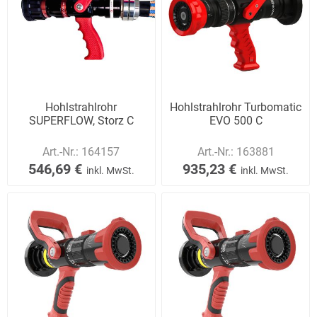
Hohlstrahlrohr
Hohlstrahlrohr Turbomatic
SUPERFLOW, Storz C
EVO 500 C
Art.-Nr.:
164157
Art.-Nr.:
163881
546,69 €
935,23 €
inkl. MwSt.
inkl. MwSt.