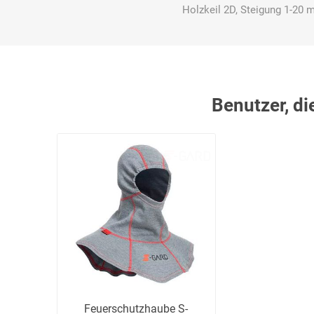
Holzkeil 2D, Steigung 1-20
Bücking
Buhl
Bunkowski
dreinaht
Benutzer, di
Cer112
comazo
Comfort
Medical
DIEFLEX
Dietrich & Co.
Dietrich
Wollert
Feuerschutzhaube S-