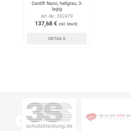
Gard® Nano, hellgrau, 3-
lagig
Art.-Nr.:
302479
137,68 €
DS Safety
DSB Deutsche
DuPont
inkl. MwSt.
Ware
Schlauchboot
DETAILS
ELECTRO-
elektron
elke Technik
MATION
systeme