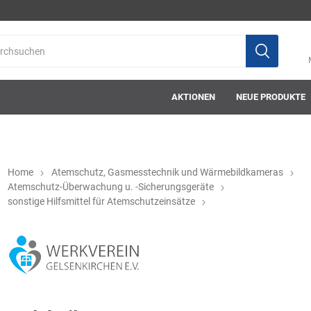
AKTIONEN
NEUE PRODUKTE
Home
Atemschutz, Gasmesstechnik und Wärmebildkameras
Atemschutz-Überwachung u. -Sicherungsgeräte
sonstige Hilfsmittel für Atemschutzeinsätze
ab-in-die-box
ace-tec
Acculux
AFW Stickere
Alwit
Armatherm
Asatex
askö