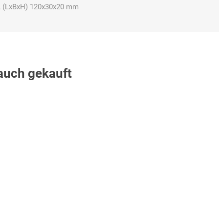
n, (LxBxH) 120x30x20 mm
Carl Fritz
Cemo
Ceotronics
 auch gekauft
Der Klassiker
Der Klassiker
DermaPurge
Dr.
Dr. Sthamer
Dräger
Schumacher