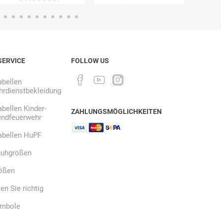
SERVICE
FOLLOW US
bellen
rdienstbekleidung
bellen Kinder-
ZAHLUNGSMÖGLICHKEITEN
endfeuerwehr
abellen HuPF
uhgrößen
ößen
n Sie richtig
ymbole