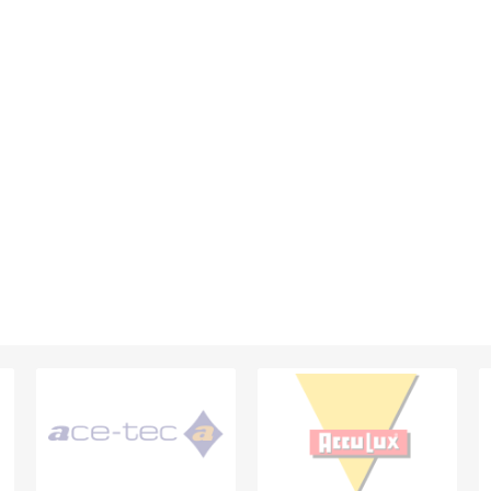
E.Pauli
Eaton
ecomed-
ecovent
(Crouse-
Storck
Hinds)
Elried
ELSPRO
Elsterwerk
EMAREI
safety tools
(Ing. Daum)