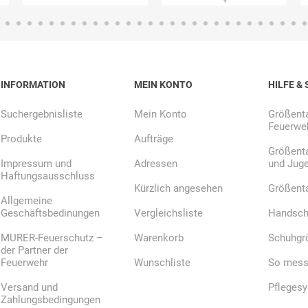
INFORMATION
MEIN KONTO
HILFE & 
Suchergebnisliste
Mein Konto
Größenta
Feuerweh
Produkte
Aufträge
Größenta
Impressum und
Adressen
und Jug
Haftungsausschluss
Kürzlich angesehen
Größent
Allgemeine
Geschäftsbedinungen
Vergleichsliste
Handsch
MURER-Feuerschutz –
Warenkorb
Schuhgr
der Partner der
Feuerwehr
Wunschliste
So messe
Versand und
Pfleges
Zahlungsbedingungen