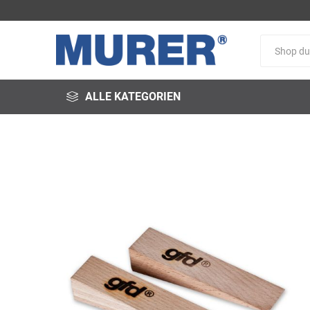
ALLE KATEGORIEN
@fire
3M
3S-
Arbeitsschutz
Schweißservice
Alfred
ALTEC