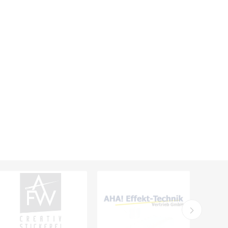
Ekastu
ELC
Elektrolux
Professional
emspo
Endres Tools
ENDRESS®