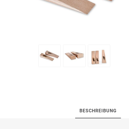
Artur Ziegler
Schneider
automess
autoterm
AVV
Beal
Bender
Benning
BESCHREIBUNG
Bito
BMI
Bockermann