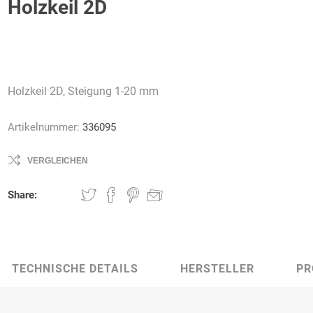
Holzkeil 2D
AWG
Axcom
Bako
Bandelin
Holzkeil 2D, Steigung 1-20 mm
Logistiksysteme
Artikelnummer:
336095
VERGLEICHEN
Beos
Bethje
Bieri
BIG
Share:
Arbeitsschutz
TECHNISCHE DETAILS
HERSTELLER
PR
Boorberg
BOS-Tec
BOSCH
Brandschutzt
Müller