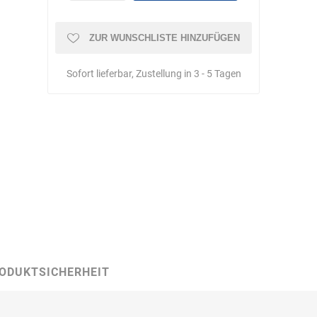
Schulungen
ZUR WUNSCHLISTE HINZUFÜGEN
Sofort lieferbar, Zustellung in 3 - 5 Tagen
Bandle
BartelsRieger
Barth
Big Fire (B. S.
Binder
Bioex
Belüftungs-
GmbH)
ODUKTSICHERHEIT
echnik
Brandschutztechnik
Braucke
BST
Müller
Brandschutztechnik