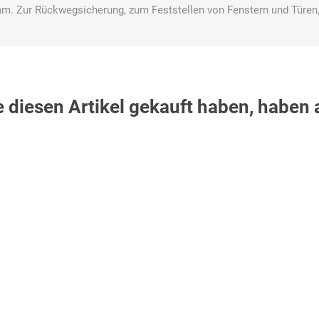
 mm. Zur Rückwegsicherung, zum Feststellen von Fenstern und Türe
Bussard
Büttner
camp
Care
Construction
e diesen Artikel gekauft haben, haben
contradis
CP
CRANE®
Deiss
Möbelsysteme
Dirk van de
Disco Bed
Domeyer
Dönges
Renne