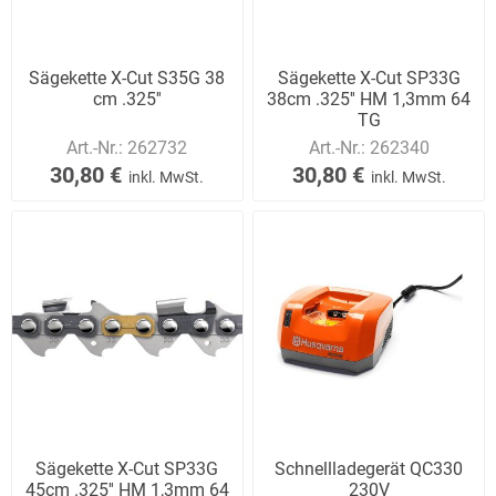
Sägekette X-Cut S35G 38
Sägekette X-Cut SP33G
cm .325''
38cm .325'' HM 1,3mm 64
TG
Art.-Nr.:
262732
Art.-Nr.:
262340
30,80 €
30,80 €
inkl. MwSt.
inkl. MwSt.
Sägekette X-Cut SP33G
Schnellladegerät QC330
45cm .325'' HM 1,3mm 64
230V