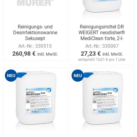
Reinigungs- und
Reinigungsmittel DR
Desinfektionswanne
WEIGERT neodisher®
Sekusept
MediClean forte, 2-l-
Flasche
Art.-Nr.:
330515
Art.-Nr.:
330067
260,98 €
27,23 €
inkl. MwSt.
inkl. MwSt.
entspricht 13,61 € pro 1 Liter
NEU
NEU