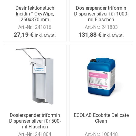
Desinfektionstuch
Dosierspender triformin
Incidin™ OxyWipe,
Dispenser silver für 1000-
250x370 mm
ml-Flaschen
Art.-Nr.:
241816
Art.-Nr.:
241803
27,19 €
131,88 €
inkl. MwSt.
inkl. MwSt.
Dosierspender triformin
ECOLAB Ecobrite Delicate
Dispenser silver für 500-
Clean
ml-Flaschen
Art.-Nr.:
241804
Art.-Nr.:
100448