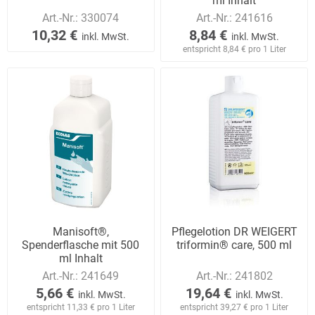
ml Inhalt
Art.-Nr.:
330074
Art.-Nr.:
241616
10,32 €
8,84 €
inkl. MwSt.
inkl. MwSt.
entspricht 8,84 € pro 1 Liter
Manisoft®,
Pflegelotion DR WEIGERT
Spenderflasche mit 500
triformin® care, 500 ml
ml Inhalt
Art.-Nr.:
241649
Art.-Nr.:
241802
5,66 €
19,64 €
inkl. MwSt.
inkl. MwSt.
entspricht 11,33 € pro 1 Liter
entspricht 39,27 € pro 1 Liter