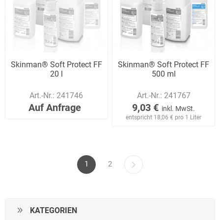
Skinman® Soft Protect FF
Skinman® Soft Protect FF
20 l
500 ml
Art.-Nr.:
241746
Art.-Nr.:
241767
Auf Anfrage
9,03 €
inkl. MwSt.
entspricht 18,06 € pro 1 Liter
1
2
KATEGORIEN