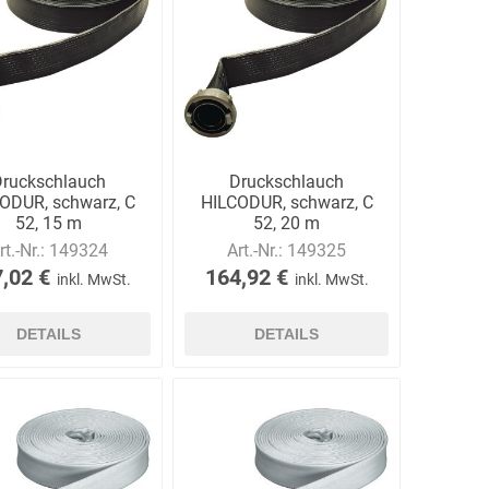
Carl Fritz
Cemo
Ceotronics
Druckschlauch
Druckschlauch
ODUR, schwarz, C
HILCODUR, schwarz, C
52, 15 m
52, 20 m
rt.-Nr.:
149324
Art.-Nr.:
149325
Der Klassiker
Der Klassiker
DermaPurge
,02 €
164,92 €
inkl. MwSt.
inkl. MwSt.
DETAILS
DETAILS
Dr.
Dr. Sthamer
Dräger
Schumacher