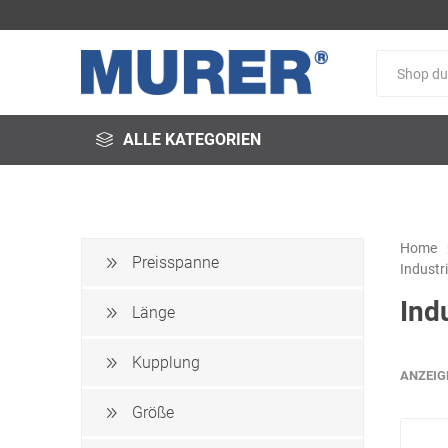
ALLE KATEGORIEN
Home
Preisspanne
Industr
@fire
3M
3S-
Ind
Arbeitsschutz
Länge
Kupplung
ANZEIG
Größe
Schweißservice
Alfred
ALTEC