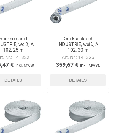
Ekastu
ELC
Elektrolux
Professional
Druckschlauch
Druckschlauch
USTRIE, weiß, A
INDUSTRIE, weiß, A
102, 25 m
102, 30 m
rt.-Nr.:
141322
Art.-Nr.:
141326
,47 €
359,67 €
inkl. MwSt.
inkl. MwSt.
emspo
Endres Tools
ENDRESS®
DETAILS
DETAILS