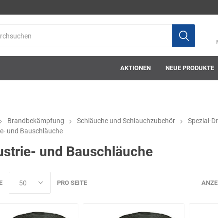
AKTIONEN
NEUE PRODUKTE
Brandbekämpfung
Schläuche und Schlauchzubehör
Spezial-D
ie- und Bauschläuche
ab-in-die-box
ace-tec
Acculux
AFW Stickere
ustrie- und Bauschläuche
E
PRO SEITE
ANZE
Alwit
Armatherm
Asatex
askö