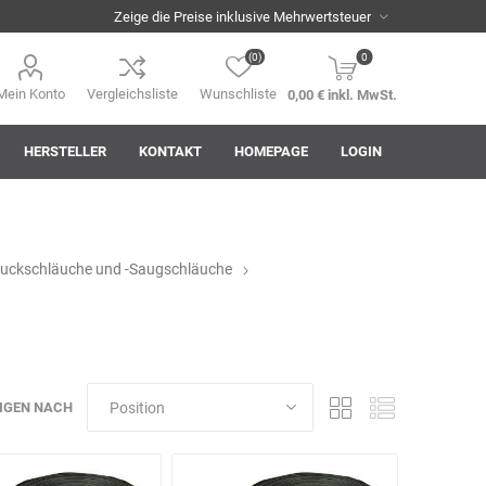
(0)
0
Mein Konto
Vergleichsliste
Wunschliste
0,00 € inkl. MwSt.
HERSTELLER
KONTAKT
HOMEPAGE
LOGIN
ruckschläuche und -Saugschläuche
i
AHA! Effekt
Akkuplanet
Albert Kuhn
IGEN NACH
ASM
asomo
Auer