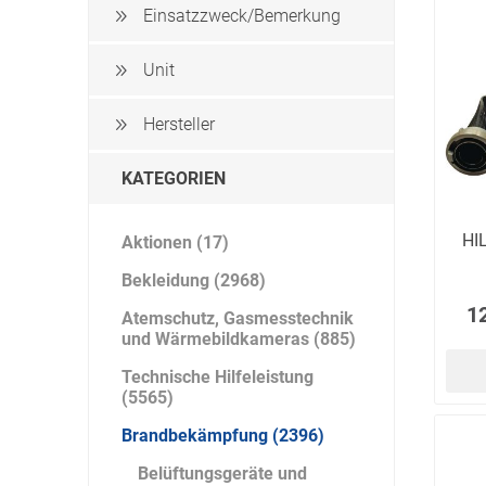
Artur Ziegler
Schneider
Einsatzzweck/Bemerkung
Unit
Hersteller
automess
autoterm
AVV
KATEGORIEN
HI
Aktionen (17)
Bekleidung (2968)
Beal
Bender
Benning
1
Atemschutz, Gasmesstechnik
und Wärmebildkameras (885)
Technische Hilfeleistung
(5565)
Brandbekämpfung (2396)
Bito
BMI
Bockermann
Belüftungsgeräte und