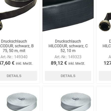
Bussard
Büttner
camp
Care
Construction
Druckschlauch
Druckschlauch
LCODUR, schwarz, B
HILCODUR, schwarz, C
HILC
75, 50 m, mit
52, 10 m
Kupplungen
Art.-Nr.:
149340
Art.-Nr.:
149323
A
contradis
CP
CRANE®
Deiss
47,60 €
89,12 €
127
inkl. MwSt.
inkl. MwSt.
Möbelsysteme
DETAILS
DETAILS
Dirk van de
Disco Bed
Domeyer
Dönges
Renne