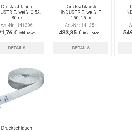
Druckschlauch
Druckschlauch
USTRIE, weiß, C 52,
INDUSTRIE, weiß, F
IND
30 m
150, 15 m
Art.-Nr.:
141306
Art.-Nr.:
141354
A
21,76 €
433,35 €
549
inkl. MwSt.
inkl. MwSt.
DETAILS
DETAILS
Druckschlauch