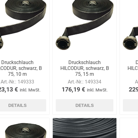
AWG
Axcom
Bako
Bandelin
Logistiksysteme
Druckschlauch
Druckschlauch
LCODUR, schwarz, B
HILCODUR, schwarz, B
HILC
75, 10 m
75, 15 m
Beos
Bethje
Bieri
BIG
Art.-Nr.:
149333
Art.-Nr.:
149334
A
Arbeitsschutz
23,13 €
176,19 €
229
inkl. MwSt.
inkl. MwSt.
DETAILS
DETAILS
Boorberg
BOS-Tec
BOSCH
Brandschutzt
Müller