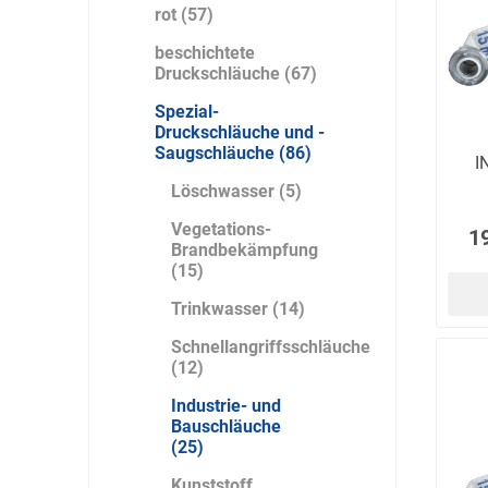
rot (57)
beschichtete
Druckschläuche (67)
DS Safety
DSB Deutsche
DuPont
Ware
Schlauchboot
Spezial-
Druckschläuche und -
Saugschläuche (86)
I
Löschwasser (5)
Vegetations-
1
Brandbekämpfung
ELECTRO-
elektron
elke Technik
(15)
MATION
systeme
Trinkwasser (14)
Schnellangriffsschläuche
(12)
Industrie- und
Bauschläuche
(25)
Kunststoff