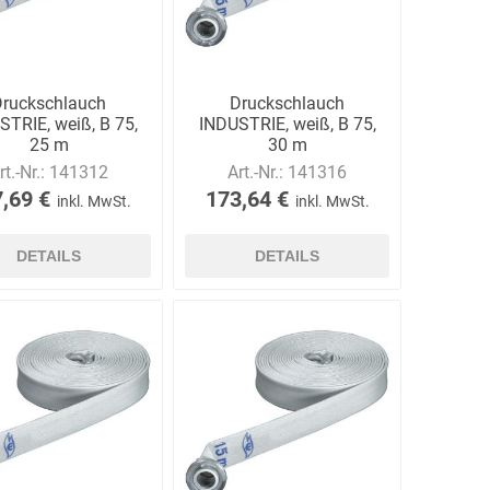
Druckschlauch
Druckschlauch
STRIE, weiß, B 75,
INDUSTRIE, weiß, B 75,
25 m
30 m
rt.-Nr.:
141312
Art.-Nr.:
141316
,69 €
173,64 €
inkl. MwSt.
inkl. MwSt.
DETAILS
DETAILS