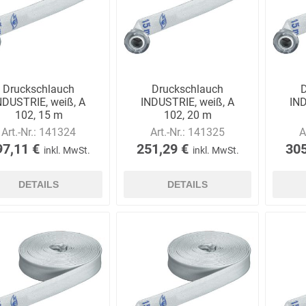
E.Pauli
Eaton
ecomed-
ecovent
(Crouse-
Storck
Hinds)
Druckschlauch
Druckschlauch
NDUSTRIE, weiß, A
INDUSTRIE, weiß, A
IND
102, 15 m
102, 20 m
Art.-Nr.:
141324
Art.-Nr.:
141325
A
97,11 €
251,29 €
305
inkl. MwSt.
inkl. MwSt.
Elried
ELSPRO
Elsterwerk
EMAREI
safety tools
DETAILS
DETAILS
(Ing. Daum)