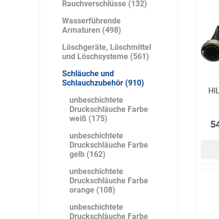
Rauchverschlüsse (132)
Wasserführende
Armaturen (498)
Löschgeräte, Löschmittel
Bücking
Buhl
Bunkowski
und Löschsysteme (561)
dreinaht
Schläuche und
Schlauchzubehör (910)
HI
unbeschichtete
Druckschläuche Farbe
weiß (175)
Cer112
comazo
Comfort
5
Medical
unbeschichtete
Druckschläuche Farbe
gelb (162)
unbeschichtete
Druckschläuche Farbe
orange (108)
DIEFLEX
Dietrich & Co.
Dietrich
Wollert
unbeschichtete
Druckschläuche Farbe