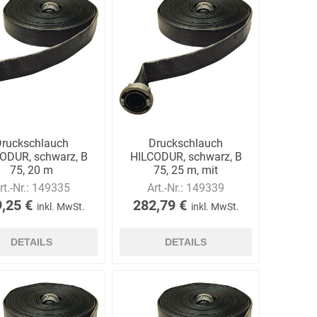
Schulungen
Bandle
BartelsRieger
Barth
Druckschlauch
Druckschlauch
ODUR, schwarz, B
HILCODUR, schwarz, B
75, 20 m
75, 25 m, mit
Kupplungen
Big Fire (B. S.
Binder
Bioex
rt.-Nr.:
149335
Art.-Nr.:
149339
Belüftungs-
,25 €
282,79 €
inkl. MwSt.
inkl. MwSt.
GmbH)
DETAILS
DETAILS
echnik
Brandschutztechnik
Braucke
BST
Müller
Brandschutztechnik