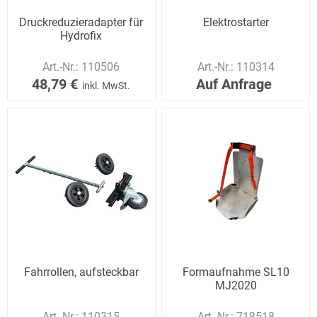
Druckreduzieradapter für
Elektrostarter
Hydrofix
Art.-Nr.:
110506
Art.-Nr.:
110314
48,79 €
Auf Anfrage
inkl. MwSt.
Fahrrollen, aufsteckbar
Formaufnahme SL10
MJ2020
Art.-Nr.:
110315
Art.-Nr.:
718518