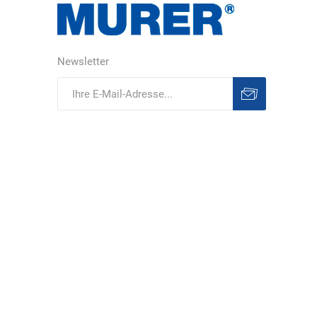
DS Safety
DSB Deutsche
DuPont
Newsletter
Ware
Schlauchboot
Abonnieren
Abonnement
löschen
ELECTRO-
elektron
elke Technik
MATION
systeme