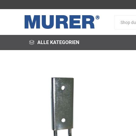
ALLE KATEGORIEN
@fire
3M
3S-
Arbeitsschutz
Schweißservice
Alfred
ALTEC