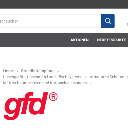
AKTIONEN
NEUE PRODUKTE
Home
Brandbekämpfung
Löschgeräte, Löschmittel und Löschsysteme
Armaturen Schaum
Mittelschaumpistolen und Kartuschenlösungen
ab-in-die-box
ace-tec
Acculux
AFW Stickere
Alwit
Armatherm
Asatex
askö