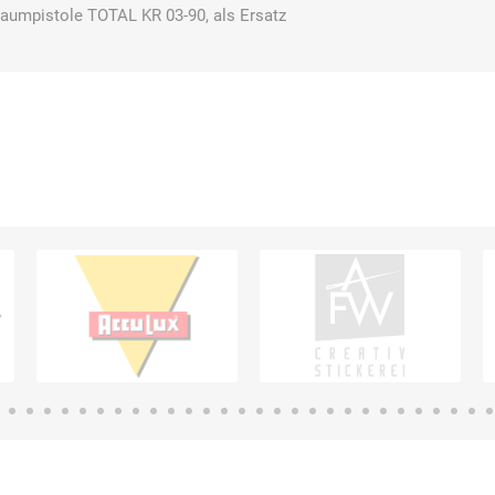
haumpistole TOTAL KR 03-90, als Ersatz
Bussard
Büttner
camp
Care
Construction
contradis
CP
CRANE®
Deiss
Möbelsysteme
Dirk van de
Disco Bed
Domeyer
Dönges
Renne