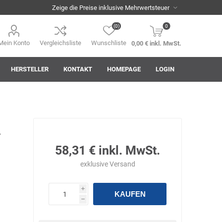
(0)
0
Mein Konto
Vergleichsliste
Wunschliste
0,00 € inkl. MwSt.
HERSTELLER
KONTAKT
HOMEPAGE
LOGIN
i
AHA! Effekt
Akkuplanet
Albert Kuhn
58,31 € inkl. MwSt.
exklusive
Versand
i
KAUFEN
h
ASM
asomo
Auer