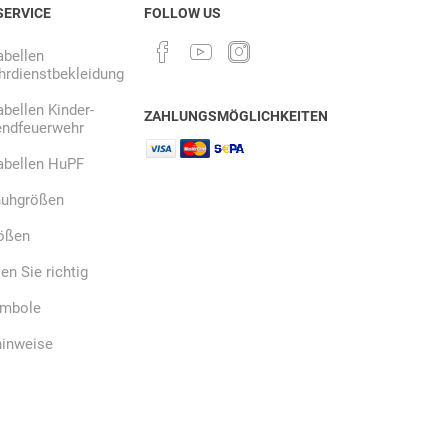
SERVICE
FOLLOW US
bellen
rdienstbekleidung
Ekastu
ELC
Elektrolux
Professional
bellen Kinder-
ZAHLUNGSMÖGLICHKEITEN
endfeuerwehr
abellen HuPF
uhgrößen
ößen
emspo
Endres Tools
ENDRESS®
n Sie richtig
ymbole
hinweise