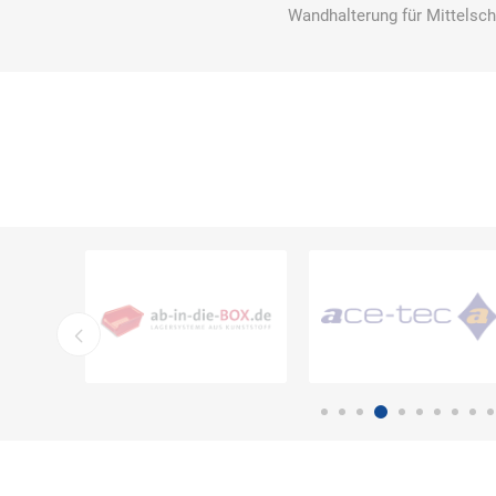
Wandhalterung für Mittelsc
Bücking
Buhl
Bunkowski
dreinaht
Cer112
comazo
Comfort
Medical
DIEFLEX
Dietrich & Co.
Dietrich
Wollert