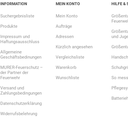
INFORMATION
MEIN KONTO
HILFE & 
Suchergebnisliste
Mein Konto
Größenta
Feuerweh
E.Pauli
Eaton
ecomed-
ecovent
Produkte
Aufträge
(Crouse-
Storck
Größenta
Hinds)
Impressum und
Adressen
und Jug
Haftungsausschluss
Kürzlich angesehen
Größent
Allgemeine
Geschäftsbedinungen
Vergleichsliste
Handsch
MURER-Feuerschutz –
Warenkorb
Schuhgr
Elried
ELSPRO
Elsterwerk
EMAREI
der Partner der
safety tools
Feuerwehr
Wunschliste
So messe
(Ing. Daum)
Versand und
Pfleges
Zahlungsbedingungen
Batterie
Datenschutzerklärung
Widerrufsbelehrung