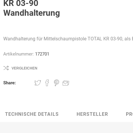
KR 03-90
Wandhalterung
AWG
Axcom
Bako
Bandelin
Wandhalterung für Mittelschaumpistole TOTAL KR 03-90, als 
Logistiksysteme
Artikelnummer:
172701
VERGLEICHEN
Beos
Bethje
Bieri
BIG
Share:
Arbeitsschutz
TECHNISCHE DETAILS
HERSTELLER
PR
Boorberg
BOS-Tec
BOSCH
Brandschutzt
Müller