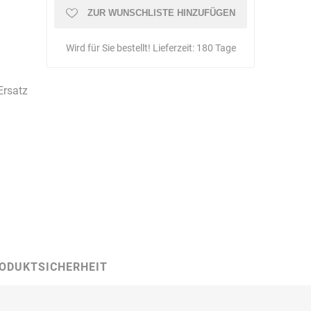
Schulungen
ZUR WUNSCHLISTE HINZUFÜGEN
Wird für Sie bestellt! Lieferzeit:
180 Tage
Bandle
BartelsRieger
Barth
Ersatz
Big Fire (B. S.
Binder
Bioex
Belüftungs-
GmbH)
ODUKTSICHERHEIT
echnik
Brandschutztechnik
Braucke
BST
Müller
Brandschutztechnik