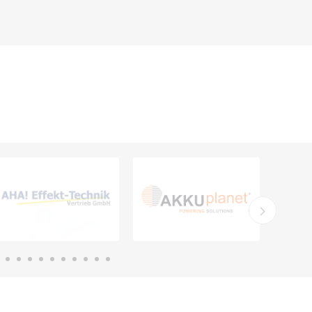
Carl Fritz
Cemo
Ceotronics
Der Klassiker
Der Klassiker
DermaPurge
Dr.
Dr. Sthamer
Dräger
Schumacher