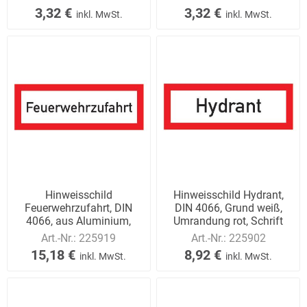
3,32 €
3,32 €
inkl. MwSt.
inkl. MwSt.
Hinweisschild
Hinweisschild Hydrant,
Feuerwehrzufahrt, DIN
DIN 4066, Grund weiß,
4066, aus Aluminium,
Umrandung rot, Schrift
420x148 mm. Grund weiß,
schwarz. Aus
Art.-Nr.:
225919
Art.-Nr.:
225902
15,18 €
8,92 €
inkl. MwSt.
inkl. MwSt.