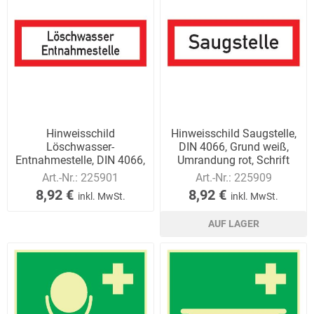
Hinweisschild
Hinweisschild Saugstelle,
Löschwasser-
DIN 4066, Grund weiß,
Entnahmestelle, DIN 4066,
Umrandung rot, Schrift
Grund weiß, Umrandung
schwarz.
Art.-Nr.:
225901
Art.-Nr.:
225909
rot, S
8,92 €
8,92 €
inkl. MwSt.
inkl. MwSt.
AUF LAGER