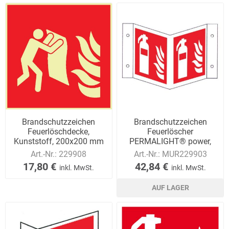
Brandschutzzeichen
Brandschutzzeichen
Feuerlöschdecke,
Feuerlöscher
Kunststoff, 200x200 mm
PERMALIGHT® power,
Nasenschild Kunststoff,
Art.-Nr.:
229908
Art.-Nr.:
MUR229903
(BxH)
17,80 €
42,84 €
inkl. MwSt.
inkl. MwSt.
AUF LAGER