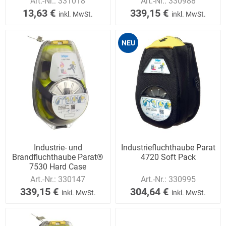
Art.-Nr.:
331018
Art.-Nr.:
330988
13,63 €
339,15 €
inkl. MwSt.
inkl. MwSt.
NEU
Industrie- und
Industriefluchthaube Parat
Brandfluchthaube Parat®
4720 Soft Pack
7530 Hard Case
Art.-Nr.:
330147
Art.-Nr.:
330995
339,15 €
304,64 €
inkl. MwSt.
inkl. MwSt.