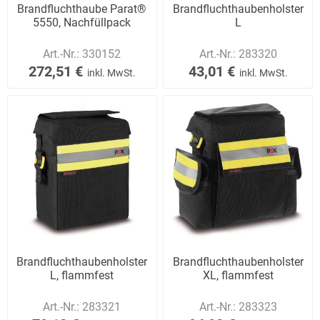
Brandfluchthaube Parat®
Brandfluchthaubenholster
5550, Nachfüllpack
L
Art.-Nr.:
330152
Art.-Nr.:
283320
272,51 €
43,01 €
inkl. MwSt.
inkl. MwSt.
Brandfluchthaubenholster
Brandfluchthaubenholster
L, flammfest
XL, flammfest
Art.-Nr.:
283321
Art.-Nr.:
283323