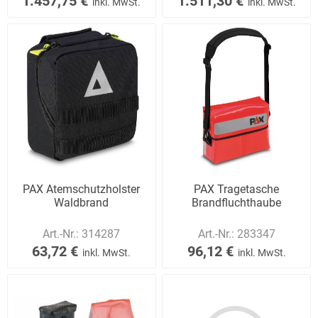
1.457,75 €
1.511,30 €
inkl. MwSt.
inkl. MwSt.
PAX Atemschutzholster
PAX Tragetasche
Waldbrand
Brandfluchthaube
Art.-Nr.:
314287
Art.-Nr.:
283347
63,72 €
96,12 €
inkl. MwSt.
inkl. MwSt.