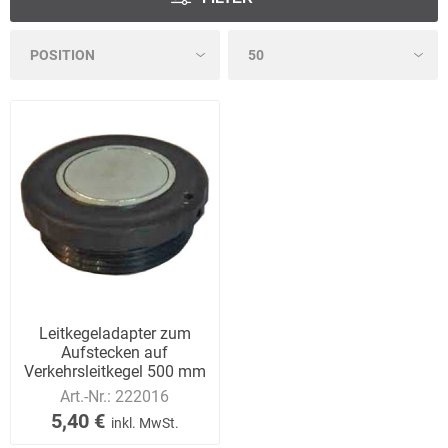
Leitkegeladapter zum
Aufstecken auf
Verkehrsleitkegel 500 mm
und 750 mm, Metallp
Art.-Nr.:
222016
5,40 €
inkl. MwSt.