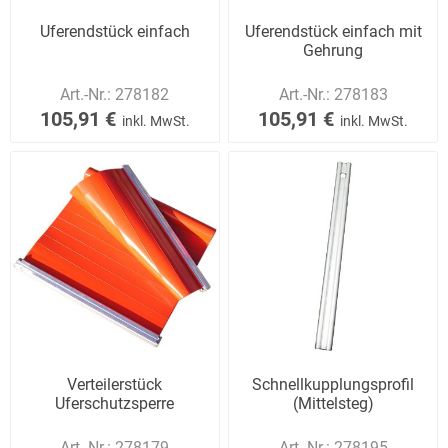
Uferendstück einfach
Uferendstück einfach mit
Gehrung
Art.-Nr.:
278182
Art.-Nr.:
278183
105,91 €
105,91 €
inkl. MwSt.
inkl. MwSt.
Verteilerstück
Schnellkupplungsprofil
Uferschutzsperre
(Mittelsteg)
Art.-Nr.:
278179
Art.-Nr.:
278195