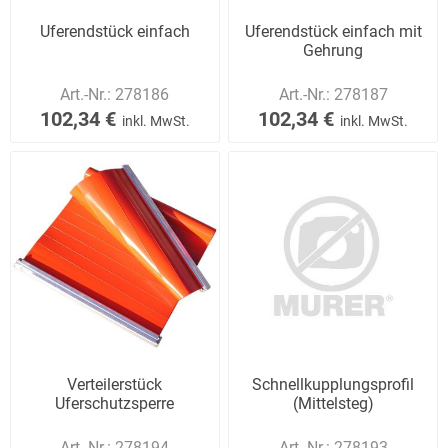
Uferendstück einfach
Uferendstück einfach mit
Gehrung
Art.-Nr.:
278186
Art.-Nr.:
278187
102,34 €
102,34 €
inkl. MwSt.
inkl. MwSt.
Verteilerstück
Schnellkupplungsprofil
Uferschutzsperre
(Mittelsteg)
Art.-Nr.:
278194
Art.-Nr.:
278193