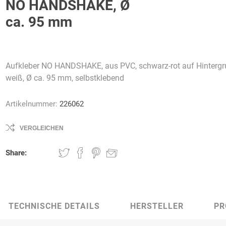
NO HANDSHAKE, Ø
ca. 95 mm
AWG
Axcom
Bako
Bandelin
Aufkleber NO HANDSHAKE, aus PVC, schwarz-rot auf Hinterg
Logistiksysteme
weiß, Ø ca. 95 mm, selbstklebend
Artikelnummer:
226062
VERGLEICHEN
Beos
Bethje
Bieri
BIG
Arbeitsschutz
Share:
TECHNISCHE DETAILS
HERSTELLER
PR
Boorberg
BOS-Tec
BOSCH
Brandschutzt
Müller