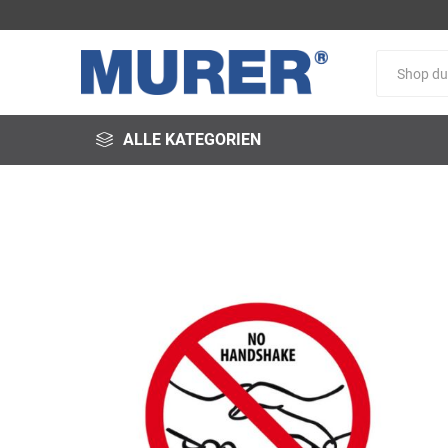
ALLE KATEGORIEN
@fire
3M
3S-
Arbeitsschutz
Schweißservice
Alfred
ALTEC