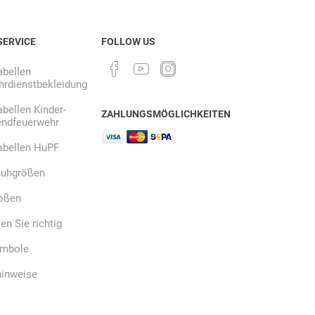
SERVICE
FOLLOW US
Ekastu
ELC
Elektrolux
Professional
bellen
rdienstbekleidung
bellen Kinder-
ZAHLUNGSMÖGLICHKEITEN
endfeuerwehr
abellen HuPF
emspo
Endres Tools
ENDRESS®
uhgrößen
ößen
n Sie richtig
ymbole
hinweise