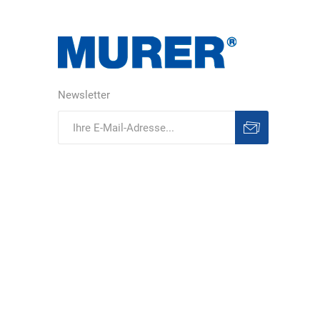
DS Safety
DSB Deutsche
DuPont
Ware
Schlauchboot
Newsletter
Abonnieren
Abonnement
ELECTRO-
elektron
elke Technik
löschen
MATION
systeme