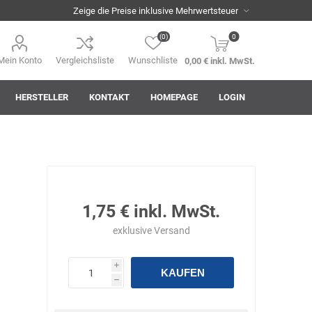
(0)
0
Mein Konto
Vergleichsliste
Wunschliste
0,00 € inkl. MwSt.
HERSTELLER
KONTAKT
HOMEPAGE
LOGIN
i
AHA! Effekt
Akkuplanet
Albert Kuhn
1,75 € inkl. MwSt.
exklusive
Versand
i
KAUFEN
h
ASM
asomo
Auer