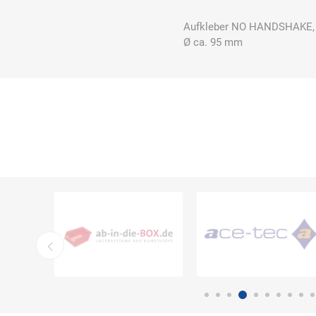
Aufkleber NO HANDSHAKE, au
Ø ca. 95 mm
Bücking
Buhl
Bunkowski
dreinaht
Cer112
comazo
Comfort
Medical
DIEFLEX
Dietrich & Co.
Dietrich
Wollert