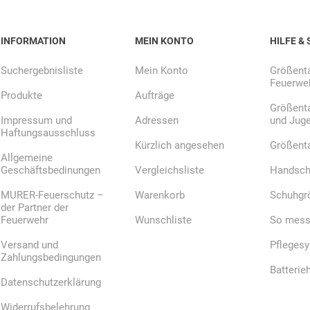
INFORMATION
MEIN KONTO
HILFE & 
E.Pauli
Eaton
ecomed-
ecovent
(Crouse-
Storck
Suchergebnisliste
Mein Konto
Größenta
Hinds)
Feuerweh
Produkte
Aufträge
Größenta
Impressum und
Adressen
und Jug
Haftungsausschluss
Kürzlich angesehen
Größent
Allgemeine
Elried
ELSPRO
Elsterwerk
EMAREI
Geschäftsbedinungen
Vergleichsliste
Handsch
safety tools
(Ing. Daum)
MURER-Feuerschutz –
Warenkorb
Schuhgr
der Partner der
Feuerwehr
Wunschliste
So messe
Versand und
Pfleges
Zahlungsbedingungen
Batterie
Datenschutzerklärung
Widerrufsbelehrung