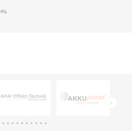
dig,
Carl Fritz
Cemo
Ceotronics
Der Klassiker
Der Klassiker
DermaPurge
Dr.
Dr. Sthamer
Dräger
Schumacher