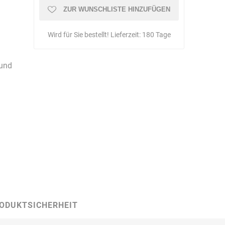
Schulungen
ZUR WUNSCHLISTE HINZUFÜGEN
Wird für Sie bestellt! Lieferzeit:
180 Tage
Bandle
BartelsRieger
Barth
rund
Big Fire (B. S.
Binder
Bioex
Belüftungs-
GmbH)
ODUKTSICHERHEIT
echnik
Brandschutztechnik
Braucke
BST
Müller
Brandschutztechnik