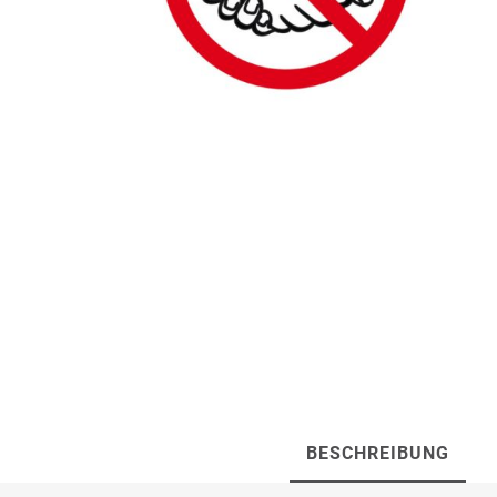
Artur Ziegler
Schneider
automess
autoterm
AVV
Beal
Bender
Benning
BESCHREIBUNG
Bito
BMI
Bockermann