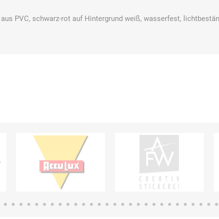
s PVC, schwarz-rot auf Hintergrund weiß, wasserfest, lichtbestän
Bussard
Büttner
camp
Care
Construction
contradis
CP
CRANE®
Deiss
Möbelsysteme
Dirk van de
Disco Bed
Domeyer
Dönges
Renne