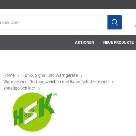
AKTIONEN
NEUE PRODUKTE
Home
Funk-, Signal und Warngeräte
Warnzeichen, Rettungszeichen und Brandschutzzeichen
sonstige Schilder
ab-in-die-box
ace-tec
Acculux
AFW Stickere
Alwit
Armatherm
Asatex
askö