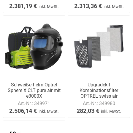
2.381,19 €
2.313,36 €
inkl. MwSt.
inkl. MwSt.
Schweißerhelm Optrel
Upgradekit
Sphere X CLT pure air mit
Kombinationsfilter
e3000X
OPTREL swiss air
Art.-Nr.:
349971
Art.-Nr.:
349980
2.506,14 €
282,03 €
inkl. MwSt.
inkl. MwSt.