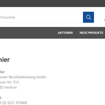
AKTIONEN
NEUE PRODUKTE
nier
ab-in-die-box
ace-tec
Acculux
AFW Stickere
ler:
onier Berufsbekleidung GmbH
sser Str. 313
52 Herford
t:
Alwit
Armatherm
Asatex
askö
9 (0) 5221 979400