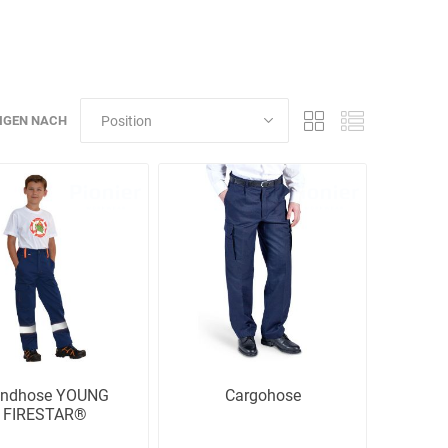
Schulungen
IGEN NACH
Bandle
BartelsRieger
Barth
Big Fire (B. S.
Binder
Bioex
Belüftungs-
GmbH)
ndhose YOUNG
Cargohose
FIRESTAR®
echnik
Brandschutztechnik
Braucke
BST
Müller
Brandschutztechnik