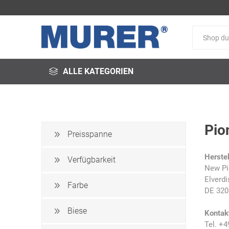
ALLE KATEGORIEN
Pio
Preisspanne
@fire
3M
3S-
Herstel
Arbeitsschutz
Verfügbarkeit
New Pi
Elverdi
Farbe
DE 320
Biese
Kontak
Schweißservice
Alfred
ALTEC
Tel. +4