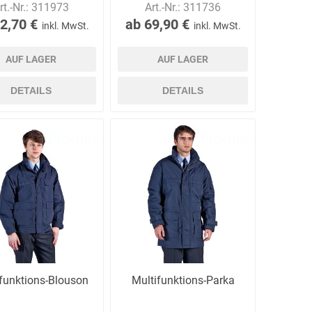
rt.-Nr.:
311973
Art.-Nr.:
311736
2,70 €
ab 69,90 €
inkl. MwSt.
inkl. MwSt.
AUF LAGER
AUF LAGER
Carl Fritz
Cemo
Ceotronics
DETAILS
DETAILS
Der Klassiker
Der Klassiker
DermaPurge
Dr.
Dr. Sthamer
Dräger
funktions-Blouson
Multifunktions-Parka
Schumacher