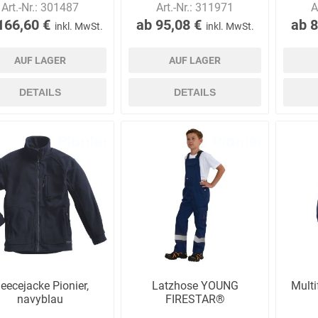
Art.-Nr.:
301487
Art.-Nr.:
311971
A
166,60 €
ab 95,08 €
ab 8
inkl. MwSt.
inkl. MwSt.
AUF LAGER
AUF LAGER
Bussard
Büttner
camp
Care
Construction
DETAILS
DETAILS
contradis
CP
CRANE®
Deiss
Möbelsysteme
Dirk van de
Disco Bed
Domeyer
Dönges
leecejacke Pionier,
Latzhose YOUNG
Multi
Renne
navyblau
FIRESTAR®