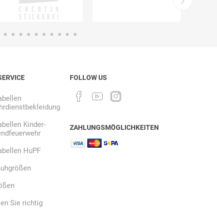
SERVICE
FOLLOW US
bellen
rdienstbekleidung
bellen Kinder-
ZAHLUNGSMÖGLICHKEITEN
endfeuerwehr
abellen HuPF
uhgrößen
ößen
n Sie richtig