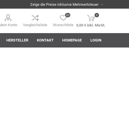
(0)
0
Mein Konto
Vergleichsliste
Wunschliste
0,00 € inkl. MwSt.
HERSTELLER
KONTAKT
HOMEPAGE
LOGIN
i
AHA! Effekt
Akkuplanet
Albert Kuhn
ASM
asomo
Auer