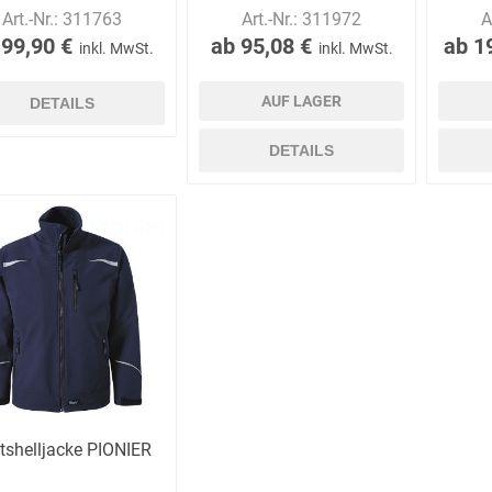
Art.-Nr.:
311763
Art.-Nr.:
311972
A
 99,90 €
ab 95,08 €
ab 1
inkl. MwSt.
inkl. MwSt.
E.Pauli
Eaton
ecomed-
ecovent
AUF LAGER
DETAILS
(Crouse-
Storck
Hinds)
DETAILS
Elried
ELSPRO
Elsterwerk
EMAREI
safety tools
(Ing. Daum)
tshelljacke PIONIER