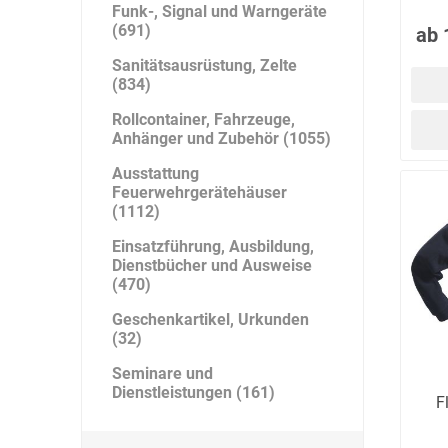
Funk-, Signal und Warngeräte
(691)
ab 
Sanitätsausrüstung, Zelte
(834)
Bücking
Buhl
Bunkowski
Rollcontainer, Fahrzeuge,
dreinaht
Anhänger und Zubehör (1055)
Ausstattung
Feuerwehrgerätehäuser
(1112)
Einsatzführung, Ausbildung,
Cer112
comazo
Comfort
Dienstbücher und Ausweise
Medical
(470)
Geschenkartikel, Urkunden
(32)
Seminare und
DIEFLEX
Dietrich & Co.
Dietrich
Dienstleistungen (161)
F
Wollert