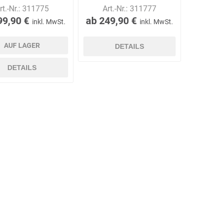
rt.-Nr.:
311775
Art.-Nr.:
311777
99,90 €
ab 249,90 €
inkl. MwSt.
inkl. MwSt.
Ekastu
ELC
Elektrolux
AUF LAGER
DETAILS
Professional
DETAILS
emspo
Endres Tools
ENDRESS®