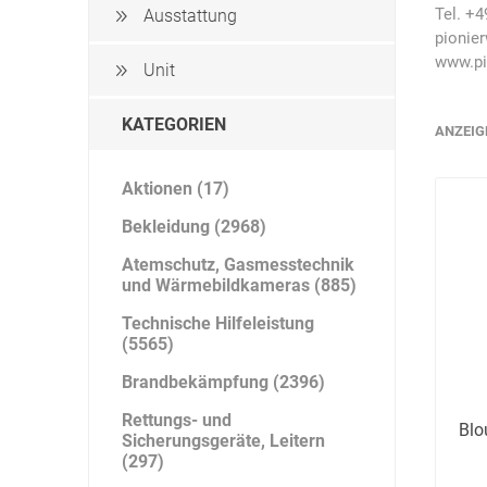
Artur Ziegler
Schneider
Tel. +4
Ausstattung
pionie
www.pi
Unit
KATEGORIEN
ANZEIG
automess
autoterm
AVV
Aktionen (17)
Bekleidung (2968)
Atemschutz, Gasmesstechnik
Beal
Bender
Benning
und Wärmebildkameras (885)
Technische Hilfeleistung
(5565)
Brandbekämpfung (2396)
Rettungs- und
Blo
Sicherungsgeräte, Leitern
Bito
BMI
Bockermann
(297)