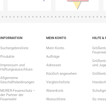
INFORMATION
MEIN KONTO
HILFE & 
Suchergebnisliste
Mein Konto
Größenta
Feuerweh
Produkte
Aufträge
Größenta
Impressum und
Adressen
und Jug
Haftungsausschluss
Kürzlich angesehen
Größent
Allgemeine
Geschäftsbedinungen
Vergleichsliste
Handsch
MURER-Feuerschutz –
Warenkorb
Schuhgr
der Partner der
Feuerwehr
Wunschliste
So messe