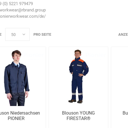
9 (0) 5221 979479
rworkwear@rbrand.group
onierworkwear.com/de/
E
PRO SEITE
ANZE
AWG
Axcom
Bako
Bandelin
Logistiksysteme
Beos
Bethje
Bieri
BIG
Arbeitsschutz
uson Niedersachsen
Blouson YOUNG
Bu
PIONIER
FIRESTAR®
Boorberg
BOS-Tec
BOSCH
Brandschutzt
Müller