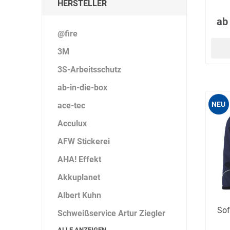
HERSTELLER
ab
@fire
DS Safety
DSB Deutsche
DuPont
Ware
Schlauchboot
3M
3S-Arbeitsschutz
ab-in-die-box
NEU
ace-tec
ELECTRO-
elektron
elke Technik
Acculux
MATION
systeme
AFW Stickerei
AHA! Effekt
Akkuplanet
Albert Kuhn
Sof
Schweißservice Artur Ziegler
ALLE ANZEIGEN