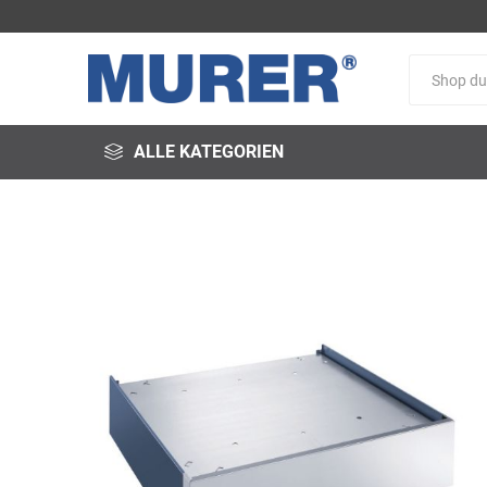
ALLE KATEGORIEN
@fire
3M
3S-
Arbeitsschutz
Schweißservice
Alfred
ALTEC