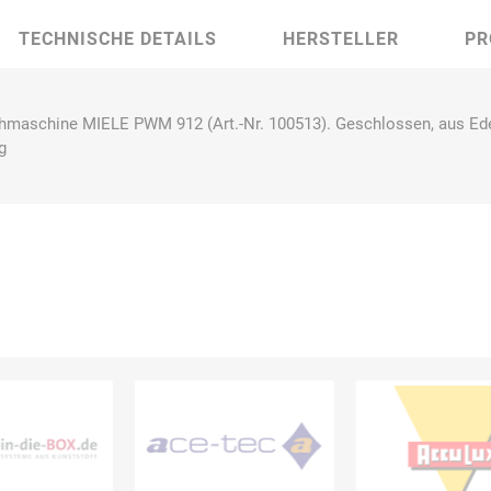
TECHNISCHE DETAILS
HERSTELLER
PR
Bussard
Büttner
camp
Care
maschine MIELE PWM 912 (Art.-Nr. 100513). Geschlossen, aus Ede
Construction
g
contradis
CP
CRANE®
Deiss
Möbelsysteme
Dirk van de
Disco Bed
Domeyer
Dönges
Renne