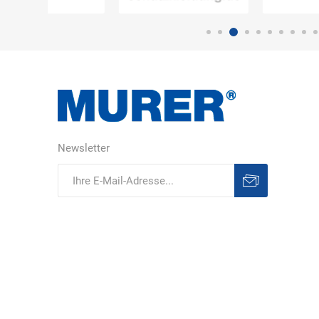
DS Safety
DSB Deutsche
DuPont
Ware
Schlauchboot
Newsletter
ELECTRO-
elektron
elke Technik
MATION
systeme
Abonnieren
Abonnement
löschen