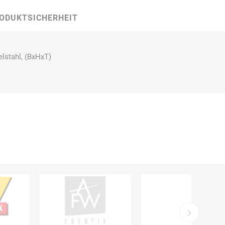
ODUKTSICHERHEIT
Carl Fritz
Cemo
Ceotronics
lstahl, (BxHxT)
Der Klassiker
Der Klassiker
DermaPurge
Dr.
Dr. Sthamer
Dräger
Schumacher