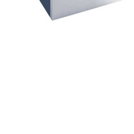
Artur Ziegler
Schneider
automess
autoterm
AVV
Beal
Bender
Benning
Bito
BMI
Bockermann