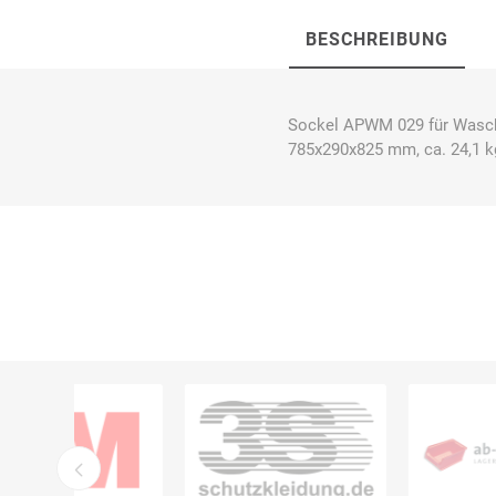
BESCHREIBUNG
Bücking
Buhl
Bunkowski
Sockel APWM 029 für Wasch
dreinaht
785x290x825 mm, ca. 24,1 k
Cer112
comazo
Comfort
Medical
DIEFLEX
Dietrich & Co.
Dietrich
Wollert