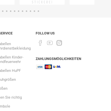
Ekastu
ELC
Elektrolux
Professional
SERVICE
FOLLOW US
bellen
rdienstbekleidung
bellen Kinder-
emspo
Endres Tools
ENDRESS®
ZAHLUNGSMÖGLICHKEITEN
endfeuerwehr
abellen HuPF
uhgrößen
ößen
n Sie richtig
ymbole