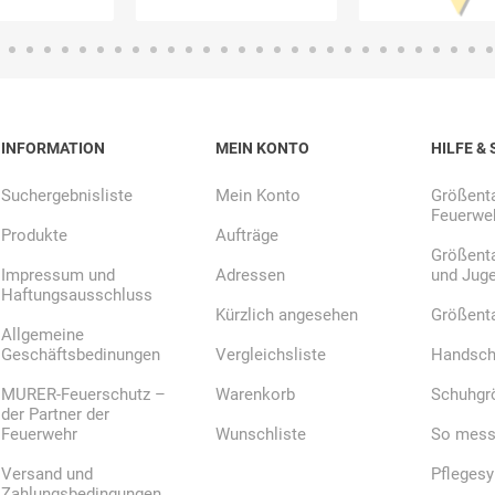
E.Pauli
Eaton
ecomed-
ecovent
(Crouse-
Storck
Hinds)
INFORMATION
MEIN KONTO
HILFE & 
Suchergebnisliste
Mein Konto
Größenta
Feuerweh
Produkte
Aufträge
Größenta
Elried
ELSPRO
Elsterwerk
EMAREI
Impressum und
Adressen
und Jug
safety tools
Haftungsausschluss
(Ing. Daum)
Kürzlich angesehen
Größent
Allgemeine
Geschäftsbedinungen
Vergleichsliste
Handsch
MURER-Feuerschutz –
Warenkorb
Schuhgr
der Partner der
Feuerwehr
Wunschliste
So messe
Versand und
Pfleges
Zahlungsbedingungen