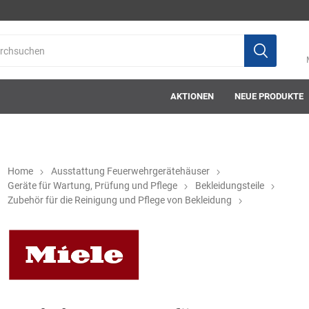
AKTIONEN
NEUE PRODUKTE
Home
Ausstattung Feuerwehrgerätehäuser
Geräte für Wartung, Prüfung und Pflege
Bekleidungsteile
Zubehör für die Reinigung und Pflege von Bekleidung
ab-in-die-box
ace-tec
Acculux
AFW Stickere
Alwit
Armatherm
Asatex
askö