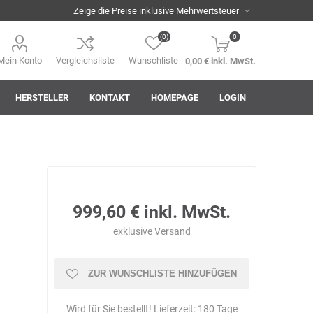
(0)
0
Mein Konto
Vergleichsliste
Wunschliste
0,00 € inkl. MwSt.
HERSTELLER
KONTAKT
HOMEPAGE
LOGIN
i
AHA! Effekt
Akkuplanet
Albert Kuhn
999,60 € inkl. MwSt.
exklusive
Versand
ZUR WUNSCHLISTE HINZUFÜGEN
ASM
asomo
Auer
Wird für Sie bestellt! Lieferzeit:
180 Tage