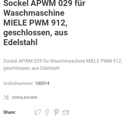
Sockel APWM 029 für
Waschmaschine
MIELE PWM 912,
geschlossen, aus
AWG
Axcom
Bako
Bandelin
Edelstahl
Logistiksysteme
Sockel APWM 029 für Waschmaschine MIELE PWM 912,
geschlossen, aus Edelstahl
Beos
Bethje
Bieri
BIG
Arbeitsschutz
Artikelnummer:
100514
VERGLEICHEN
Share:
Boorberg
BOS-Tec
BOSCH
Brandschutzt
Müller