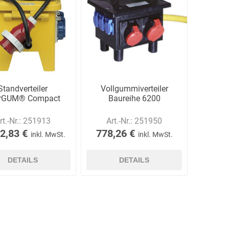
Ekastu
ELC
Elektrolux
Professional
Standverteiler
Vollgummiverteiler
rGUM® Compact
Baureihe 6200
rt.-Nr.:
251913
Art.-Nr.:
251950
emspo
Endres Tools
ENDRESS®
2,83 €
778,26 €
inkl. MwSt.
inkl. MwSt.
DETAILS
DETAILS