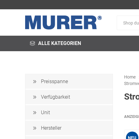
ALLE KATEGORIEN
Home
Preisspanne
Stromve
@fire
3M
3S-
Str
Arbeitsschutz
Verfügbarkeit
Unit
ANZEIG
Hersteller
Schweißservice
Alfred
ALTEC
NEU