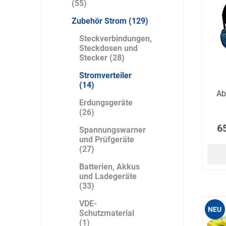
(55)
Zubehör Strom (129)
Steckverbindungen,
Steckdosen und
Bücking
Buhl
Bunkowski
Stecker (28)
dreinaht
Stromverteiler
(14)
Ab
Erdungsgeräte
(26)
Cer112
comazo
Comfort
6
Spannungswarner
Medical
und Prüfgeräte
(27)
Batterien, Akkus
und Ladegeräte
(33)
DIEFLEX
Dietrich & Co.
Dietrich
VDE-
Wollert
NEU
Schutzmaterial
(1)