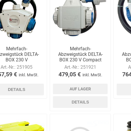
Bussard
Büttner
camp
Care
Construction
Mehrfach-
Mehrfach-
zweigstück DELTA-
Abzweigstück DELTA-
Abz
BOX 230 V
BOX 230 V Compact
BO
Art.-Nr.:
251905
Art.-Nr.:
251921
A
contradis
CP
CRANE®
Deiss
57,59 €
479,05 €
764
inkl. MwSt.
inkl. MwSt.
Möbelsysteme
AUF LAGER
DETAILS
DETAILS
Dirk van de
Disco Bed
Domeyer
Dönges
Renne