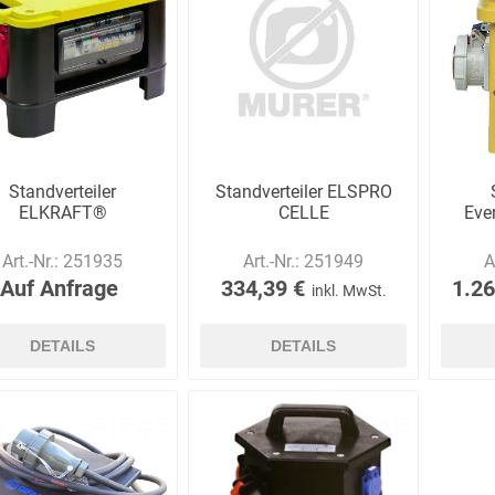
E.Pauli
Eaton
ecomed-
ecovent
(Crouse-
Storck
Hinds)
Standverteiler
Standverteiler ELSPRO
ELKRAFT®
CELLE
Eve
Art.-Nr.:
251935
Art.-Nr.:
251949
A
Elried
ELSPRO
Elsterwerk
EMAREI
safety tools
Auf Anfrage
334,39 €
1.26
inkl. MwSt.
(Ing. Daum)
DETAILS
DETAILS