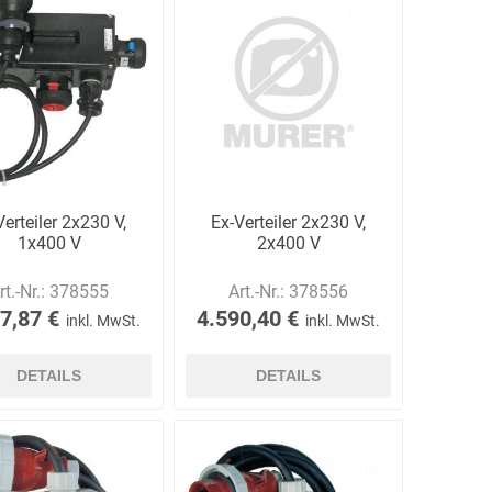
Schulungen
Bandle
BartelsRieger
Barth
Verteiler 2x230 V,
Ex-Verteiler 2x230 V,
1x400 V
2x400 V
Big Fire (B. S.
Binder
Bioex
rt.-Nr.:
378555
Art.-Nr.:
378556
Belüftungs-
7,87 €
4.590,40 €
inkl. MwSt.
inkl. MwSt.
GmbH)
DETAILS
DETAILS
echnik
Brandschutztechnik
Braucke
BST
Müller
Brandschutztechnik