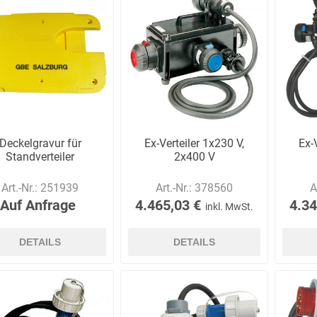
AWG
Axcom
Bako
Bandelin
Logistiksysteme
Deckelgravur für
Ex-Verteiler 1x230 V,
Ex-
Standverteiler
2x400 V
Beos
Bethje
Bieri
BIG
Art.-Nr.:
251939
Art.-Nr.:
378560
A
Arbeitsschutz
Auf Anfrage
4.465,03 €
4.34
inkl. MwSt.
DETAILS
DETAILS
Boorberg
BOS-Tec
BOSCH
Brandschutzt
Müller