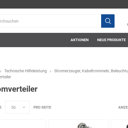
AKTIONEN
NEUE PRODUKTE
Technische Hilfeleistung
Stromerzeuger, Kabeltrommeln, Beleucht
rteiler
ab-in-die-box
ace-tec
Acculux
AFW Stickere
omverteiler
E
PRO SEITE
ANZE
Alwit
Armatherm
Asatex
askö