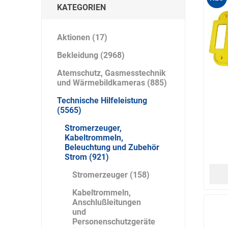
Artur Ziegler
Schneider
KATEGORIEN
Aktionen (17)
Bekleidung (2968)
automess
autoterm
AVV
Atemschutz, Gasmesstechnik
und Wärmebildkameras (885)
Technische Hilfeleistung
(5565)
Stromerzeuger,
Beal
Bender
Benning
Kabeltrommeln,
Beleuchtung und Zubehör
Strom (921)
Stromerzeuger (158)
Kabeltrommeln,
Anschlußleitungen
und
Bito
BMI
Bockermann
Personenschutzgeräte