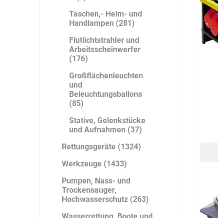
Taschen,- Helm- und
Handlampen (281)
DS Safety
DSB Deutsche
DuPont
Flutlichtstrahler und
Ware
Schlauchboot
Arbeitsscheinwerfer
(176)
Großflächenleuchten
und
Beleuchtungsballons
(85)
ELECTRO-
elektron
elke Technik
Stative, Gelenkstücke
MATION
systeme
und Aufnahmen (37)
Rettungsgeräte (1324)
Werkzeuge (1433)
Pumpen, Nass- und
Trockensauger,
Hochwasserschutz (263)
Wasserrettung, Boote und