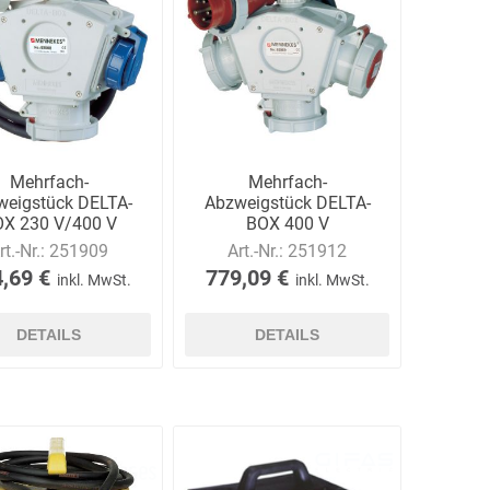
Carl Fritz
Cemo
Ceotronics
Mehrfach-
Mehrfach-
weigstück DELTA-
Abzweigstück DELTA-
X 230 V/400 V
BOX 400 V
rt.-Nr.:
251909
Art.-Nr.:
251912
Der Klassiker
Der Klassiker
DermaPurge
,69 €
779,09 €
inkl. MwSt.
inkl. MwSt.
DETAILS
DETAILS
Dr.
Dr. Sthamer
Dräger
Schumacher