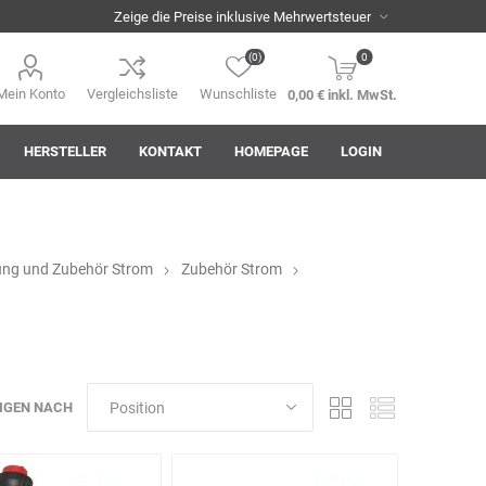
(0)
0
Mein Konto
Vergleichsliste
Wunschliste
0,00 € inkl. MwSt.
HERSTELLER
KONTAKT
HOMEPAGE
LOGIN
ung und Zubehör Strom
Zubehör Strom
i
AHA! Effekt
Akkuplanet
Albert Kuhn
IGEN NACH
ASM
asomo
Auer