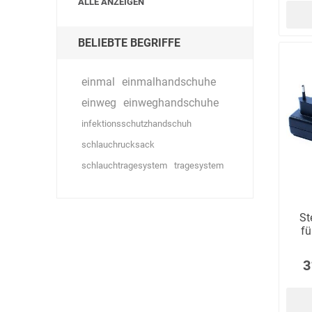
ALLE ANZEIGEN
BELIEBTE BEGRIFFE
einmal
einmalhandschuhe
einweg
einweghandschuhe
infektionsschutzhandschuh
schlauchrucksack
schlauchtragesystem
tragesystem
St
fü
3