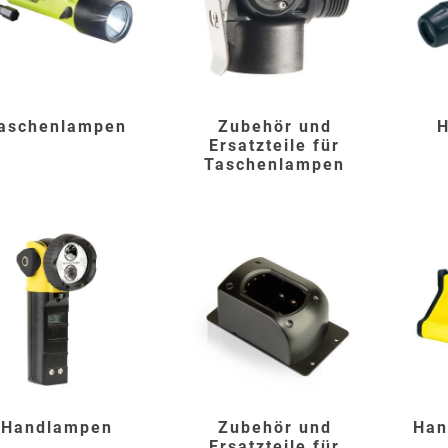
AWG
Axcom
Bako
Bandelin
aschenlampen
Zubehör und
H
Logistiksysteme
Ersatzteile für
Taschenlampen
Beos
Bethje
Bieri
BIG
Arbeitsschutz
Boorberg
BOS-Tec
BOSCH
Brandschutzt
Handlampen
Zubehör und
Han
Müller
Ersatzteile für