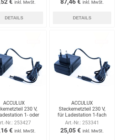
,52 €
87,46 €
inkl. MwSt.
inkl. MwSt.
DETAILS
DETAILS
ACCULUX
ACCULUX
kernetzteil 230 V,
Steckernetzteil 230 V,
adestation 1- oder
für Ladestation 1-fach
2-fach
rt.-Nr.:
253427
Art.-Nr.:
253341
,16 €
25,05 €
inkl. MwSt.
inkl. MwSt.