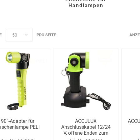
Handlampen
Bussard
Büttner
camp
Care
E
PRO SEITE
ANZE
Construction
contradis
CP
CRANE®
Deiss
Möbelsysteme
90°-Adapter für
ACCULUX
ACCUL
Dirk van de
Disco Bed
Domeyer
Dönges
aschenlampe PELI
Anschlusskabel 12/24
Renne
V, offene Enden zum
Festanschluss