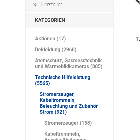
Artur Ziegler
Schneider
Hersteller
KATEGORIEN
automess
autoterm
AVV
Aktionen (17)
T
Bekleidung (2968)
Atemschutz, Gasmesstechnik
und Wärmebildkameras (885)
Technische Hilfeleistung
Beal
Bender
Benning
(5565)
Stromerzeuger,
Kabeltrommeln,
Beleuchtung und Zubehör
Strom (921)
Stromerzeuger (158)
Bito
BMI
Bockermann
Kabeltrommeln,
Anschlußleitungen