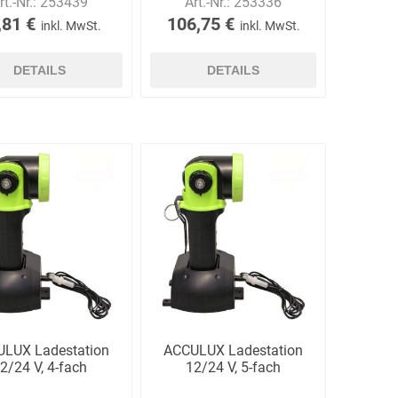
rt.-Nr.:
253439
Art.-Nr.:
253336
,81 €
106,75 €
inkl. MwSt.
inkl. MwSt.
DETAILS
DETAILS
Ekastu
ELC
Elektrolux
Professional
emspo
Endres Tools
ENDRESS®
LUX Ladestation
ACCULUX Ladestation
2/24 V, 4-fach
12/24 V, 5-fach