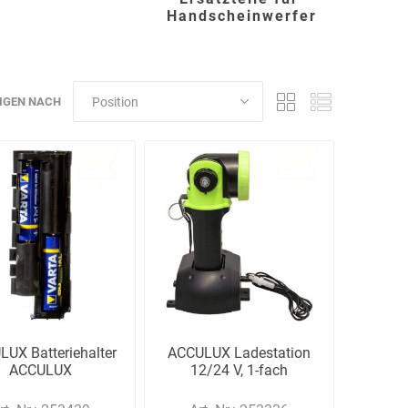
Handscheinwerfer
Carl Fritz
Cemo
Ceotronics
IGEN NACH
Der Klassiker
Der Klassiker
DermaPurge
UX Batteriehalter
ACCULUX Ladestation
Dr.
Dr. Sthamer
Dräger
ACCULUX
12/24 V, 1-fach
Schumacher