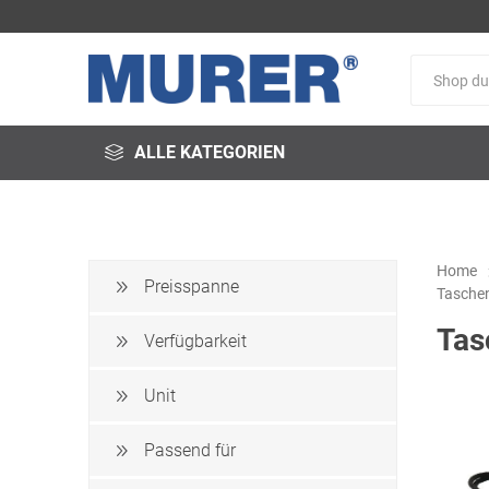
ALLE KATEGORIEN
Home
Preisspanne
Tasche
@fire
3M
3S-
Tas
Arbeitsschutz
Verfügbarkeit
Unit
Passend für
Schweißservice
Alfred
ALTEC