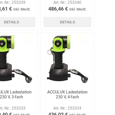
rt.-Nr.:
253339
Art.-Nr.:
253340
,61 €
486,46 €
inkl. MwSt.
inkl. MwSt.
DETAILS
DETAILS
LUX Ladestation
ACCULUX Ladestation
230 V, 3-fach
230 V, 4-fach
rt.-Nr.:
253333
Art.-Nr.:
253334
,40 €
436,02 €
inkl. MwSt.
inkl. MwSt.