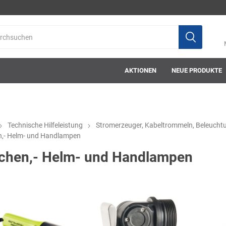
AKTIONEN
NEUE PRODUKTE
Technische Hilfeleistung
Stromerzeuger, Kabeltrommeln, Beleucht
n,- Helm- und Handlampen
ab-in-die-box
ace-tec
Acculux
AFW Stickere
chen,- Helm- und Handlampen
Alwit
Armatherm
Asatex
askö