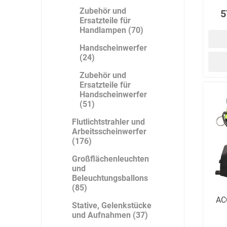
Zubehör und
5
Ersatzteile für
Handlampen (70)
DS Safety
DSB Deutsche
DuPont
Handscheinwerfer
Ware
Schlauchboot
(24)
Zubehör und
Ersatzteile für
Handscheinwerfer
(51)
ELECTRO-
elektron
elke Technik
Flutlichtstrahler und
MATION
systeme
Arbeitsscheinwerfer
(176)
Großflächenleuchten
und
Beleuchtungsballons
(85)
AC
Stative, Gelenkstücke
und Aufnahmen (37)