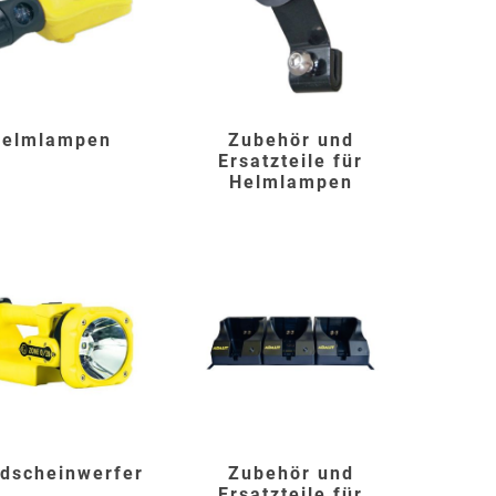
Schulungen
Bandle
BartelsRieger
Barth
elmlampen
Zubehör und
Ersatzteile für
Helmlampen
Big Fire (B. S.
Binder
Bioex
Belüftungs-
GmbH)
echnik
Brandschutztechnik
Braucke
BST
dscheinwerfer
Zubehör und
Müller
Brandschutztechnik
Ersatzteile für