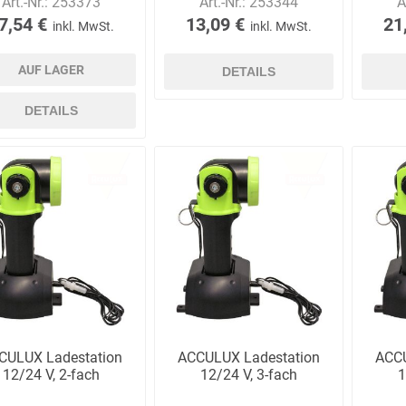
Art.-Nr.:
253373
Art.-Nr.:
253344
A
7,54 €
13,09 €
21
inkl. MwSt.
inkl. MwSt.
AUF LAGER
DETAILS
E.Pauli
Eaton
ecomed-
ecovent
(Crouse-
Storck
Hinds)
DETAILS
Elried
ELSPRO
Elsterwerk
EMAREI
safety tools
(Ing. Daum)
CULUX Ladestation
ACCULUX Ladestation
ACCU
12/24 V, 2-fach
12/24 V, 3-fach
1