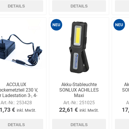
DETAILS
DETAILS
NEU
NEU
ACCULUX
Akku-Stableuchte
Ak
eckernetzteil 230 V,
SONLUX ACHILLES
SO
r Ladestation 3-, 4-
Maxi
oder 5-fach
Art.-Nr.:
253428
Art.-Nr.:
251025
A
1,73 €
22,61 €
17
inkl. MwSt.
inkl. MwSt.
DETAILS
DETAILS