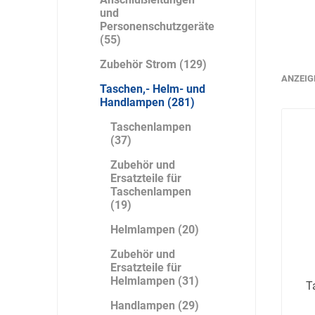
und
Personenschutzgeräte
(55)
Zubehör Strom (129)
Bücking
Buhl
Bunkowski
ANZEIG
Taschen,- Helm- und
dreinaht
Handlampen (281)
Taschenlampen
(37)
Zubehör und
Cer112
comazo
Comfort
Ersatzteile für
Medical
Taschenlampen
(19)
Helmlampen (20)
Zubehör und
Ersatzteile für
DIEFLEX
Dietrich & Co.
Dietrich
Helmlampen (31)
T
Wollert
Handlampen (29)