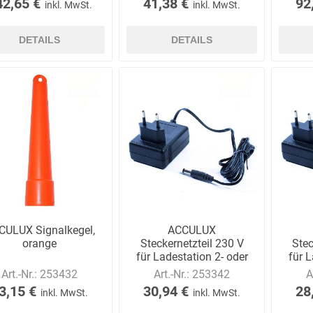
42,65 €
41,38 €
92
inkl. MwSt.
inkl. MwSt.
DETAILS
DETAILS
CULUX Signalkegel,
ACCULUX
orange
Steckernetzteil 230 V
Stec
für Ladestation 2- oder
für L
3-fach
Art.-Nr.:
253432
Art.-Nr.:
253342
A
3,15 €
30,94 €
28
inkl. MwSt.
inkl. MwSt.