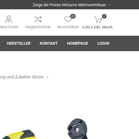
(0)
0
Mein Konto
Vergleichsliste
Wunschliste
0,00 € inkl. MwSt.
HERSTELLER
KONTAKT
HOMEPAGE
LOGIN
ung und Zubehör Strom
i
AHA! Effekt
Akkuplanet
Albert Kuhn
ASM
asomo
Auer