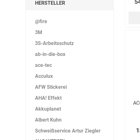
5
HERSTELLER
@fire
3M
3S-Arbeitsschutz
ab-in-die-box
ace-tec
Acculux
AFW Stickerei
AHA! Effekt
AC
Akkuplanet
Albert Kuhn
1
Schweißservice Artur Ziegler