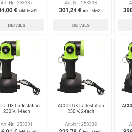
Art.-Nr.:
253337
Art.-Nr.:
253338
A
04,00 €
301,24 €
398
inkl. MwSt.
inkl. MwSt.
DETAILS
DETAILS
CULUX Ladestation
ACCULUX Ladestation
ACCU
230 V, 1-fach
230 V, 2-fach
Art.-Nr.:
253331
Art.-Nr.:
253332
A
16,01 €
222,78 €
329
inkl. MwSt.
inkl. MwSt.