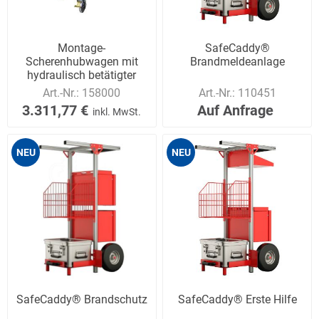
Montage-
SafeCaddy®
Scherenhubwagen mit
Brandmeldeanlage
hydraulisch betätigter
Scherenkonstruktion
Art.-Nr.:
158000
Art.-Nr.:
110451
3.311,77 €
Auf Anfrage
inkl. MwSt.
NEU
NEU
SafeCaddy® Brandschutz
SafeCaddy® Erste Hilfe