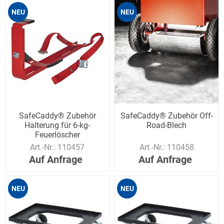
NEU
NEU
SafeCaddy® Zubehör
SafeCaddy® Zubehör Off-
Halterung für 6-kg-
Road-Blech
Feuerlöscher
Pulver/Schaum
Art.-Nr.:
110457
Art.-Nr.:
110458
Auf Anfrage
Auf Anfrage
NEU
NEU