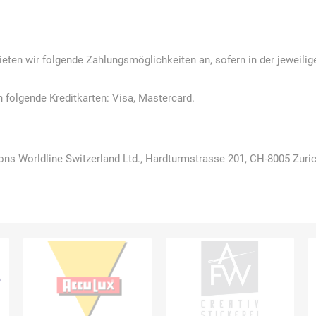
ieten wir folgende Zahlungsmöglichkeiten an, sofern in der jeweili
AWG
Axcom
Bako
Bandelin
n folgende Kreditkarten: Visa, Mastercard.
Logistiksysteme
ons Worldline Switzerland Ltd., Hardturmstrasse 201, CH-8005 Zuri
Beos
Bethje
Bieri
BIG
Arbeitsschutz
Boorberg
BOS-Tec
BOSCH
Brandschutzt
Müller