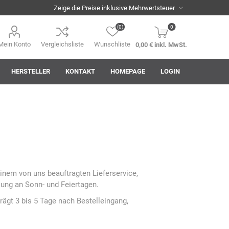
(0)
0
Mein Konto
Vergleichsliste
Wunschliste
0,00 € inkl. MwSt.
HERSTELLER
KONTAKT
HOMEPAGE
LOGIN
i
AHA! Effekt
Akkuplanet
Albert Kuhn
inem von uns beauftragten Lieferservice,
lung an Sonn- und Feiertagen.
rägt 3 bis 5 Tage nach Bestelleingang,
ASM
asomo
Auer