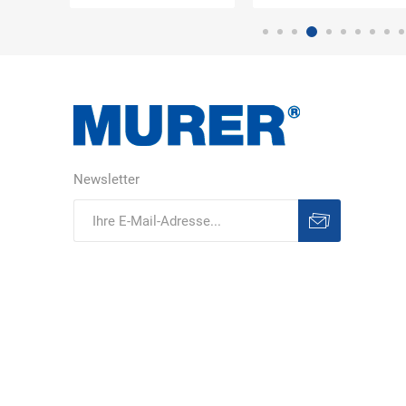
Bücking
Buhl
Bunkowski
dreinaht
Newsletter
Cer112
comazo
Comfort
Medical
Abonnieren
Abonnement
löschen
DIEFLEX
Dietrich & Co.
Dietrich
Wollert