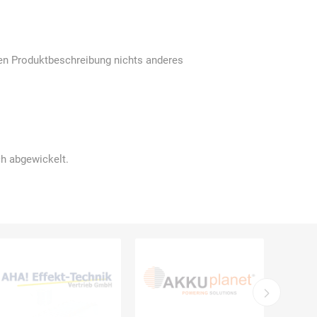
Schulungen
gen Produktbeschreibung nichts anderes
Bandle
BartelsRieger
Barth
ch abgewickelt.
Big Fire (B. S.
Binder
Bioex
Belüftungs-
GmbH)
echnik
Brandschutztechnik
Braucke
BST
Müller
Brandschutztechnik