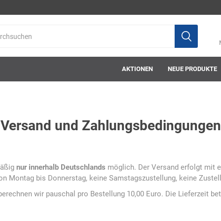
AKTIONEN
NEUE PRODUKTE
Versand und Zahlungsbedingungen
ab-in-die-box
ace-tec
Acculux
AFW Stickere
mäßig
nur innerhalb Deutschlands
möglich. Der Versand erfolgt mit e
 von Montag bis Donnerstag, keine Samstagszustellung, keine Zustel
rechnen wir pauschal pro Bestellung 10,00 Euro. Die Lieferzeit bet
Alwit
Armatherm
Asatex
askö