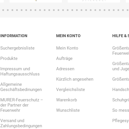
Bussard
Büttner
camp
Care
INFORMATION
MEIN KONTO
HILFE & 
Construction
Suchergebnisliste
Mein Konto
Größenta
Feuerweh
Produkte
Aufträge
Größenta
Impressum und
Adressen
und Jug
contradis
CP
CRANE®
Deiss
Haftungsausschluss
Möbelsysteme
Kürzlich angesehen
Größent
Allgemeine
Geschäftsbedinungen
Vergleichsliste
Handsch
MURER-Feuerschutz –
Warenkorb
Schuhgr
der Partner der
Feuerwehr
Wunschliste
So messe
Dirk van de
Disco Bed
Domeyer
Dönges
Renne
Versand und
Pfleges
Zahlungsbedingungen