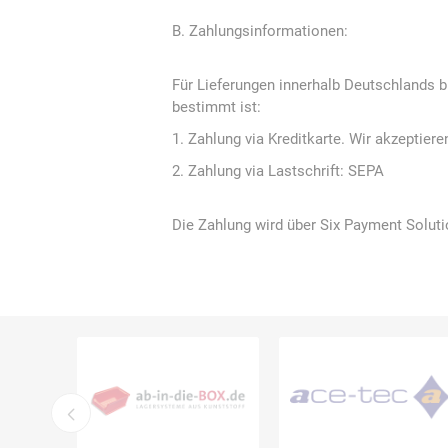
Artur Ziegler
Schneider
B. Zahlungsinformationen:
Für Lieferungen innerhalb Deutschlands b
bestimmt ist:
automess
autoterm
AVV
1. Zahlung via Kreditkarte. Wir akzeptiere
2. Zahlung via Lastschrift: SEPA
Die Zahlung wird über Six Payment Soluti
Beal
Bender
Benning
Bito
BMI
Bockermann