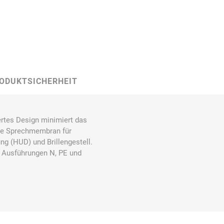
Carl Fritz
Cemo
Ceotronics
ODUKTSICHERHEIT
rtes Design minimiert das
Der Klassiker
Der Klassiker
DermaPurge
ge Sprechmembran für
g (HUD) und Brillengestell.
n Ausführungen N, PE und
Dr.
Dr. Sthamer
Dräger
Schumacher