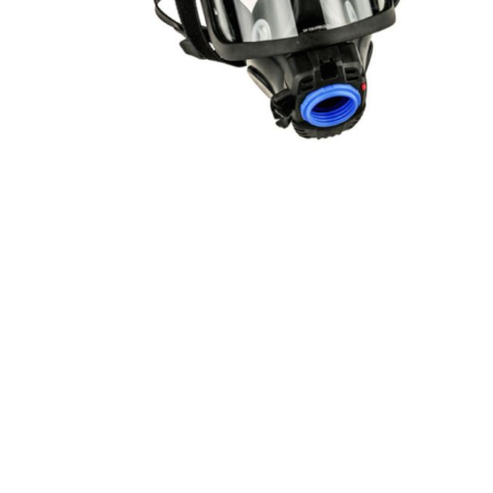
Artur Ziegler
Schneider
automess
autoterm
AVV
Beal
Bender
Benning
Bito
BMI
Bockermann