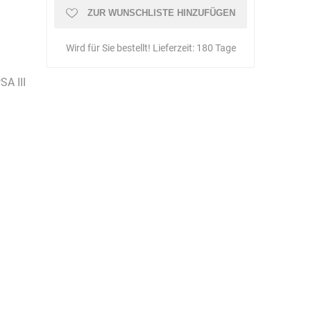
Schulungen
ZUR WUNSCHLISTE HINZUFÜGEN
Wird für Sie bestellt! Lieferzeit:
180 Tage
SA III
Bandle
BartelsRieger
Barth
Big Fire (B. S.
Binder
Bioex
Belüftungs-
GmbH)
echnik
Brandschutztechnik
Braucke
BST
Müller
Brandschutztechnik