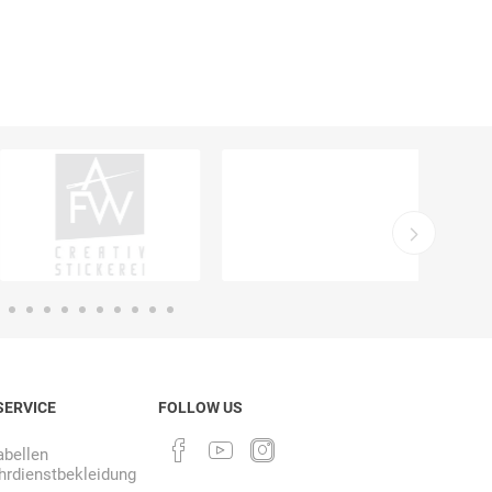
Ekastu
ELC
Elektrolux
Professional
emspo
Endres Tools
ENDRESS®
SERVICE
FOLLOW US
bellen
rdienstbekleidung