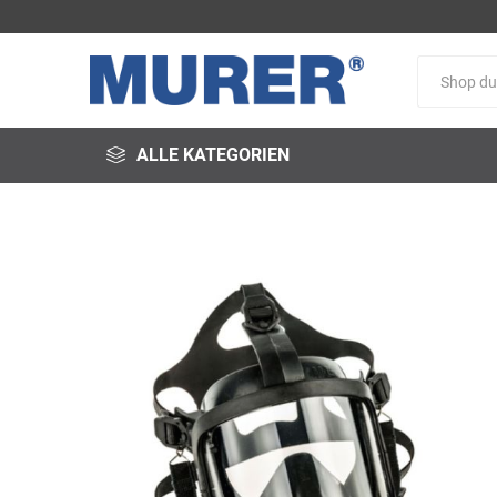
ALLE KATEGORIEN
@fire
3M
3S-
Arbeitsschutz
Schweißservice
Alfred
ALTEC