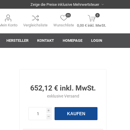
(0)
0
Mein Konto
Vergleichsliste
Wunschliste
0,00 € inkl. MwSt.
HERSTELLER
KONTAKT
HOMEPAGE
LOGIN
i
AHA! Effekt
Akkuplanet
Albert Kuhn
652,12 € inkl. MwSt.
exklusive
Versand
i
KAUFEN
h
ASM
asomo
Auer