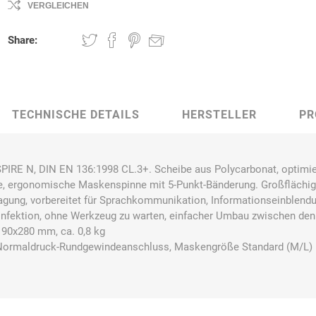
VERGLEICHEN
Share:
Bussard
Büttner
camp
Care
Construction
TECHNISCHE DETAILS
HERSTELLER
PR
RE N, DIN EN 136:1998 CL.3+. Scheibe aus Polycarbonat, optimie
contradis
CP
CRANE®
Deiss
e, ergonomische Maskenspinne mit 5-Punkt-Bänderung. Großflächi
Möbelsysteme
gung, vorbereitet für Sprachkommunikation, Informationseinblendun
infektion, ohne Werkzeug zu warten, einfacher Umbau zwischen de
90x280 mm, ca. 0,8 kg
 Normaldruck-Rundgewindeanschluss, Maskengröße Standard (M/L)
Dirk van de
Disco Bed
Domeyer
Dönges
Renne