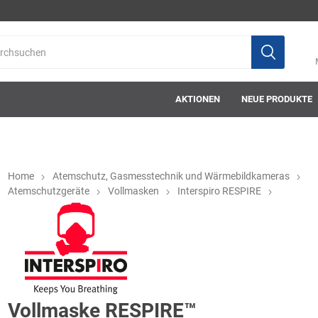
AKTIONEN
NEUE PRODUKTE
Home
Atemschutz, Gasmesstechnik und Wärmebildkameras
Atemschutzgeräte
Vollmasken
Interspiro RESPIRE
ab-in-die-box
ace-tec
Acculux
AFW Stickere
Vollmaske RESPIRE™
Alwit
Armatherm
Asatex
askö