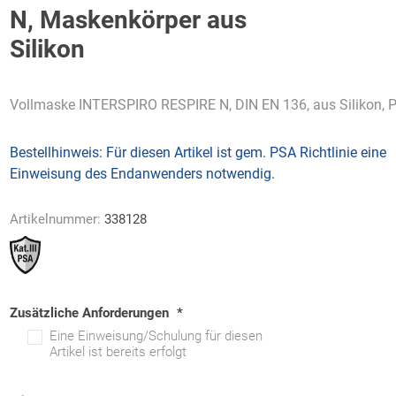
N, Maskenkörper aus
Silikon
Vollmaske INTERSPIRO RESPIRE N, DIN EN 136, aus Silikon, P
AWG
Axcom
Bako
Bandelin
Logistiksysteme
Bestellhinweis:
Für diesen Artikel ist gem. PSA Richtlinie eine
Einweisung des Endanwenders notwendig.
Artikelnummer:
338128
Beos
Bethje
Bieri
BIG
Arbeitsschutz
Zusätzliche Anforderungen
*
Eine Einweisung/Schulung für diesen
Artikel ist bereits erfolgt
Boorberg
BOS-Tec
BOSCH
Brandschutzt
Müller