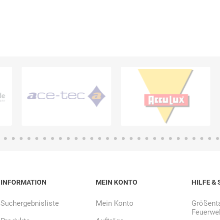
E.Pauli
Eaton
ecomed-
ecovent
(Crouse-
Storck
Hinds)
Elried
ELSPRO
Elsterwerk
EMAREI
safety tools
(Ing. Daum)
INFORMATION
MEIN KONTO
HILFE & 
Suchergebnisliste
Mein Konto
Größenta
Feuerweh