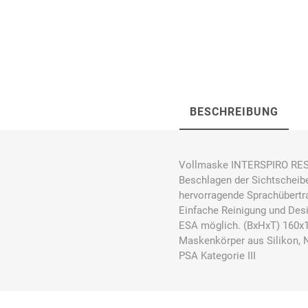
Bücking
Buhl
Bunkowski
dreinaht
BESCHREIBUNG
Vollmaske INTERSPIRO RESPI
Cer112
comazo
Comfort
Beschlagen der Sichtscheib
Medical
hervorragende Sprachübertra
Einfache Reinigung und Des
ESA möglich. (BxHxT) 160x1
Maskenkörper aus Silikon,
PSA Kategorie III
DIEFLEX
Dietrich & Co.
Dietrich
Wollert