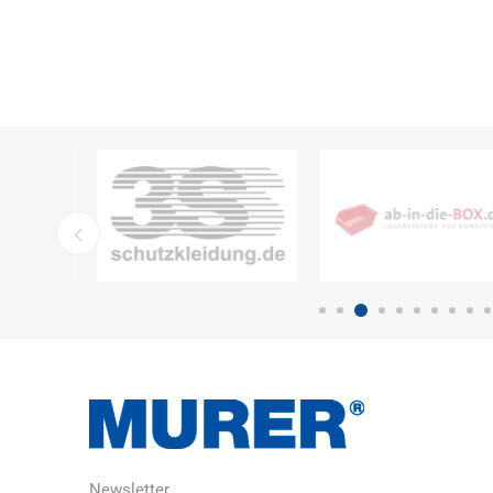
DS Safety
DSB Deutsche
DuPont
Ware
Schlauchboot
ELECTRO-
elektron
elke Technik
MATION
systeme
Newsletter