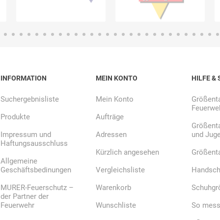
INFORMATION
MEIN KONTO
HILFE & 
Suchergebnisliste
Mein Konto
Größenta
Feuerweh
Produkte
Aufträge
Größenta
Impressum und
Adressen
und Jug
Haftungsausschluss
Kürzlich angesehen
Größent
Allgemeine
Geschäftsbedinungen
Vergleichsliste
Handsch
MURER-Feuerschutz –
Warenkorb
Schuhgr
der Partner der
Feuerwehr
Wunschliste
So messe