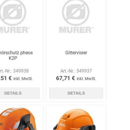
Schulungen
Bandle
BartelsRieger
Barth
hörschutz pheos
Gittervisier
K2P
rt.-Nr.:
349938
Art.-Nr.:
349937
Big Fire (B. S.
Binder
Bioex
,51 €
67,71 €
inkl. MwSt.
inkl. MwSt.
Belüftungs-
GmbH)
DETAILS
DETAILS
echnik
Brandschutztechnik
Braucke
BST
Müller
Brandschutztechnik