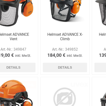
Bussard
Büttner
camp
Care
Construction
elmset ADVANCE
Helmset ADVANCE X-
Hel
Vent
Climb
Art.-Nr.:
349847
Art.-Nr.:
349852
A
19,00 €
184,00 €
139
inkl. MwSt.
inkl. MwSt.
contradis
CP
CRANE®
Deiss
Möbelsysteme
DETAILS
DETAILS
Dirk van de
Disco Bed
Domeyer
Dönges
Renne