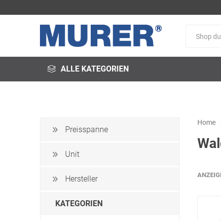
ALLE KATEGORIEN
Home
Preisspanne
Wal
@fire
3M
3S-
Arbeitsschutz
Unit
ANZEIG
Hersteller
KATEGORIEN
Schweißservice
Alfred
ALTEC