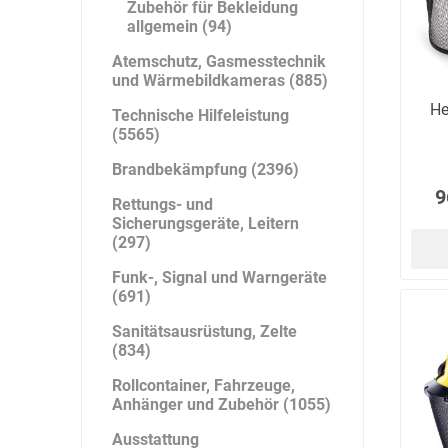
Zubehör für Bekleidung
allgemein (94)
Atemschutz, Gasmesstechnik
und Wärmebildkameras (885)
DS Safety
DSB Deutsche
DuPont
Ware
Schlauchboot
He
Technische Hilfeleistung
(5565)
Brandbekämpfung (2396)
9
Rettungs- und
Sicherungsgeräte, Leitern
ELECTRO-
elektron
elke Technik
(297)
MATION
systeme
Funk-, Signal und Warngeräte
(691)
Sanitätsausrüstung, Zelte
(834)
Rollcontainer, Fahrzeuge,
Anhänger und Zubehör (1055)
Ausstattung