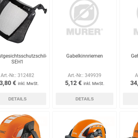
AWG
Axcom
Bako
Bandelin
Logistiksysteme
stgesichtsschutzschild
Gabelkinnriemen
Ge
SEH1
Art.-Nr.:
312482
Art.-Nr.:
349939
A
Beos
Bethje
Bieri
BIG
3,80 €
5,12 €
34
inkl. MwSt.
inkl. MwSt.
Arbeitsschutz
DETAILS
DETAILS
Boorberg
BOS-Tec
BOSCH
Brandschutzt
Müller