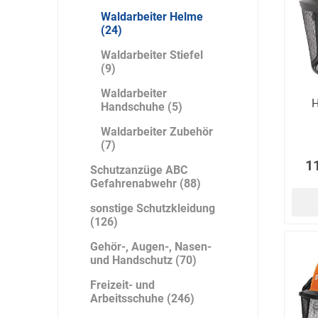
Waldarbeiter Helme
(24)
Waldarbeiter Stiefel
(9)
Bücking
Buhl
Bunkowski
dreinaht
Waldarbeiter
H
Handschuhe (5)
Waldarbeiter Zubehör
(7)
1
Schutzanzüge ABC
Cer112
comazo
Comfort
Gefahrenabwehr (88)
Medical
sonstige Schutzkleidung
(126)
Gehör-, Augen-, Nasen-
und Handschutz (70)
DIEFLEX
Dietrich & Co.
Dietrich
Freizeit- und
Wollert
Arbeitsschuhe (246)