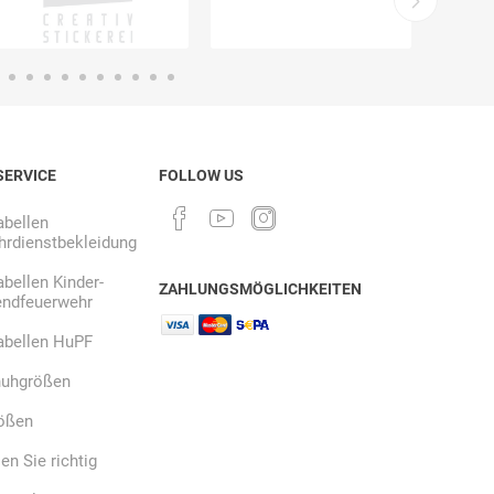
SERVICE
FOLLOW US
bellen
rdienstbekleidung
bellen Kinder-
ZAHLUNGSMÖGLICHKEITEN
endfeuerwehr
abellen HuPF
uhgrößen
ößen
n Sie richtig