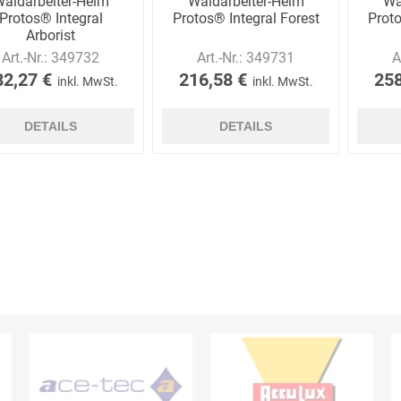
aldarbeiter-Helm
Waldarbeiter-Helm
Wa
Protos® Integral
Protos® Integral Forest
Proto
Arborist
Art.-Nr.:
349732
Art.-Nr.:
349731
A
82,27 €
216,58 €
258
inkl. MwSt.
inkl. MwSt.
DETAILS
DETAILS