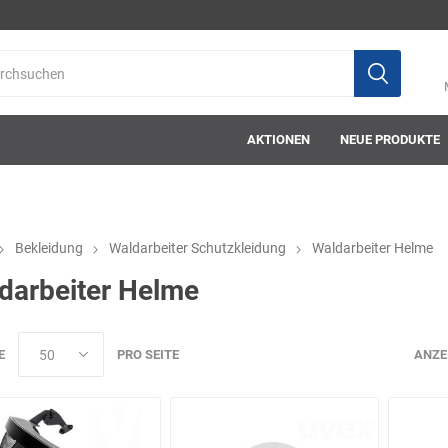
AKTIONEN
NEUE PRODUKTE
Bekleidung
Waldarbeiter Schutzkleidung
Waldarbeiter Helme
darbeiter Helme
ab-in-die-box
ace-tec
Acculux
AFW Stickere
E
PRO SEITE
ANZE
Alwit
Armatherm
Asatex
askö