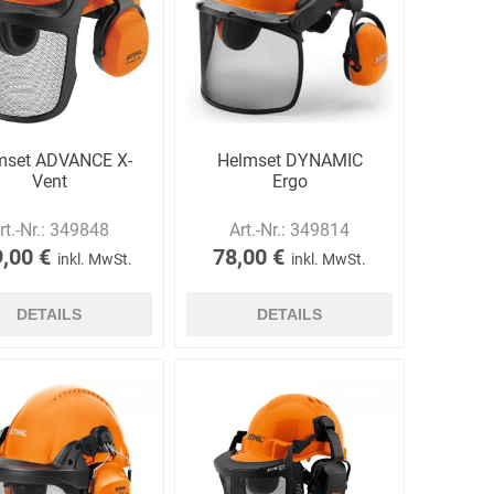
Carl Fritz
Cemo
Ceotronics
mset ADVANCE X-
Helmset DYNAMIC
Vent
Ergo
rt.-Nr.:
349848
Art.-Nr.:
349814
,00 €
78,00 €
inkl. MwSt.
inkl. MwSt.
Der Klassiker
Der Klassiker
DermaPurge
DETAILS
DETAILS
Dr.
Dr. Sthamer
Dräger
Schumacher