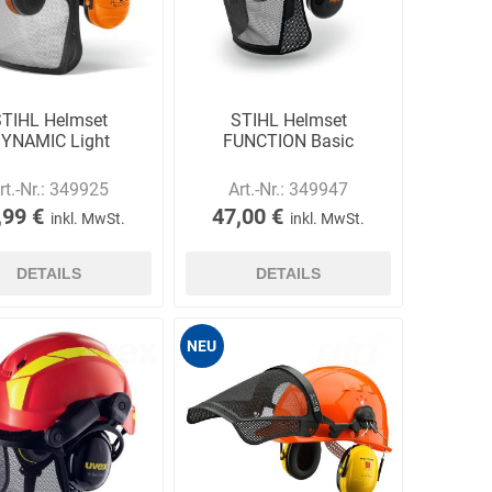
Ekastu
ELC
Elektrolux
Professional
TIHL Helmset
STIHL Helmset
YNAMIC Light
FUNCTION Basic
rt.-Nr.:
349925
Art.-Nr.:
349947
,99 €
47,00 €
inkl. MwSt.
inkl. MwSt.
emspo
Endres Tools
ENDRESS®
DETAILS
DETAILS
NEU