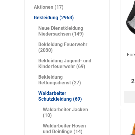
Artur Ziegler
Schneider
Aktionen (17)
Bekleidung (2968)
Neue Dienstkleidung
Niedersachsen (149)
automess
autoterm
AVV
Bekleidung Feuerwehr
(2030)
For
Bekleidung Jugend- und
Kinderfeuerwehr (69)
Bekleidung
Beal
Bender
Benning
2
Rettungsdienst (27)
Waldarbeiter
Schutzkleidung (69)
Waldarbeiter Jacken
(10)
Waldarbeiter Hosen
Bito
BMI
Bockermann
und Beinlinge (14)