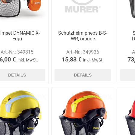
E.Pauli
Eaton
ecomed-
ecovent
(Crouse-
Storck
lmset DYNAMIC X-
Schutzhelm pheos B-S-
S
Hinds)
Ergo
WR, orange
D
Art.-Nr.:
349815
Art.-Nr.:
349936
A
6,00 €
15,83 €
73
inkl. MwSt.
inkl. MwSt.
Elried
ELSPRO
Elsterwerk
EMAREI
DETAILS
DETAILS
safety tools
(Ing. Daum)