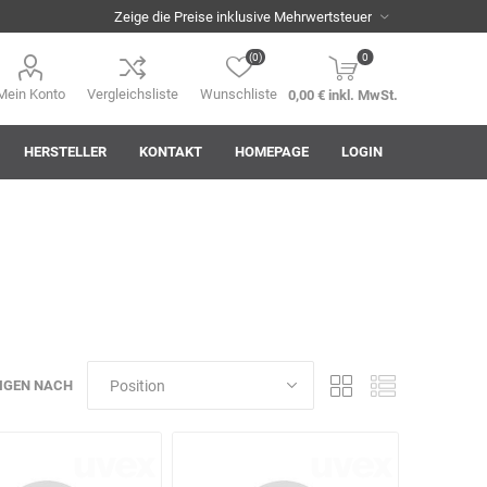
(0)
0
Mein Konto
Vergleichsliste
Wunschliste
0,00 € inkl. MwSt.
HERSTELLER
KONTAKT
HOMEPAGE
LOGIN
i
AHA! Effekt
Akkuplanet
Albert Kuhn
IGEN NACH
ASM
asomo
Auer