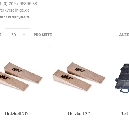
 (0) 209 / 95896-88
erkverein-ge.de
rkverein-ge.de
E
PRO SEITE
ANZE
AWG
Axcom
Bako
Bandelin
Logistiksysteme
Beos
Bethje
Bieri
BIG
Arbeitsschutz
Holzkeil 2D
Holzkeil 3D
Ret
Boorberg
BOS-Tec
BOSCH
Brandschutzt
Müller