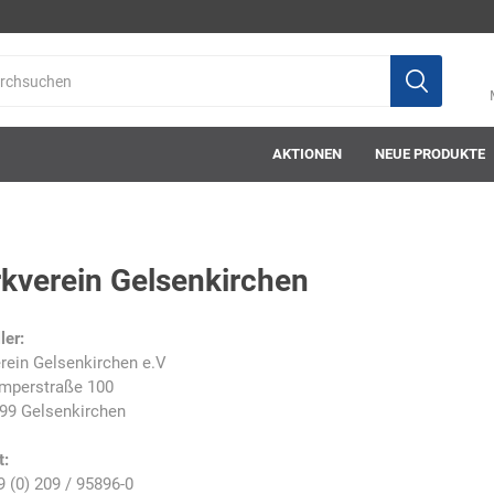
AKTIONEN
NEUE PRODUKTE
kverein Gelsenkirchen
ab-in-die-box
ace-tec
Acculux
AFW Stickere
ler:
rein Gelsenkirchen e.V
mperstraße 100
99 Gelsenkirchen
t:
Alwit
Armatherm
Asatex
askö
9 (0) 209 / 95896-0