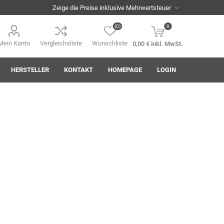
(0)
0
Mein Konto
Vergleichsliste
Wunschliste
0,00 € inkl. MwSt.
HERSTELLER
KONTAKT
HOMEPAGE
LOGIN
i
AHA! Effekt
Akkuplanet
Albert Kuhn
ASM
asomo
Auer