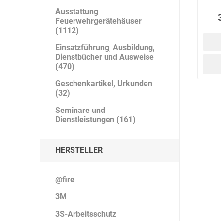
Ausstattung
Feuerwehrgerätehäuser
(1112)
Einsatzführung, Ausbildung,
Bücking
Buhl
Bunkowski
Dienstbücher und Ausweise
dreinaht
(470)
Geschenkartikel, Urkunden
(32)
Seminare und
Dienstleistungen (161)
Cer112
comazo
Comfort
Medical
HERSTELLER
@fire
DIEFLEX
Dietrich & Co.
Dietrich
3M
Wollert
3S-Arbeitsschutz