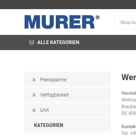
ALLE KATEGORIEN
Wer
Preisspanne
@fire
3M
3S-
Herstel
Arbeitsschutz
Verfügbarkeit
Werkve
Braukä
Unit
DE 458
KATEGORIEN
Kontak
Schweißservice
Alfred
ALTEC
Tel. +4