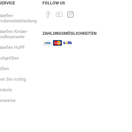
SERVICE
FOLLOW US
bellen
rdienstbekleidung
bellen Kinder-
ZAHLUNGSMÖGLICHKEITEN
endfeuerwehr
abellen HuPF
uhgrößen
ößen
n Sie richtig
ymbole
hinweise