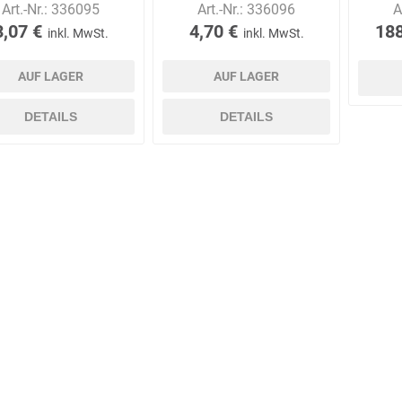
Art.-Nr.:
336095
Art.-Nr.:
336096
A
3,07 €
4,70 €
188
inkl. MwSt.
inkl. MwSt.
AUF LAGER
AUF LAGER
Bussard
Büttner
camp
Care
Construction
DETAILS
DETAILS
contradis
CP
CRANE®
Deiss
Möbelsysteme
Dirk van de
Disco Bed
Domeyer
Dönges
Renne