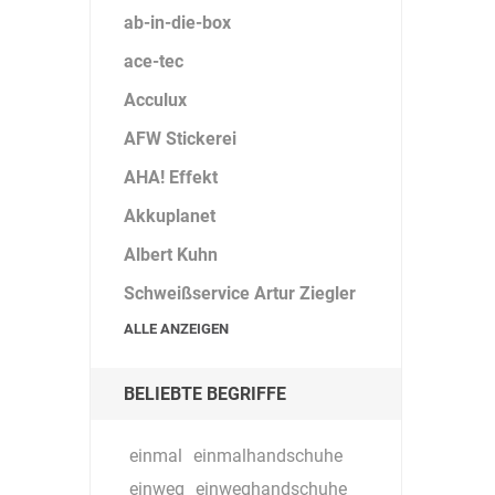
ab-in-die-box
ace-tec
DS Safety
DSB Deutsche
DuPont
Acculux
Ware
Schlauchboot
AFW Stickerei
AHA! Effekt
Akkuplanet
Albert Kuhn
ELECTRO-
elektron
elke Technik
MATION
systeme
Schweißservice Artur Ziegler
ALLE ANZEIGEN
BELIEBTE BEGRIFFE
einmal
einmalhandschuhe
einweg
einweghandschuhe