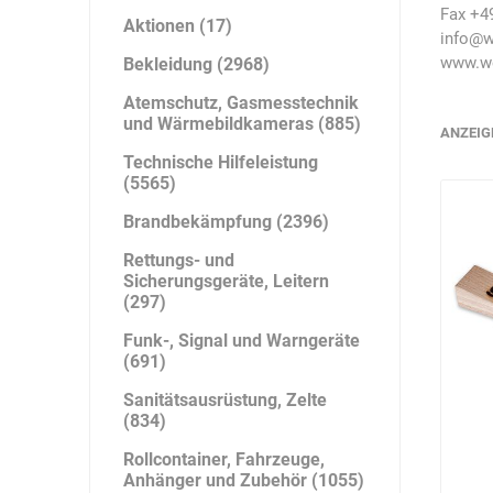
Artur Ziegler
Schneider
Fax +49
Aktionen (17)
info@w
www.we
Bekleidung (2968)
Atemschutz, Gasmesstechnik
und Wärmebildkameras (885)
ANZEIG
automess
autoterm
AVV
Technische Hilfeleistung
(5565)
Brandbekämpfung (2396)
Rettungs- und
Sicherungsgeräte, Leitern
Beal
Bender
Benning
(297)
Funk-, Signal und Warngeräte
(691)
Sanitätsausrüstung, Zelte
(834)
Rollcontainer, Fahrzeuge,
Bito
BMI
Bockermann
Anhänger und Zubehör (1055)