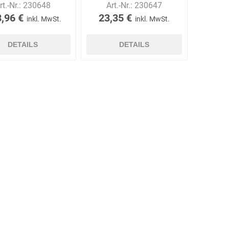
rt.-Nr.:
230648
Art.-Nr.:
230647
,96 €
23,35 €
inkl. MwSt.
inkl. MwSt.
DETAILS
DETAILS
Carl Fritz
Cemo
Ceotronics
Der Klassiker
Der Klassiker
DermaPurge
Dr.
Dr. Sthamer
Dräger
Schumacher