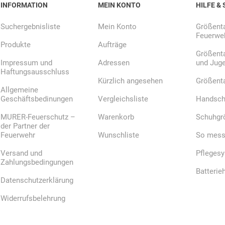
INFORMATION
MEIN KONTO
HILFE & 
Suchergebnisliste
Mein Konto
Größenta
Feuerweh
Produkte
Aufträge
Größenta
Impressum und
Adressen
und Jug
Haftungsausschluss
Kürzlich angesehen
Größent
Allgemeine
Geschäftsbedinungen
Vergleichsliste
Handsch
MURER-Feuerschutz –
Warenkorb
Schuhgr
der Partner der
Feuerwehr
Wunschliste
So messe
Versand und
Pfleges
Zahlungsbedingungen
Batterie
Datenschutzerklärung
Widerrufsbelehrung