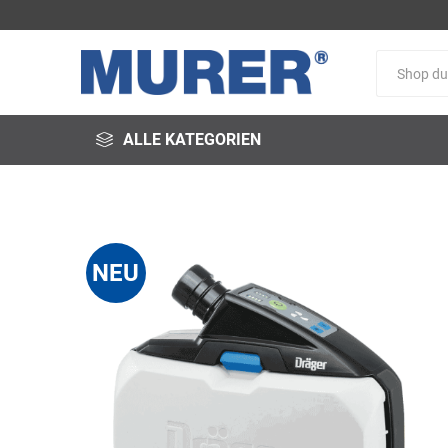
ALLE KATEGORIEN
NEU
@fire
3M
3S-
Arbeitsschutz
Schweißservice
Alfred
ALTEC