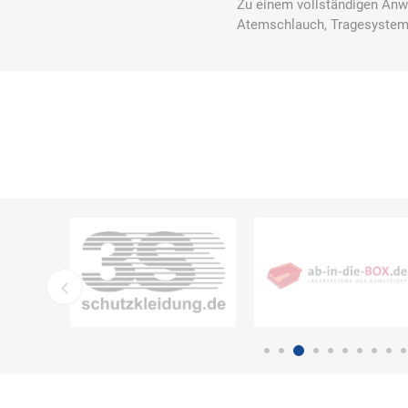
Zu einem vollständigen Anwe
Atemschlauch, Tragesyste
DS Safety
DSB Deutsche
DuPont
Ware
Schlauchboot
ELECTRO-
elektron
elke Technik
MATION
systeme