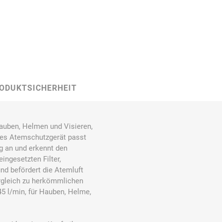
Carl Fritz
Cemo
Ceotronics
ODUKTSICHERHEIT
Der Klassiker
Der Klassiker
DermaPurge
auben, Helmen und Visieren,
ges Atemschutzgerät passt
g an und erkennt den
ngesetzten Filter,
und befördert die Atemluft
rgleich zu herkömmlichen
45 l/min, für Hauben, Helme,
Dr.
Dr. Sthamer
Dräger
Schumacher