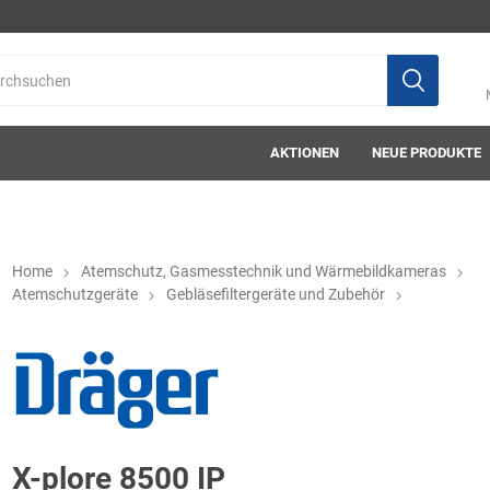
AKTIONEN
NEUE PRODUKTE
Home
Atemschutz, Gasmesstechnik und Wärmebildkameras
Atemschutzgeräte
Gebläsefiltergeräte und Zubehör
ab-in-die-box
ace-tec
Acculux
AFW Stickere
X-plore 8500 IP
Alwit
Armatherm
Asatex
askö