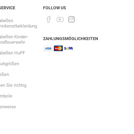
SERVICE
FOLLOW US
bellen
rdienstbekleidung
bellen Kinder-
ZAHLUNGSMÖGLICHKEITEN
endfeuerwehr
abellen HuPF
uhgrößen
ößen
n Sie richtig
ymbole
hinweise