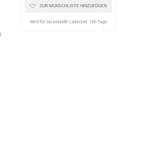
Schulungen
ZUR WUNSCHLISTE HINZUFÜGEN
Wird für Sie bestellt! Lieferzeit:
180 Tage
N
Bandle
BartelsRieger
Barth
Big Fire (B. S.
Binder
Bioex
Belüftungs-
GmbH)
echnik
Brandschutztechnik
Braucke
BST
Müller
Brandschutztechnik