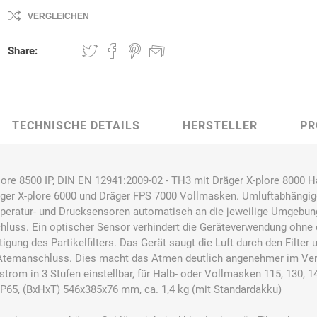
VERGLEICHEN
Share:
Bussard
Büttner
camp
Care
Construction
TECHNISCHE DETAILS
HERSTELLER
PR
contradis
CP
CRANE®
Deiss
ore 8500 IP, DIN EN 12941:2009-02 - TH3 mit Dräger X-plore 8000 H
Möbelsysteme
ger X-plore 6000 und Dräger FPS 7000 Vollmasken. Umluftabhängi
mperatur- und Drucksensoren automatisch an die jeweilige Umgebun
uss. Ein optischer Sensor verhindert die Geräteverwendung ohne ei
gung des Partikelfilters. Das Gerät saugt die Luft durch den Filter 
 Atemanschluss. Dies macht das Atmen deutlich angenehmer im Ve
trom in 3 Stufen einstellbar, für Halb- oder Vollmasken 115, 130, 1
Dirk van de
Disco Bed
Domeyer
Dönges
Renne
. IP65, (BxHxT) 546x385x76 mm, ca. 1,4 kg (mit Standardakku)