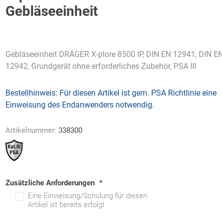
Gebläseeinheit
Gebläseeinheit DRÄGER X-plore 8500 IP, DIN EN 12941, DIN E
AWG
Axcom
Bako
Bandelin
12942, Grundgerät ohne erforderliches Zubehör, PSA III
Logistiksysteme
Bestellhinweis:
Für diesen Artikel ist gem. PSA Richtlinie eine
Einweisung des Endanwenders notwendig.
Beos
Bethje
Bieri
BIG
Artikelnummer:
338300
Arbeitsschutz
Zusätzliche Anforderungen
*
Eine Einweisung/Schulung für diesen
Artikel ist bereits erfolgt
Boorberg
BOS-Tec
BOSCH
Brandschutzt
Müller