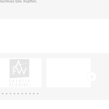
nschluss bzw. Kopfteil,
Ekastu
ELC
Elektrolux
Professional
emspo
Endres Tools
ENDRESS®