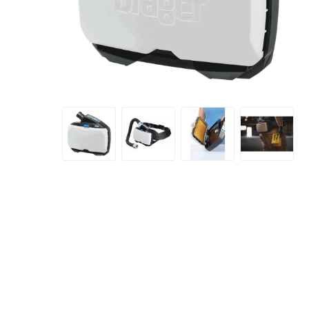
Artur Ziegler
Schneider
automess
autoterm
AVV
Beal
Bender
Benning
Bito
BMI
Bockermann