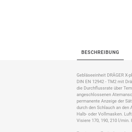
Bücking
Buhl
Bunkowski
dreinaht
BESCHREIBUNG
Cer112
comazo
Comfort
Gebläseeinheit DRÄGER X-pl
Medical
DIN EN 12942 - TM2 mit Drä
die Durchflussrate über Te
angeschlossenen Atemanschl
permanente Anzeige der Sätti
durch den Schlauch an den
Halb- oder Vollmasken. Lufts
DIEFLEX
Dietrich & Co.
Dietrich
Wollert
Visiere 170, 190, 210 l/min