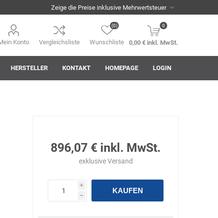
(0)
0
Mein Konto
Vergleichsliste
Wunschliste
0,00 € inkl. MwSt.
HERSTELLER
KONTAKT
HOMEPAGE
LOGIN
i
AHA! Effekt
Akkuplanet
Albert Kuhn
896,07 € inkl. MwSt.
exklusive
Versand
i
KAUFEN
h
ASM
asomo
Auer