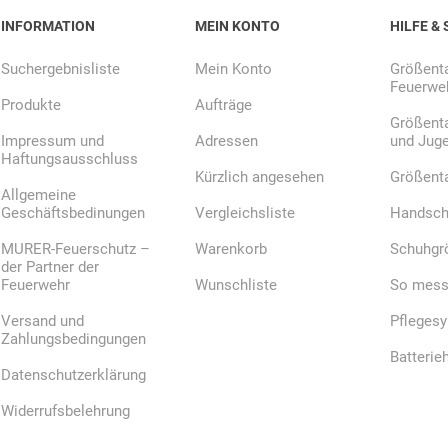
INFORMATION
MEIN KONTO
HILFE & 
Suchergebnisliste
Mein Konto
Größenta
Feuerweh
Produkte
Aufträge
Größenta
Impressum und
Adressen
und Jug
Haftungsausschluss
Kürzlich angesehen
Größent
Allgemeine
Geschäftsbedinungen
Vergleichsliste
Handsch
MURER-Feuerschutz –
Warenkorb
Schuhgr
der Partner der
Feuerwehr
Wunschliste
So messe
Versand und
Pfleges
Zahlungsbedingungen
Batterie
Datenschutzerklärung
Widerrufsbelehrung