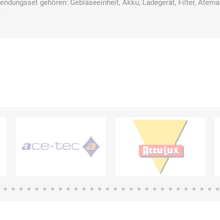
ndungsset gehören: Gebläseeinheit, Akku, Ladegerät, Filter, Atema
m
E.Pauli
Eaton
ecomed-
ecovent
(Crouse-
Storck
Hinds)
Elried
ELSPRO
Elsterwerk
EMAREI
safety tools
(Ing. Daum)