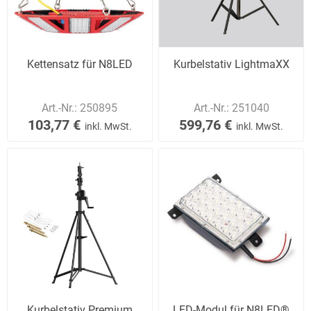
Kettensatz für N8LED
Kurbelstativ LightmaXX
Art.-Nr.:
250895
Art.-Nr.:
251040
103,77 €
599,76 €
inkl. MwSt.
inkl. MwSt.
Kurbelstativ Premium
LED-Modul für N8LED®