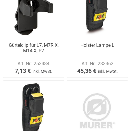
Gürtelclip für L7, M7R X,
Holster Lampe L
M14 X, P7
Art.-Nr.:
253484
Art.-Nr.:
283362
7,13 €
45,36 €
inkl. MwSt.
inkl. MwSt.