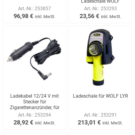
Ladeschale WOLF
Art.-Nr.:
253857
Art.-Nr.:
253293
96,98 €
23,56 €
inkl. MwSt.
inkl. MwSt.
Ladekabel 12/24 V mit
Ladeschale für WOLF LYR
Stecker für
Zigarettenanzünder, für
Ladeschale WOLF
Art.-Nr.:
253294
Art.-Nr.:
253291
28,92 €
213,01 €
inkl. MwSt.
inkl. MwSt.