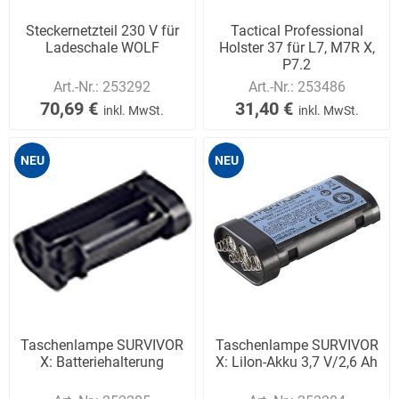
Steckernetzteil 230 V für
Tactical Professional
Ladeschale WOLF
Holster 37 für L7, M7R X,
P7.2
Art.-Nr.:
253292
Art.-Nr.:
253486
70,69 €
31,40 €
inkl. MwSt.
inkl. MwSt.
NEU
NEU
Taschenlampe SURVIVOR
Taschenlampe SURVIVOR
X: Batteriehalterung
X: LiIon-Akku 3,7 V/2,6 Ah