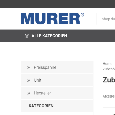
ALLE KATEGORIEN
Home
Preisspanne
Zubehör
@fire
3M
3S-
Zub
Arbeitsschutz
Unit
Hersteller
ANZEIG
KATEGORIEN
Schweißservice
Alfred
ALTEC