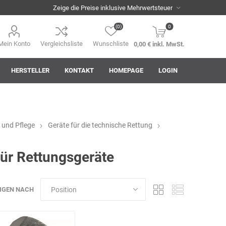
(0)
0
Mein Konto
Vergleichsliste
Wunschliste
0,00 € inkl. MwSt.
HERSTELLER
KONTAKT
HOMEPAGE
LOGIN
 und Pflege
Geräte für die technische Rettung
i
AHA! Effekt
Akkuplanet
Albert Kuhn
ür Rettungsgeräte
IGEN NACH
ASM
asomo
Auer