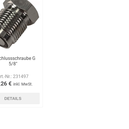
Schulungen
Bandle
BartelsRieger
Barth
chlussschraube G
5/8"
Big Fire (B. S.
Binder
Bioex
rt.-Nr.:
231497
Belüftungs-
,26 €
inkl. MwSt.
GmbH)
DETAILS
echnik
Brandschutztechnik
Braucke
BST
Müller
Brandschutztechnik