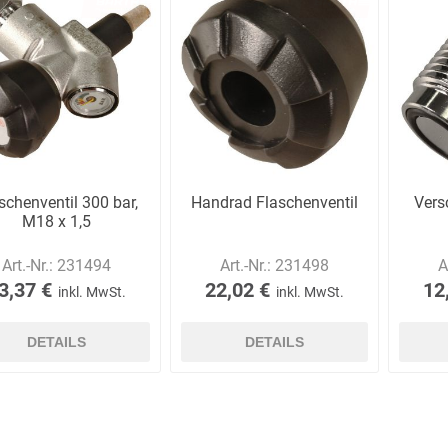
AWG
Axcom
Bako
Bandelin
Logistiksysteme
schenventil 300 bar,
Handrad Flaschenventil
Vers
M18 x 1,5
Beos
Bethje
Bieri
BIG
Art.-Nr.:
231494
Art.-Nr.:
231498
A
Arbeitsschutz
3,37 €
22,02 €
12
inkl. MwSt.
inkl. MwSt.
DETAILS
DETAILS
Boorberg
BOS-Tec
BOSCH
Brandschutzt
Müller