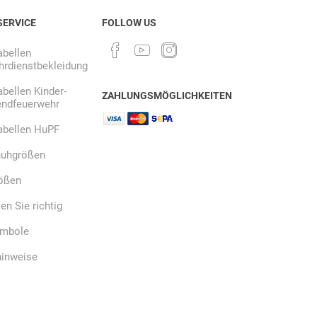
SERVICE
FOLLOW US
bellen
rdienstbekleidung
bellen Kinder-
ZAHLUNGSMÖGLICHKEITEN
endfeuerwehr
abellen HuPF
uhgrößen
ößen
n Sie richtig
ymbole
hinweise