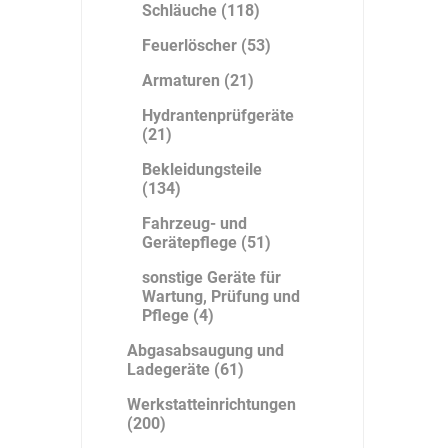
Schläuche (118)
Feuerlöscher (53)
Armaturen (21)
DS Safety
DSB Deutsche
DuPont
Ware
Schlauchboot
Hydrantenprüfgeräte
(21)
Bekleidungsteile
(134)
Fahrzeug- und
ELECTRO-
elektron
elke Technik
Gerätepflege (51)
MATION
systeme
sonstige Geräte für
Wartung, Prüfung und
Pflege (4)
Abgasabsaugung und
Ladegeräte (61)
Werkstatteinrichtungen
(200)