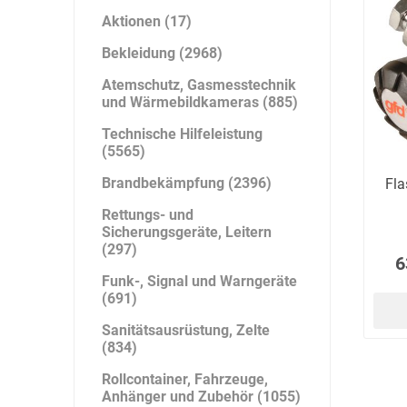
Artur Ziegler
Schneider
Aktionen (17)
Bekleidung (2968)
Atemschutz, Gasmesstechnik
und Wärmebildkameras (885)
automess
autoterm
AVV
Technische Hilfeleistung
(5565)
Brandbekämpfung (2396)
Fla
Rettungs- und
Sicherungsgeräte, Leitern
Beal
Bender
Benning
(297)
6
Funk-, Signal und Warngeräte
(691)
Sanitätsausrüstung, Zelte
(834)
Rollcontainer, Fahrzeuge,
Bito
BMI
Bockermann
Anhänger und Zubehör (1055)