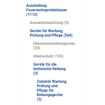
Ausstattung
Feuerwehrgerätehäuser
(1112)
Aussenbeleuchtung (5)
Bücking
Buhl
Bunkowski
dreinaht
Geräte für Wartung,
Prüfung und Pflege (564)
Dekontaminationsgeräte
(33)
Atemschutz (126)
Cer112
comazo
Comfort
Medical
Geräte für die
technische Rettung
(3)
Zubehör Wartung,
Prüfung und
Pflege für
DIEFLEX
Dietrich & Co.
Dietrich
Rettungsgeräte
Wollert
(3)