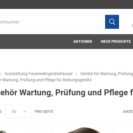
AKTIONEN
NEUE PRODUKTE
Ausstattung Feuerwehrgerätehäuser
Geräte für Wartung, Prüfung
 Wartung, Prüfung und Pflege für Rettungsgeräte
ab-in-die-box
ace-tec
Acculux
AFW Stickere
ehör Wartung, Prüfung und Pflege f
E
PRO SEITE
ANZE
Alwit
Armatherm
Asatex
askö