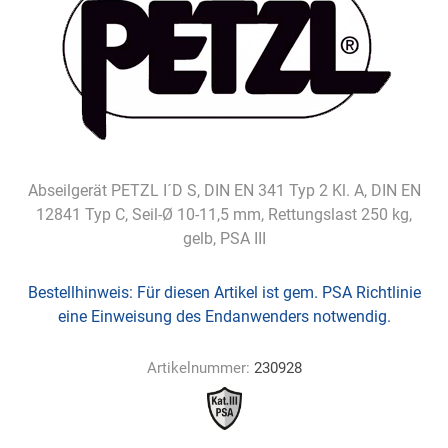
Abseilgerät PETZL I´D S, DIN EN 341 Typ 2 Kl. A, DIN EN
12841 Typ C, Seil-Ø 10-11,5 mm, Rettungslast 250 kg,
gelb, PSA III
Bestellhinweis:
Für diesen Artikel ist gem. PSA Richtlinie
eine Einweisung des Endanwenders notwendig.
Artikelnummer:
230928