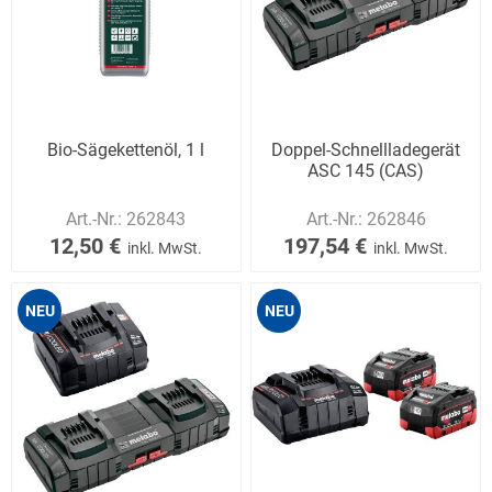
Bio-Sägekettenöl, 1 l
Doppel-Schnellladegerät
ASC 145 (CAS)
Art.-Nr.:
262843
Art.-Nr.:
262846
12,50 €
197,54 €
inkl. MwSt.
inkl. MwSt.
NEU
NEU