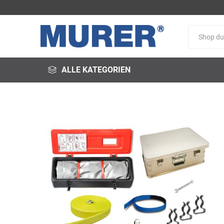
ALLE KATEGORIEN
@fire
3M
3S-
Arbeitsschutz
Schweißservice
Alfred
ALTEC