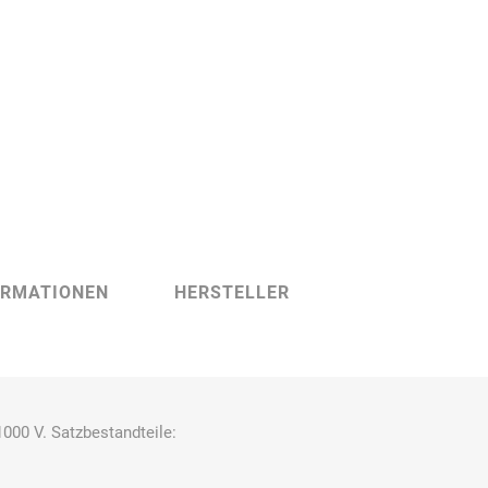
Carl Fritz
Cemo
Ceotronics
Der Klassiker
Der Klassiker
DermaPurge
ORMATIONEN
HERSTELLER
Dr.
Dr. Sthamer
Dräger
1000 V. Satzbestandteile:
Schumacher