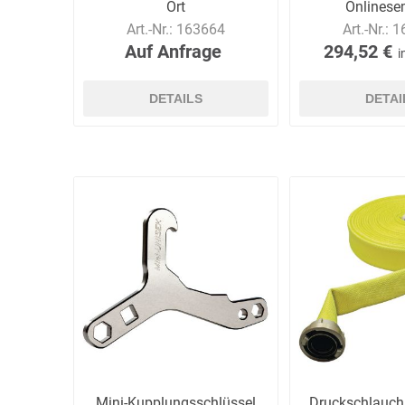
Ort
Onlinese
Art.-Nr.:
163664
Art.-Nr.:
1
Auf Anfrage
294,52 €
i
DETAILS
DETAI
Mini-Kupplungsschlüssel
Druckschlauc