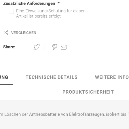
Zusätzliche Anforderungen
*
Eine Einweisung/Schulung für diesen
Artikel ist bereits erfolgt
Bussard
Büttner
camp
Care
VERGLEICHEN
Construction
Share:
contradis
CP
CRANE®
Deiss
Möbelsysteme
UNG
TECHNISCHE DETAILS
WEITERE INF
PRODUKTSICHERHEIT
Dirk van de
Disco Bed
Domeyer
Dönges
 Löschen der Antriebsbatterie von Elektrofahrzeugen, isoliert bis 
Renne