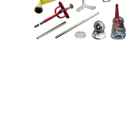
Artur Ziegler
Schneider
automess
autoterm
AVV
Beal
Bender
Benning
Bito
BMI
Bockermann