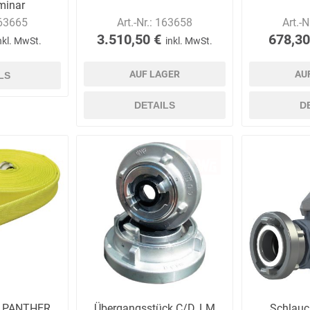
minar
63665
Art.-Nr.:
163658
Art.-N
3.510,50 €
678,30
nkl. MwSt.
inkl. MwSt.
AUF LAGER
AU
LS
DETAILS
D
h PANTHER,
Übergangsstück C/D, LM
Schlauc