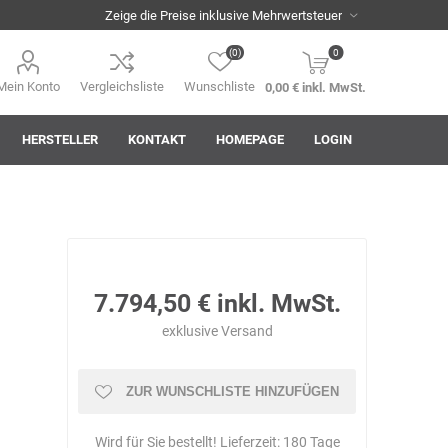
(0)
0
Mein Konto
Vergleichsliste
Wunschliste
0,00 € inkl. MwSt.
HERSTELLER
KONTAKT
HOMEPAGE
LOGIN
i
AHA! Effekt
Akkuplanet
Albert Kuhn
7.794,50 € inkl. MwSt.
exklusive
Versand
ZUR WUNSCHLISTE HINZUFÜGEN
ASM
asomo
Auer
Wird für Sie bestellt! Lieferzeit:
180 Tage