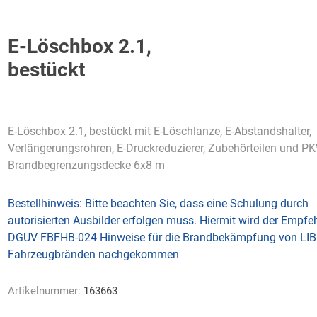
E-Löschbox 2.1,
bestückt
AWG
Axcom
Bako
Bandelin
Logistiksysteme
E-Löschbox 2.1, bestückt mit E-Löschlanze, E-Abstandshalter,
Verlängerungsrohren, E-Druckreduzierer, Zubehörteilen und P
Brandbegrenzungsdecke 6x8 m
Beos
Bethje
Bieri
BIG
Arbeitsschutz
Bestellhinweis:
Bitte beachten Sie, dass eine Schulung durch
autorisierten Ausbilder erfolgen muss. Hiermit wird der Empfe
DGUV FBFHB-024 Hinweise für die Brandbekämpfung von LIB
Fahrzeugbränden nachgekommen
Artikelnummer:
163663
Boorberg
BOS-Tec
BOSCH
Brandschutzt
Müller