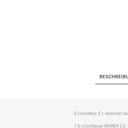
Bücking
Buhl
Bunkowski
dreinaht
Cer112
comazo
Comfort
Medical
BESCHREIB
DIEFLEX
Dietrich & Co.
Dietrich
E-Löschbox 2.1, bestückt zum
Wollert
1 E-Löschlanze MURER 2.0