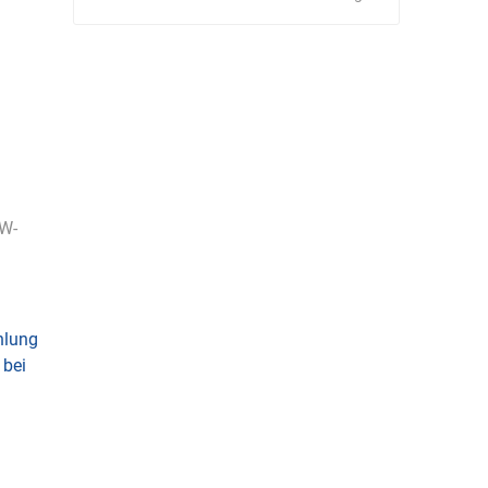
Schulungen
Bandle
BartelsRieger
Barth
KW-
Big Fire (B. S.
Binder
Bioex
Belüftungs-
GmbH)
hlung
 bei
echnik
Brandschutztechnik
Braucke
BST
Müller
Brandschutztechnik