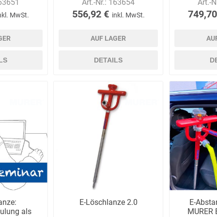
63651
Art.-Nr.:
163654
Art.-N
556,92 €
749,70
nkl. MwSt.
inkl. MwSt.
GER
AUF LAGER
AU
LS
DETAILS
D
anze:
E-Löschlanze 2.0
E-Absta
ulung als
MURER E