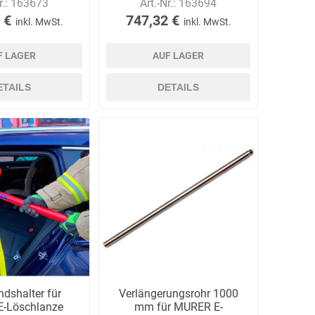
r.:
163673
Art.-Nr.:
163694
 €
747,32 €
inkl. MwSt.
inkl. MwSt.
F LAGER
AUF LAGER
ETAILS
DETAILS
ndshalter für
Verlängerungsrohr 1000
-Löschlanze
mm für MURER E-