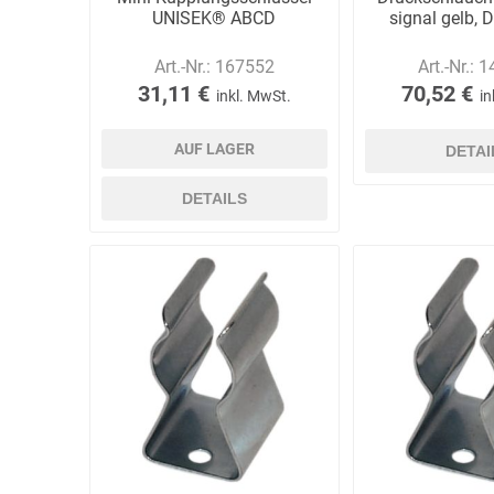
UNISEK® ABCD
signal gelb, 
Art.-Nr.:
167552
Art.-Nr.:
1
31,11 €
70,52 €
inkl. MwSt.
in
AUF LAGER
DETAI
DETAILS