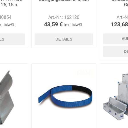
D 25, 15 m
G
40854
Art.-Nr.:
162120
Art.-N
43,59 €
123,68
kl. MwSt.
inkl. MwSt.
AU
LS
DETAILS
D