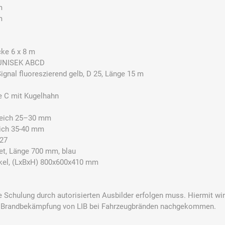
m
m
E.Pauli
Eaton
ecomed-
ecovent
(Crouse-
Storck
ke 6 x 8 m
Hinds)
 UNISEK ABCD
ignal fluoreszierend gelb, D 25, Länge 15 m
e C mit Kugelhahn
reich 25–30 mm
Elried
ELSPRO
Elsterwerk
EMAREI
safety tools
ich 35-40 mm
(Ing. Daum)
x27
et, Länge 700 mm, blau
ckel, (LxBxH) 800x600x410 mm
ne Schulung durch autorisierten Ausbilder erfolgen muss. Hiermit 
e Brandbekämpfung von LIB bei Fahrzeugbränden nachgekommen.