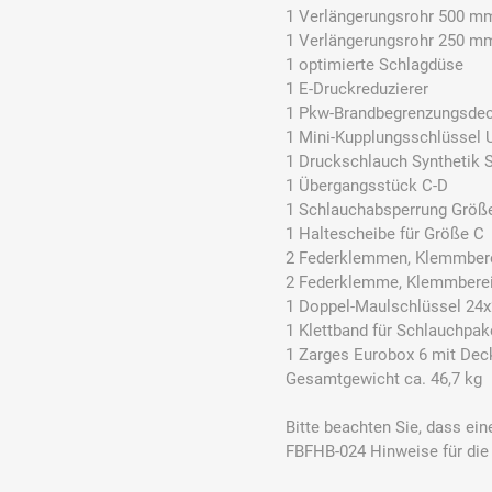
1 Verlängerungsrohr 500 m
1 Verlängerungsrohr 250 m
1 optimierte Schlagdüse
DS Safety
DSB Deutsche
DuPont
1 E-Druckreduzierer
Ware
Schlauchboot
1 Pkw-Brandbegrenzungsdec
1 Mini-Kupplungsschlüssel
1 Druckschlauch Synthetik S
1 Übergangsstück C-D
1 Schlauchabsperrung Größ
1 Haltescheibe für Größe C
2 Federklemmen, Klemmbe
ELECTRO-
elektron
elke Technik
MATION
systeme
2 Federklemme, Klemmbere
1 Doppel-Maulschlüssel 24
1 Klettband für Schlauchpak
1 Zarges Eurobox 6 mit De
Gesamtgewicht ca. 46,7 kg
Bitte beachten Sie, dass ei
FBFHB-024 Hinweise für di