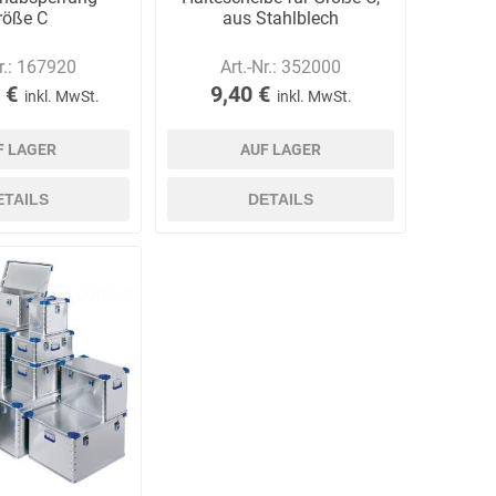
röße C
aus Stahlblech
r.:
167920
Art.-Nr.:
352000
 €
9,40 €
inkl. MwSt.
inkl. MwSt.
F LAGER
AUF LAGER
ETAILS
DETAILS