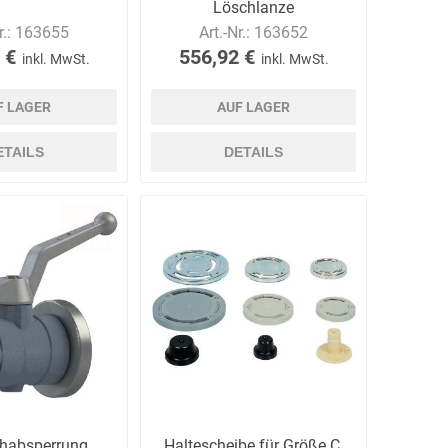
Löschlanze
r.:
163655
Art.-Nr.:
163652
 €
556,92 €
inkl. MwSt.
inkl. MwSt.
F LAGER
AUF LAGER
ETAILS
DETAILS
habsperrung
Haltescheibe für Größe C,