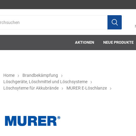
AKTIONEN
NEUE PRODUKTE
Home
Brandbekämpfung
Löschgeräte, Löschmittel und Löschsysteme
Löschsyteme für Akkubrände
MURER E-Löschlanze
ab-in-die-box
ace-tec
Acculux
AFW Stickere
Alwit
Armatherm
Asatex
askö