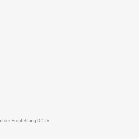
Ekastu
ELC
Elektrolux
Professional
emspo
Endres Tools
ENDRESS®
wird der Empfehlung DGUV