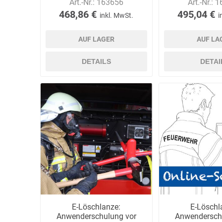
Art.-Nr.:
163656
Art.-Nr.:
1
468,86 €
495,04 €
inkl. MwSt.
i
AUF LAGER
AUF LA
DETAILS
DETAI
E-Löschlanze:
E-Löschl
Anwenderschulung vor
Anwendersch